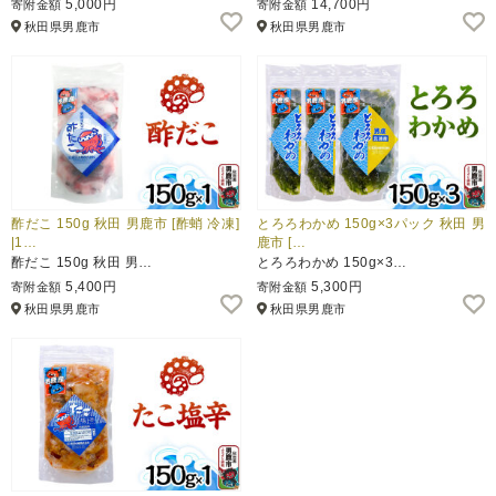
5,000円
14,700円
寄附金額
寄附金額
秋田県男鹿市
秋田県男鹿市
ふるさと納税とは
控除額シミュレータ
Q&A
酢だこ 150g 秋田 男鹿市 [酢蛸 冷凍]
とろろわかめ 150g×3パック 秋田 男
|1…
鹿市 […
酢だこ 150g 秋田 男…
とろろわかめ 150g×3…
5,400円
5,300円
寄附金額
寄附金額
秋田県男鹿市
秋田県男鹿市