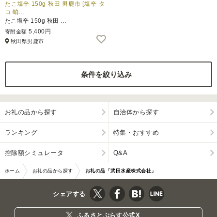
たこ塩辛 150g 秋田 男鹿市 [塩辛 タ
コ 蛸…
たこ塩辛 150g 秋田 …
5,400円
寄附金額
秋田県男鹿市
条件を絞り込み
お礼の品から探す
自治体から探す
ランキング
特集・おすすめ
控除額シミュレータ
Q&A
ホーム
お礼の品から探す
お礼の品「武田水産株式会社」
シェアする
ふるさとぷらす公式X