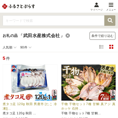
マイページ
メニュー
マイメニュー
マイページ
武田水産株式会社
お礼の品
「
」
条件で絞り込む
お気に入り
閲覧履歴
人気順
90件
メニュー
5
件
お礼の品から探す
お礼の品をカテゴリや金額で絞り込み
自治体から探す
ランキング
煮タコ足 120g 秋田 男鹿市 [たこ 冷
干物 干物セット7種 甘鯛 真アジ 真
凍]|…
ホッケ 石持…
煮タコ足 120g 秋田 …
干物 干物セット7種 甘鯛…
特集・おすすめ