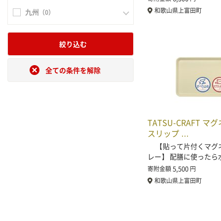
和歌山県上富田町
九州
（0）
絞り込む
全ての条件を解除
TATSU-CRAFT マ
スリップ …
【貼って片付くマグ
レー】 配膳に使ったら
5,500
寄附金額
円
和歌山県上富田町