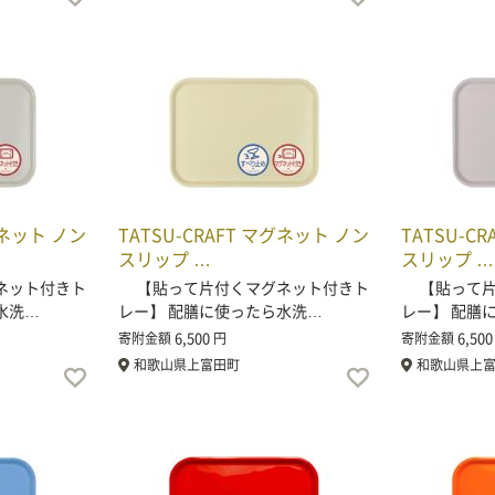
グネット ノン
TATSU-CRAFT マグネット ノン
TATSU-C
スリップ …
スリップ …
ネット付きト
【貼って片付くマグネット付きト
【貼って片
水洗…
レー】 配膳に使ったら水洗…
レー】 配膳
6,500
6,500
寄附金額
円
寄附金額
和歌山県上富田町
和歌山県上