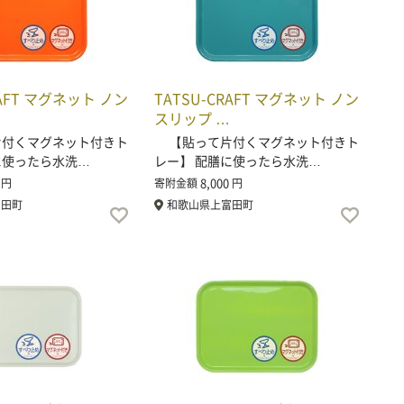
RAFT マグネット ノン
TATSU-CRAFT マグネット ノン
スリップ …
付くマグネット付きト
【貼って片付くマグネット付きト
に使ったら水洗…
レー】 配膳に使ったら水洗…
8,000
円
寄附金額
円
富田町
和歌山県上富田町