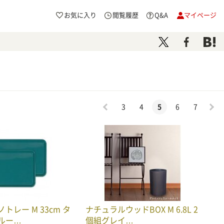
お気に入り
閲覧履歴
Q&A
マイページ
3
4
5
6
7
トレー M 33cm タ
ナチュラルウッドBOX M 6.8L 2
ルー…
個組グレイ…