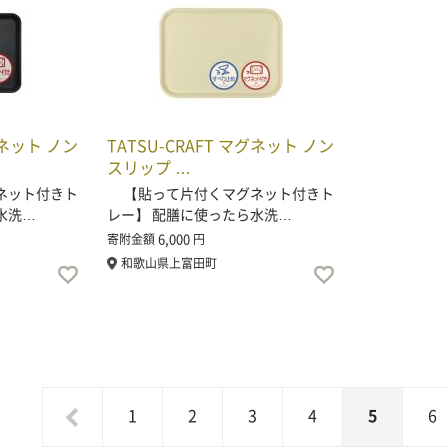
グネット ノン
TATSU-CRAFT マグネット ノン
スリップ …
ネット付きト
【貼って片付くマグネット付きト
水洗…
レー】 配膳に使ったら水洗…
6,000
寄附金額
円
和歌山県上富田町
1
2
3
4
5
6