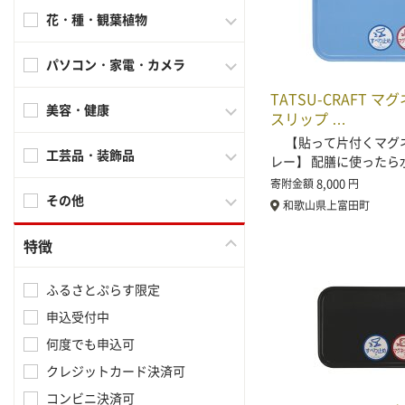
花・種・観葉植物
パソコン・家電・カメラ
TATSU-CRAFT マ
美容・健康
スリップ …
【貼って片付くマグ
工芸品・装飾品
レー】 配膳に使ったら
8,000
寄附金額
円
その他
和歌山県上富田町
特徴
ふるさとぷらす限定
申込受付中
何度でも申込可
クレジットカード決済可
コンビニ決済可