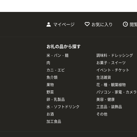
マイページ
お気に入り
閲
お礼の品から探す
米・パン・麺
調味料・ドレッシング
肉
お菓子・スイーツ
カニ・エビ
イベント・チケット
魚介類
生活雑貨
果物
花・種・観葉植物
野菜
パソコン・家電・カメラ
卵・乳製品
美容・健康
水・ソフトドリンク
工芸品・装飾品
お酒
その他
加工食品