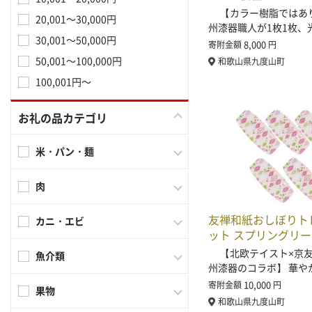
【カラー樹脂ではあ
20,001～30,000円
州漆器職人が1枚1枚、
30,001～50,000円
8,000
寄附金額
円
50,001～100,000円
和歌山県九度山町
100,001円～
お礼の品カテゴリ
米・パン・麺
肉
友禅和紙おしぼりトレ
カニ・エビ
ット スプリングリ
【北欧テイスト×京友
魚介類
州漆器のコラボ】 華や
10,000
寄附金額
円
果物
和歌山県九度山町