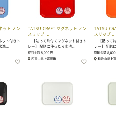
グネット ノン
TATSU-CRAFT マグネット ノン
TATSU-C
スリップ …
スリップ …
ネット付きト
【貼って片付くマグネット付きト
【貼って片
水洗…
レー】 配膳に使ったら水洗…
レー】 配膳
8,000
8,000
寄附金額
円
寄附金額
和歌山県上富田町
和歌山県上