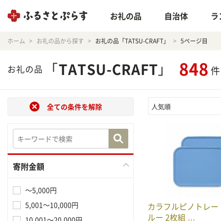
お礼の品
自治体
ラ
ホーム
お礼の品から探す
お礼の品「TATSU-CRAFT」
5ページ目
848
「
TATSU-CRAFT
」
お礼の品
件
全ての条件を解除
人気順
寄附金額
～5,000円
5,001～10,000円
カラフルピノトレー L 
ルー 2枚組 …
10,001～20,000円