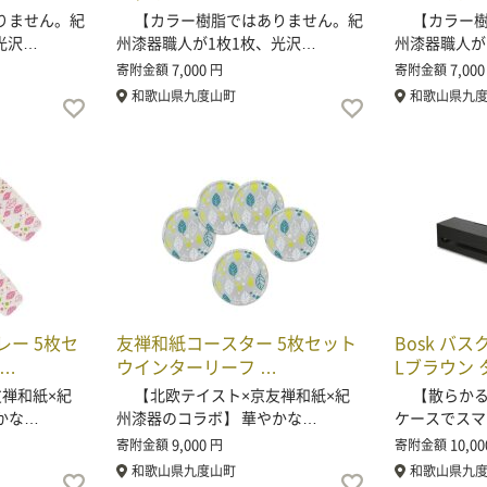
りません。紀
【カラー樹脂ではありません。紀
【カラー樹
光沢…
州漆器職人が1枚1枚、光沢…
州漆器職人が
7,000
7,000
寄附金額
円
寄附金額
和歌山県九度山町
和歌山県九
ー 5枚セ
友禅和紙コースター 5枚セット
Bosk バ
ー…
ウインターリーフ …
Lブラウン 
禅和紙×紀
【北欧テイスト×京友禅和紙×紀
【散らかる
かな…
州漆器のコラボ】 華やかな…
ケースでスマ
9,000
10,00
寄附金額
円
寄附金額
和歌山県九度山町
和歌山県九