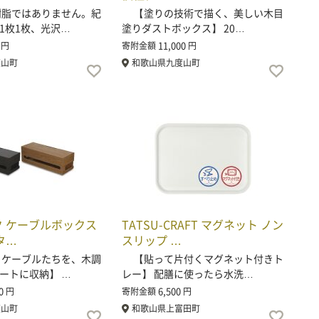
脂ではありません。紀
【塗りの技術で描く、美しい木目
1枚1枚、光沢…
塗りダストボックス】 20…
11,000
円
寄附金額
円
度山町
和歌山県九度山町
スク ケーブルボックス
TATSU-CRAFT マグネット ノン
タ…
スリップ …
ケーブルたちを、木調
【貼って片付くマグネット付きト
ートに収納】 …
レー】 配膳に使ったら水洗…
0
6,500
円
寄附金額
円
度山町
和歌山県上富田町