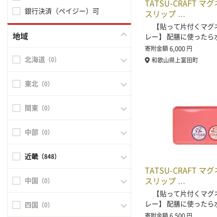
TATSU-CRAFT マ
銀行決済（ペイジー）可
スリップ …
【貼って片付くマグ
地域
レー】 配膳に使ったら
6,000
寄附金額
円
北海道
（0）
和歌山県上富田町
東北
（0）
関東
（0）
中部
（0）
近畿
（848）
TATSU-CRAFT マ
スリップ …
中国
（0）
【貼って片付くマグ
レー】 配膳に使ったら
四国
（0）
6,500
寄附金額
円