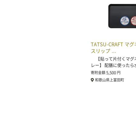
TATSU-CRAFT マ
スリップ …
【貼って片付くマグ
レー】 配膳に使ったら
5,500
寄附金額
円
和歌山県上富田町