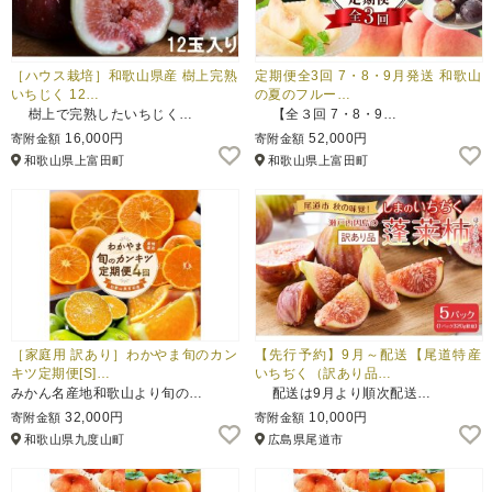
［ハウス栽培］和歌山県産 樹上完熟
定期便全3回 7・8・9月発送 和歌山
いちじく 12…
の夏のフルー…
樹上で完熟したいちじく…
【全３回 7・8・9…
16,000円
52,000円
寄附金額
寄附金額
和歌山県上富田町
和歌山県上富田町
［家庭用 訳あり］わかやま旬のカン
【先行予約】9月～配送【尾道特産
キツ定期便[S]…
いちぢく（訳あり品…
みかん名産地和歌山より旬の…
配送は9月より順次配送…
32,000円
10,000円
寄附金額
寄附金額
和歌山県九度山町
広島県尾道市