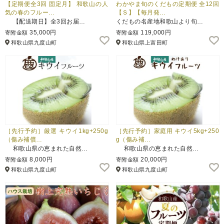
【定期便全3回 固定月】 和歌山の人
わかやま旬のくだもの定期便 全12回
気の春のフルー…
【Ｓ】【毎月発…
【配送期日】全3回お届…
くだもの名産地和歌山より旬…
35,000円
119,000円
寄附金額
寄附金額
和歌山県九度山町
和歌山県上富田町
［先行予約］厳選 キウイ1kg+250g
［先行予約］家庭用 キウイ5kg+250
（傷み補償…
g（傷み補…
和歌山県の恵まれた自然…
和歌山県の恵まれた自然…
8,000円
20,000円
寄附金額
寄附金額
和歌山県九度山町
和歌山県九度山町