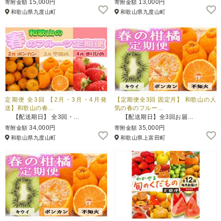
15,000円
13,000円
寄附金額
寄附金額
和歌山県九度山町
和歌山県九度山町
ふるさと納税とは
控除額シミュレータ
Q&A
定期便 全3回 【2月・3月・4月発
【定期便全3回 固定月】 和歌山の人
送】和歌山の春…
気の春のフルー…
【配送期日】 全3回・…
【配送期日】全3回お届…
34,000円
35,000円
寄附金額
寄附金額
和歌山県九度山町
和歌山県上富田町