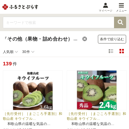
マイページ
メニュー
マイメニュー
マイページ
その他（果物・詰め合わせ）
「
」
のお礼の品
条件で絞り込む
お気に入り
閲覧履歴
人気順
30件
メニュー
139
件
お礼の品から探す
お礼の品をカテゴリや金額で絞り込み
自治体から探す
ランキング
［先行受付］［まごころ手選別］和
［先行受付］［まごころ手選別］和
歌山産 キウイフル…
歌山産 キウイフル…
和歌山県の温暖な気温の…
和歌山県の温暖な気温の…
特集・おすすめ