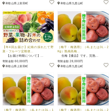
和歌山県上富田町
和歌山県九度山町
【年4回お届け】紀南の採れたて野
［梅干・梅酒用］（4Lまたは3L－2
菜・フルーツ定期便…
Kg）熟南高梅…
【お届け時期について】…
生梅【優品】です。完熟…
60,000円
28,000円
寄附金額
寄附金額
和歌山県上富田町
和歌山県九度山町
［梅干・梅酒用］（4Lまたは3L－1
［梅干・梅酒用］（4Lまたは3L－2