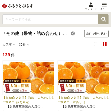
マイページ
メニュー
マイメニュー
マイページ
その他（果物・詰め合わせ）
「
」
のお礼の品
条件で絞り込む
お気に入り
閲覧履歴
人気順
30件
メニュー
139
件
お礼の品から探す
お礼の品をカテゴリや金額で絞り込み
自治体から探す
ランキング
【魚鶴商店厳選】和歌山人気の柑橘
【魚鶴商店厳選】和歌山人気の柑橘
ご家庭用･訳あり定…
ご家庭用・訳あり（…
【魚鶴商店厳選の人気の…
【魚鶴商店厳選の人気の…
特集・おすすめ