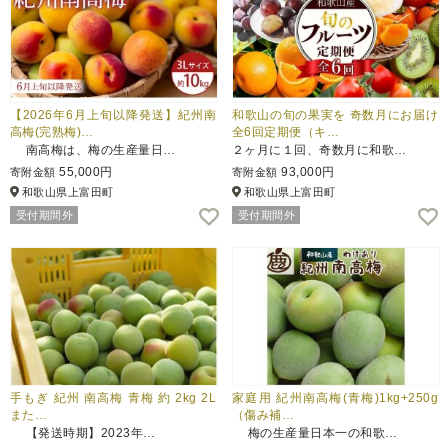
【2026年6月上旬以降発送】紀州南
和歌山の旬の果実を 奇数月にお届け
高梅(完熟梅)…
全6回定期便（キ…
南高梅は、梅の生産量日…
２ヶ月に１回、奇数月に和歌…
55,000円
93,000円
寄附金額
寄附金額
和歌山県上富田町
和歌山県上富田町
受付期間外
受付期間外
手もぎ 紀州 南高梅 青梅 約 2kg 2L
家庭用 紀州南高梅(青梅)1kg+250g
また…
（傷み補…
【発送時期】2023年…
梅の生産量日本一の和歌…