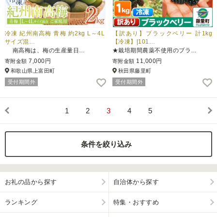
冷凍 紀州南高梅 青梅 約2kg L～4L
【訳あり】ブラックベリー 計1kg
サイズ混…
【冷凍】|101…
南高梅は、梅の生産量日…
★栽培期間農薬不使用のブラ…
7,000円
11,000円
寄附金額
寄附金額
和歌山県上富田町
秋田県藤里町
受付期間外
受付期間外
1
2
3
4
5
条件を絞り込み
お礼の品から探す
自治体から探す
ランキング
特集・おすすめ