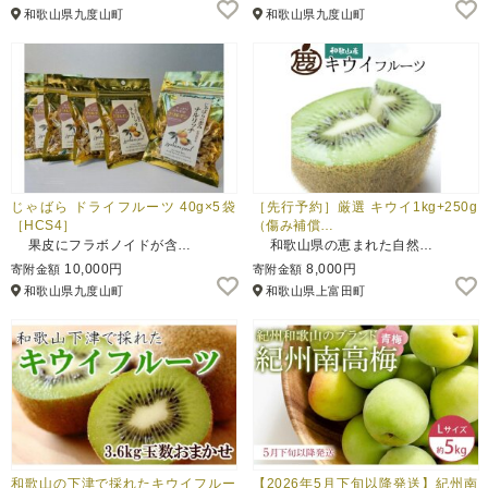
和歌山県九度山町
和歌山県九度山町
じゃばら ドライフルーツ 40g×5袋
［先行予約］厳選 キウイ1kg+250g
［HCS4］
（傷み補償…
果皮にフラボノイドが含…
和歌山県の恵まれた自然…
10,000円
8,000円
寄附金額
寄附金額
和歌山県九度山町
和歌山県上富田町
和歌山の下津で採れたキウイフルー
【2026年5月下旬以降発送】紀州南