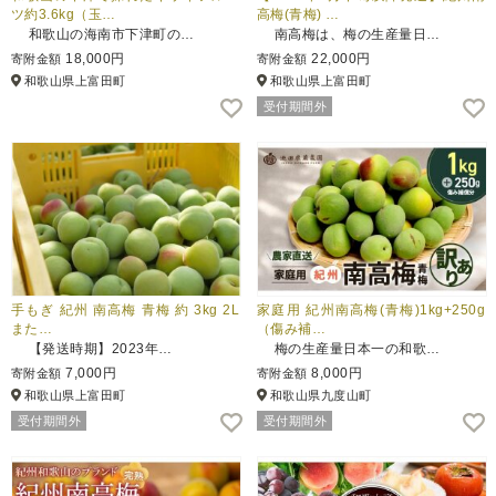
ツ約3.6kg（玉…
高梅(青梅) …
和歌山の海南市下津町の…
南高梅は、梅の生産量日…
18,000円
22,000円
寄附金額
寄附金額
和歌山県上富田町
和歌山県上富田町
受付期間外
手もぎ 紀州 南高梅 青梅 約 3kg 2L
家庭用 紀州南高梅(青梅)1kg+250g
また…
（傷み補…
【発送時期】2023年…
梅の生産量日本一の和歌…
7,000円
8,000円
寄附金額
寄附金額
和歌山県上富田町
和歌山県九度山町
受付期間外
受付期間外