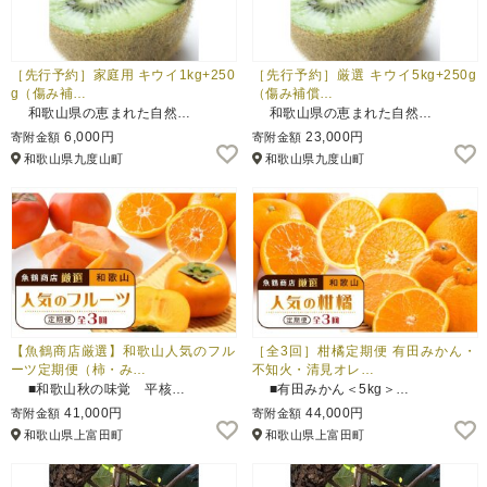
［先行予約］家庭用 キウイ1kg+250
［先行予約］厳選 キウイ5kg+250g
g（傷み補…
（傷み補償…
和歌山県の恵まれた自然…
和歌山県の恵まれた自然…
6,000円
23,000円
寄附金額
寄附金額
和歌山県九度山町
和歌山県九度山町
【魚鶴商店厳選】和歌山人気のフル
［全3回］柑橘定期便 有田みかん・
ーツ定期便（柿・み…
不知火・清見オレ…
■和歌山秋の味覚 平核…
■有田みかん＜5kg＞…
41,000円
44,000円
寄附金額
寄附金額
和歌山県上富田町
和歌山県上富田町