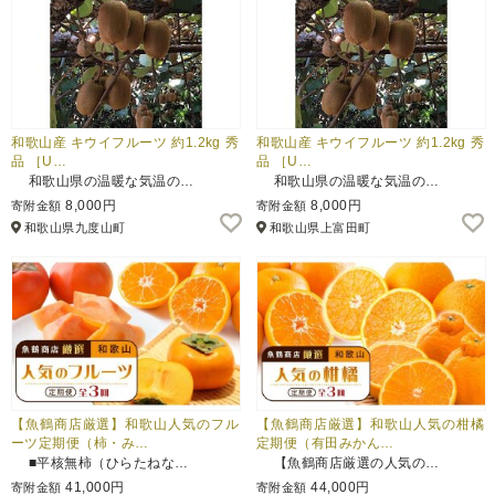
和歌山産 キウイフルーツ 約1.2kg 秀
和歌山産 キウイフルーツ 約1.2kg 秀
品 ［U…
品 ［U…
和歌山県の温暖な気温の…
和歌山県の温暖な気温の…
8,000円
8,000円
寄附金額
寄附金額
和歌山県九度山町
和歌山県上富田町
【魚鶴商店厳選】和歌山人気のフル
【魚鶴商店厳選】和歌山人気の柑橘
ーツ定期便（柿・み…
定期便（有田みかん…
■平核無柿（ひらたねな…
【魚鶴商店厳選の人気の…
41,000円
44,000円
寄附金額
寄附金額