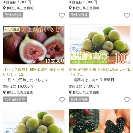
5,000円
8,000円
寄附金額
寄附金額
和歌山県上富田町
和歌山県上富田町
受付期間外
受付期間外
［ハウス栽培］和歌山県産 樹上完熟
冷凍 紀州南高梅 青梅 約10kg L～4L
いちじく 12…
サイズ…
樹上で完熟したいちじく…
南高梅は、梅の生産量日…
16,000円
34,000円
寄附金額
寄附金額
和歌山県九度山町
和歌山県上富田町
只今品切れ中
受付期間外