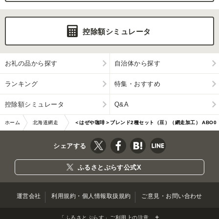
控除額シミュレータ
お礼の品から探す
自治体から探す
ランキング
特集・おすすめ
控除額シミュレータ
Q&A
ホーム
北海道網走
＜はぜや珈琲＞ブレンド2種セット（豆）（網走加工） ABO0
市
03
シェアする
ふるさとぷらす公式X
運営会社
利用規約・個人情報取扱規約
ご意見・お問い合わせ
「ふるさとぷらす」ご利用上の注意