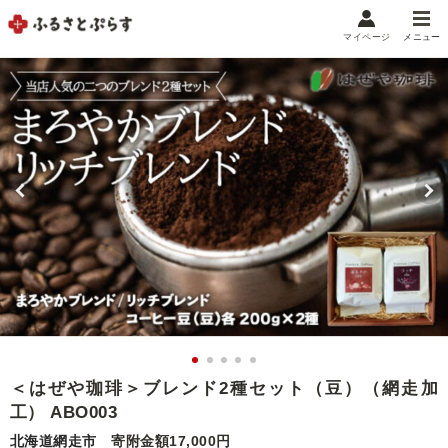
マイページ
メニュー
マイメニュー
マイページ
お気に入り
閲覧履歴
メニュー
お礼の品から探す
お礼の品をカテゴリや金額で絞り込み
自治体から探す
ランキング
＜はぜや珈琲＞ブレンド2種セット（豆）（網走加
工） ABO003
特集・おすすめ
北海道網走市
寄附金額17,000円