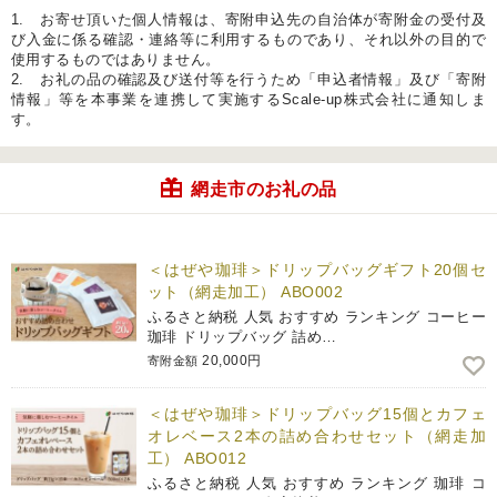
1. お寄せ頂いた個人情報は、寄附申込先の自治体が寄附金の受付及
び入金に係る確認・連絡等に利用するものであり、それ以外の目的で
使用するものではありません。
2. お礼の品の確認及び送付等を行うため「申込者情報」及び「寄附
情報」等を本事業を連携して実施するScale-up株式会社に通知しま
す。
網走市のお礼の品
＜はぜや珈琲＞ドリップバッグギフト20個セ
ット（網走加工） ABO002
ふるさと納税 人気 おすすめ ランキング コーヒー
珈琲 ドリップバッグ 詰め…
20,000円
寄附金額
＜はぜや珈琲＞ドリップバッグ15個とカフェ
オレベース2本の詰め合わせセット（網走加
工） ABO012
ふるさと納税 人気 おすすめ ランキング 珈琲 コ