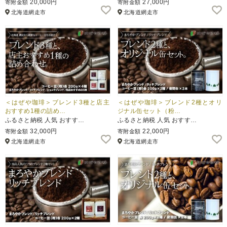
20,000円
27,000円
寄附金額
寄附金額
北海道網走市
北海道網走市
ふるさと納税とは
控除額シミュレータ
Q&A
＜はぜや珈琲＞ブレンド3種と店主
＜はぜや珈琲＞ブレンド2種とオリ
おすすめ1種の詰め…
ジナル缶セット（粉…
ふるさと納税 人気 おすす…
ふるさと納税 人気 おすす…
32,000円
22,000円
寄附金額
寄附金額
北海道網走市
北海道網走市