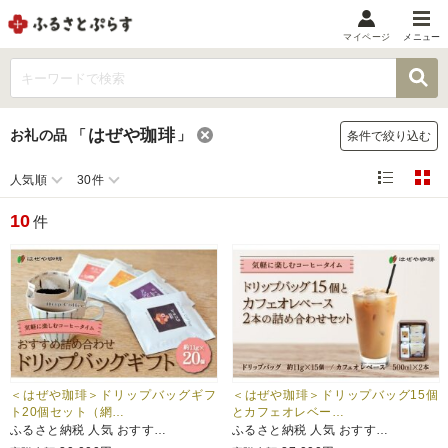
マイページ
メニュー
マイメニュー
マイページ
はぜや珈琲
お礼の品
「
」
条件で絞り込む
お気に入り
閲覧履歴
人気順
30件
メニュー
10
件
お礼の品から探す
お礼の品をカテゴリや金額で絞り込み
自治体から探す
ランキング
＜はぜや珈琲＞ドリップバッグギフ
＜はぜや珈琲＞ドリップバッグ15個
ト20個セット（網…
とカフェオレベー…
ふるさと納税 人気 おすす…
ふるさと納税 人気 おすす…
特集・おすすめ