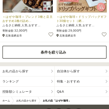
＜はぜや珈琲＞ブレンド3種と店主
＜はぜや珈琲＞ドリップバッグギフ
おすすめ1種の詰め…
ト30個セット（網…
ふるさと納税 人気 おすす…
ふるさと納税 人気 おすす…
32,000円
29,000円
寄附金額
寄附金額
北海道網走市
北海道網走市
条件を絞り込み
お礼の品から探す
自治体から探す
ランキング
特集・おすすめ
控除額シミュレータ
Q&A
ホーム
お礼の品から探す
お礼の品「はぜや珈琲」