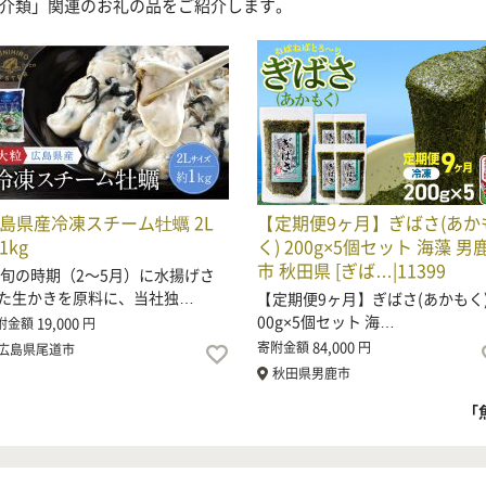
介類」関連のお礼の品をご紹介します。
島県産冷凍スチーム牡蠣 2L
【定期便9ヶ月】ぎばさ(あか
1kg
く) 200g×5個セット 海藻 男
市 秋田県 [ぎば…|11399
の時期（2～5月）に水揚げさ
た生かきを原料に、当社独…
【定期便9ヶ月】ぎばさ(あかもく)
00g×5個セット 海…
19,000
附金額
円
84,000
寄附金額
円
広島県尾道市
秋田県男鹿市
「