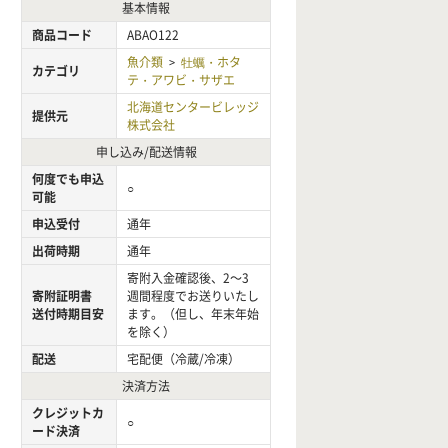
基本情報
商品コード
ABAO122
魚介類
牡蠣・ホタ
>
カテゴリ
テ・アワビ・サザエ
北海道センタービレッジ
提供元
株式会社
申し込み/配送情報
何度でも申込
○
可能
申込受付
通年
出荷時期
通年
寄附入金確認後、2～3
寄附証明書
週間程度でお送りいたし
送付時期目安
ます。（但し、年末年始
を除く）
配送
宅配便（冷蔵/冷凍）
決済方法
クレジットカ
○
ード決済