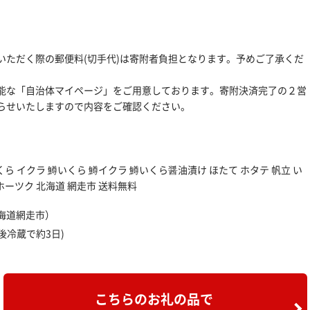
いただく際の郵便料(切手代)は寄附者負担となります。予めご了承くだ
能な「自治体マイページ」をご用意しております。寄附決済完了の２営
らせいたしますので内容をご確認ください。
くら イクラ 鱒いくら 鱒イクラ 鱒いくら醤油漬け ほたて ホタテ 帆立 い
ホーツク 北海道 網走市 送料無料
海道網走市）
後冷蔵で約3日)
こちらのお礼の品で