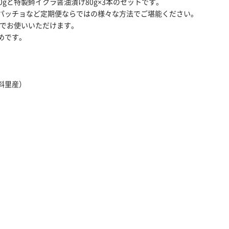
gと特製鱒イクラ醤油漬け80g×3本のセットです。
パッチョなど定期便ならではの様々な方法でご堪能ください。
けでお使いいただけます。
めです。
斜里産）