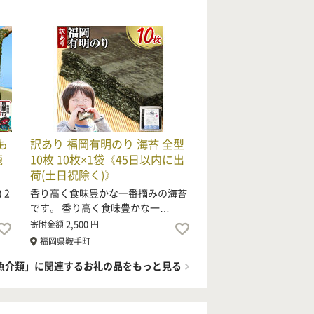
も
訳あり 福岡有明のり 海苔 全型
鹿
10枚 10枚×1袋《45日以内に出
荷(土日祝除く)》
 2
香り高く食味豊かな一番摘みの海苔
です。 香り高く食味豊かな一…
2,500
寄附金額
円
福岡県鞍手町
魚介類」に関連するお礼の品をもっと見る