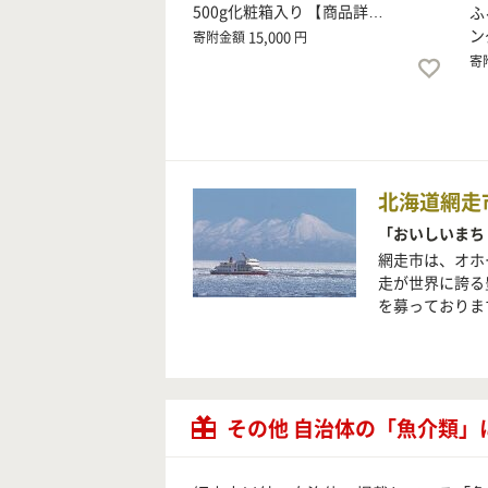
500g化粧箱入り 【商品詳…
ふ
ン
15,000
寄附金額
円
寄
北海道網走
「おいしいまち
網走市は、オホ
走が世界に誇る
を募っておりま
その他 自治体の「魚介類」