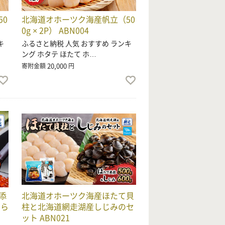
0
北海道オホーツク海産帆立（50
0g × 2P） ABN004
キ
ふるさと納税 人気 おすすめ ランキ
ング ホタテ ほたて ホ…
20,000
寄附金額
円
添
北海道オホーツク海産ほたて貝
くら
柱と北海道網走湖産しじみのセ
ット ABN021