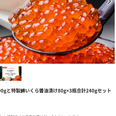
gと特製鱒いくら醤油漬け80g×3瓶合計240gセット