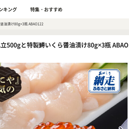
ンキング
特集・おすすめ
漬け80g×3瓶 ABAO122
00gと特製鱒いくら醤油漬け80g×3瓶 ABAO1