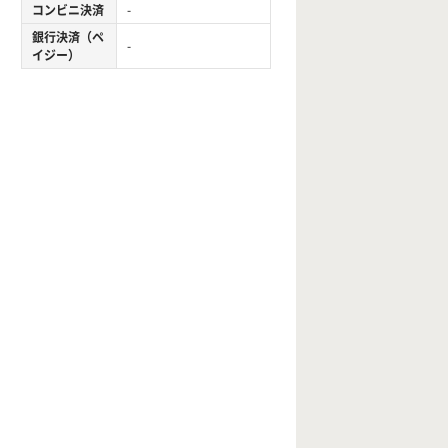
コンビニ決済
-
銀行決済（ペ
-
イジー）