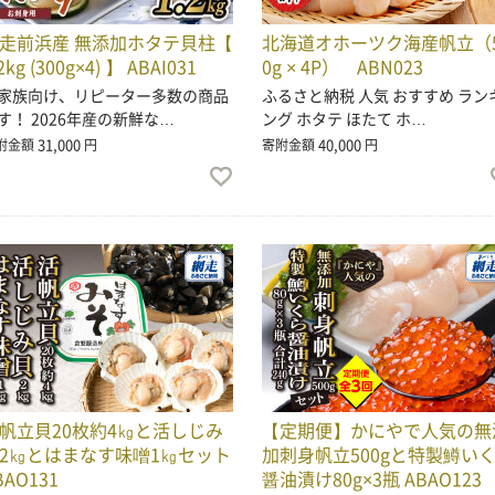
走前浜産 無添加ホタテ貝柱【
北海道オホーツク海産帆立（5
2kg (300g×4) 】 ABAI031
0g × 4P） ABN023
家族向け、リピーター多数の商品
ふるさと納税 人気 おすすめ ラン
す！ 2026年産の新鮮な…
ング ホタテ ほたて ホ…
31,000
40,000
附金額
円
寄附金額
円
帆立貝20枚約4㎏と活しじみ
【定期便】かにやで人気の無
2㎏とはまなす味噌1㎏セット
加刺身帆立500gと特製鱒い
BAO131
醤油漬け80g×3瓶 ABAO123