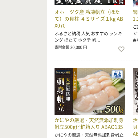
オホーツク産 冷凍帆立（ほた
網
て）の貝柱 ４Ｓサイズ１kg AB
1.
X070
ご
で
ふるさと納税 人気 おすすめ ランキ
ング ほたて ホタテ 帆…
寄
20,000
寄附金額
円
かにやの厳選・天然無添加刺身
活
帆立500g化粧箱入り ABAO135
貝
A
かにやの厳選・天然無添加刺身帆立