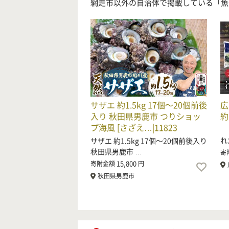
網走市以外の自治体で掲載している「魚
サザエ 約1.5kg 17個〜20個前後
広
入り 秋田県男鹿市 つりショッ
約
プ海風 [さざえ…|11823
旬
れ
サザエ 約1.5kg 17個〜20個前後入り
秋田県男鹿市 …
寄
15,800
寄附金額
円
秋田県男鹿市