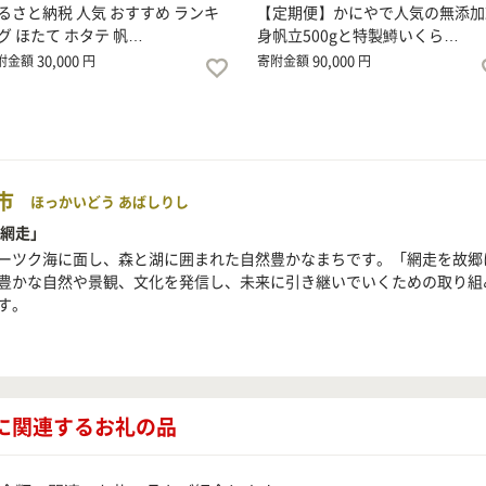
るさと納税 人気 おすすめ ランキ
【定期便】かにやで人気の無添加
グ ほたて ホタテ 帆…
身帆立500gと特製鱒いくら…
30,000
90,000
附金額
円
寄附金額
円
市
ほっかいどう あばしりし
 網走」
ーツク海に面し、森と湖に囲まれた自然豊かなまちです。「網走を故郷
豊かな自然や景観、文化を発信し、未来に引き継いでいくための取り組
す。
に関連するお礼の品