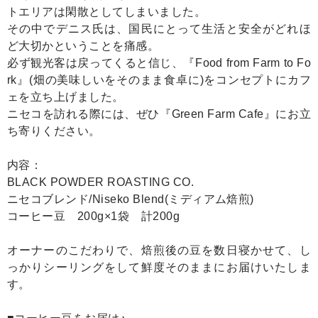
トエリアは閑散としてしまいました。
その中でデニス氏は、国民にとって生活と安全がどれほ
ど大切かということを痛感。
必ず観光客は戻ってくると信じ、『Food from Farm to Fo
rk』(畑の美味しいをそのまま食卓に)をコンセプトにカフ
ェを立ち上げました。
ニセコを訪れる際には、ぜひ『Green Farm Cafe』にお立
ち寄りください。
内容：
BLACK POWDER ROASTING CO.
ニセコブレンド/Niseko Blend(ミディアム焙煎)
コーヒー豆 200g×1袋 計200g
オーナーのこだわりで、焙煎後の豆を数日寝かせて、し
っかりシーリングをして鮮度そのままにお届けいたしま
す。