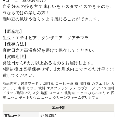
■コーヒー豆をお届け♪
自分好みの挽き方で味わいをカスタマイズできるのも、
豆ならではの楽しみ方！
珈琲豆の風味や香りをより感じることができます。
【原産地】
生豆：エチオピア、タンザニア、グアテマラ
【保存方法】
直射日光と高温多湿を避けて保存してください。
【賞味期限】
発送日から6カ月以上あるものをお届けします。
※開封後は長期保存せず、1カ月以内にできるだけ早く消
費してください。
商品内容：関連ワード： 珈琲豆 コーヒー豆 粉 珈琲粉 カフェオレ カ
フェラテ 珈琲 カフェ 飲料 エスプレッソ ラテ カプチーノ アイス珈琲
ドリップ珈琲 バリスタ 焙煎 ロースト 北海道 ニセコ ひらふエリア 四
季 ニセコ チャトリウム ニセコ グリーンファームデリカフェ
基本情報
57461387
商品コード