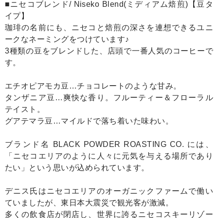
■ニセコブレンド/ Niseko Blend(ミディアム焙煎)【豆タ
イプ】
珈琲の名前にも、ニセコと焙煎の深さを連想できるユニ
ークなネーミングをつけています♪
3種類の豆をブレンドした、店頭で一番人気のコーヒーで
す。
エチオピアモカ豆…チョコレートのような甘み。
タンザニア豆…爽快な香り。フルーティー＆フローラル
テイスト。
グアテマラ豆…マイルドで落ち着いた味わい。
ブランド名 BLACK POWDER ROASTING CO. には、
「ニセコエリアのように人々に元気を与える場所であり
たい」という思いが込められています。
デニス氏はニセコエリアのオーガニックファームで働い
ていましたが、東日本大震災で観光客が激減。
多くの飲食店が閉店し、世界に誇るニセコスキーリゾー