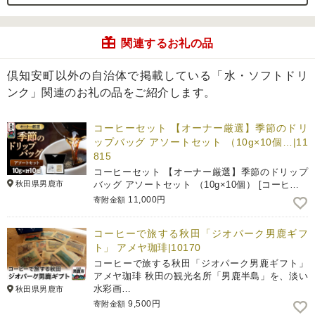
関連するお礼の品
倶知安町以外の自治体で掲載している「水・ソフトドリ
ンク」関連のお礼の品をご紹介します。
コーヒーセット 【オーナー厳選】季節のドリ
ップバッグ アソートセット （10g×10個…|11
815
コーヒーセット 【オーナー厳選】季節のドリップ
秋田県男鹿市
バッグ アソートセット （10g×10個） [コーヒ…
11,000円
寄附金額
コーヒーで旅する秋田「ジオパーク男鹿ギフ
ト」 アメヤ珈琲|10170
コーヒーで旅する秋田「ジオパーク男鹿ギフト」
アメヤ珈琲 秋田の観光名所「男鹿半島」を、淡い
水彩画…
秋田県男鹿市
9,500円
寄附金額