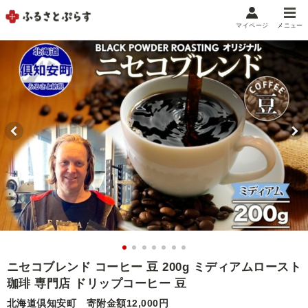
マイページ
メニュー
マイメニュー
マイページ
お気に入り
閲覧履歴
メニュー
お礼の品から探す
お礼の品をカテゴリや金額で絞り込み
自治体から探す
ランキング
ニセコブレンド コーヒー 豆 200g ミディアムロースト
珈琲 専門店 ドリップコーヒー 豆
特集・おすすめ
北海道倶知安町
寄附金額12,000円