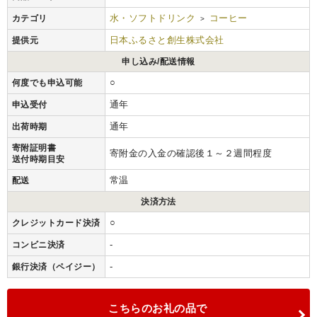
水・ソフトドリンク
コーヒー
カテゴリ
>
日本ふるさと創生株式会社
提供元
申し込み/配送情報
○
何度でも申込可能
通年
申込受付
通年
出荷時期
寄附証明書
寄附金の入金の確認後１～２週間程度
送付時期目安
常温
配送
決済方法
○
クレジットカード決済
-
コンビニ決済
-
銀行決済（ペイジー）
こちらのお礼の品で