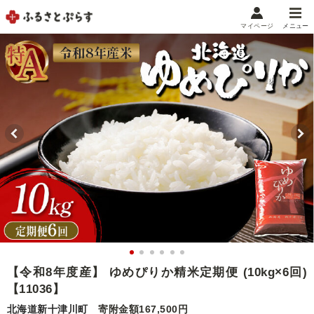
マイページ
メニュー
マイメニュー
マイページ
お気に入り
閲覧履歴
メニュー
お礼の品から探す
お礼の品をカテゴリや金額で絞り込み
自治体から探す
ランキング
【令和8年度産】 ゆめぴりか精米定期便 (10kg×6回)
【11036】
特集・おすすめ
北海道新十津川町
寄附金額167,500円