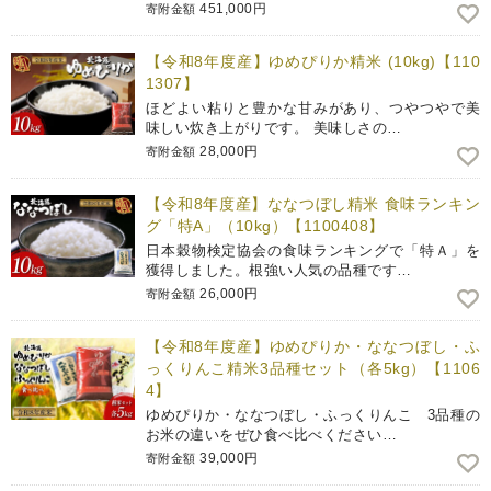
451,000円
寄附金額
【令和8年度産】ゆめぴりか精米 (10kg)【110
1307】
ほどよい粘りと豊かな甘みがあり、つやつやで美
味しい炊き上がりです。 美味しさの…
28,000円
寄附金額
【令和8年度産】ななつぼし精米 食味ランキン
グ「特A」（10kg）【1100408】
日本穀物検定協会の食味ランキングで「特Ａ」を
獲得しました。根強い人気の品種です…
26,000円
寄附金額
【令和8年度産】ゆめぴりか・ななつぼし・ふ
っくりんこ精米3品種セット（各5kg）【1106
4】
ゆめぴりか・ななつぼし・ふっくりんこ 3品種の
お米の違いをぜひ食べ比べください…
39,000円
寄附金額