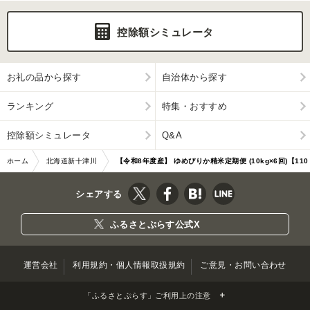
控除額シミュレータ
お礼の品から探す
自治体から探す
ランキング
特集・おすすめ
控除額シミュレータ
Q&A
ホーム
北海道新十津川
【令和8年度産】 ゆめぴりか精米定期便 (10kg×6回)【110
町
36】
シェアする
ふるさとぷらす公式X
運営会社
利用規約・個人情報取扱規約
ご意見・お問い合わせ
「ふるさとぷらす」ご利用上の注意