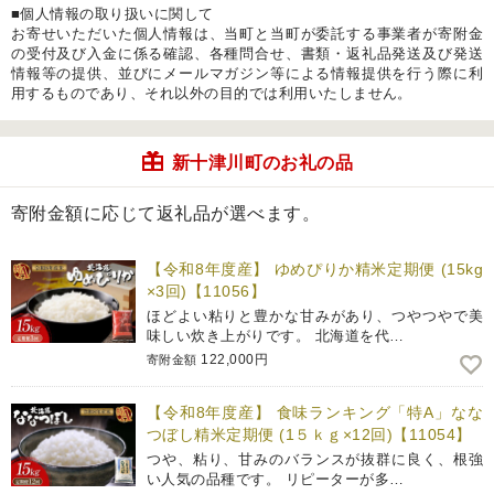
■個人情報の取り扱いに関して
お寄せいただいた個人情報は、当町と当町が委託する事業者が寄附金
の受付及び入金に係る確認、各種問合せ、書類・返礼品発送及び発送
情報等の提供、並びにメールマガジン等による情報提供を行う際に利
用するものであり、それ以外の目的では利用いたしません。
新十津川町のお礼の品
寄附金額に応じて返礼品が選べます。
【令和8年度産】 ゆめぴりか精米定期便 (15kg
×3回)【11056】
ほどよい粘りと豊かな甘みがあり、つやつやで美
味しい炊き上がりです。 北海道を代…
122,000円
寄附金額
【令和8年度産】 食味ランキング「特A」なな
つぼし精米定期便 (1５ｋｇ×12回)【11054】
つや、粘り、甘みのバランスが抜群に良く、根強
い人気の品種です。 リピーターが多…