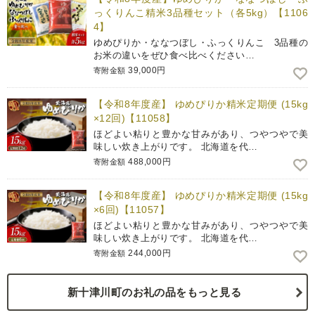
っくりんこ精米3品種セット（各5kg）【1106
4】
ゆめぴりか・ななつぼし・ふっくりんこ 3品種の
お米の違いをぜひ食べ比べください…
39,000円
寄附金額
【令和8年度産】 ゆめぴりか精米定期便 (15kg
×12回)【11058】
ほどよい粘りと豊かな甘みがあり、つやつやで美
味しい炊き上がりです。 北海道を代…
488,000円
寄附金額
【令和8年度産】 ゆめぴりか精米定期便 (15kg
×6回)【11057】
ほどよい粘りと豊かな甘みがあり、つやつやで美
味しい炊き上がりです。 北海道を代…
244,000円
寄附金額
新十津川町のお礼の品をもっと見る