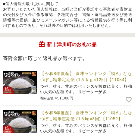
■個人情報の取り扱いに関して
お寄せいただいた個人情報は、当町と当町が委託する事業者が寄附金
の受付及び入金に係る確認、各種問合せ、書類・返礼品発送及び発送
情報等の提供、並びにメールマガジン等による情報提供を行う際に利
用するものであり、それ以外の目的では利用いたしません。
新十津川町のお礼の品
寄附金額に応じて返礼品が選べます。
【令和8年度産】 食味ランキング「特A」なな
つぼし精米定期便 (1５ｋｇ×12回)【11054】
つや、粘り、甘みのバランスが抜群に良く、根強
い人気の品種です。 リピーターが多…
451,000円
寄附金額
【令和8年度産】 食味ランキング「特A」なな
つぼし精米定期便 (1５kg×3回)【11052】
つや、粘り、甘みのバランスが抜群に良く、根強
い人気の品種です。 リピーターが多…