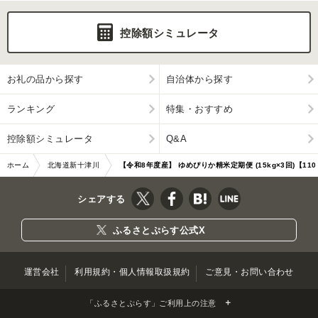
控除額シミュレータ
お礼の品から探す
自治体から探す
ランキング
特集・おすすめ
控除額シミュレータ
Q&A
ホーム
北海道新十津川
【令和8年度産】 ゆめぴりか精米定期便 (15kg×3回)【110
町
56】
シェアする
ふるさとぷらす公式X
運営会社
利用規約・個人情報取扱規約
ご意見・お問い合わせ
「ふるさとぷらす」ご利用上の注意