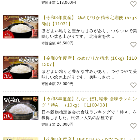
113,000円
寄附金額
【令和8年度産】 ゆめぴりか精米定期便 (5kg×
3回)【11031】
ほどよい粘りと豊かな甘みがあり、つやつやで美
味しい炊き上がりです。 北海道を代…
46,500円
寄附金額
【令和8年度産】ゆめぴりか精米 (10kg)【110
1307】
ほどよい粘りと豊かな甘みがあり、つやつやで美
味しい炊き上がりです。 美味しさの…
28,000円
寄附金額
【令和8年度産】ななつぼし精米 食味ランキン
グ「特A」（10kg）【1100408】
日本穀物検定協会の食味ランキングで「特Ａ」を
獲得しました。根強い人気の品種です…
26,000円
寄附金額
【令和8年度産】ゆめぴりか・ななつぼし・ふ