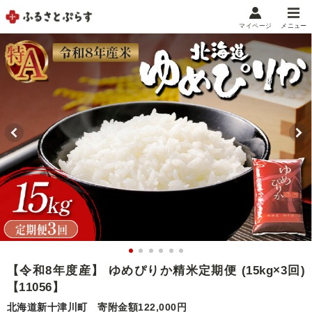
マイページ
メニュー
マイメニュー
マイページ
お気に入り
閲覧履歴
メニュー
お礼の品から探す
お礼の品をカテゴリや金額で絞り込み
自治体から探す
ランキング
【令和8年度産】 ゆめぴりか精米定期便 (15kg×3回)
【11056】
特集・おすすめ
北海道新十津川町
寄附金額122,000円