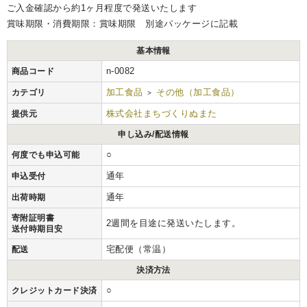
ご入金確認から約1ヶ月程度で発送いたします
賞味期限・消費期限：賞味期限 別途パッケージに記載
基本情報
n-0082
商品コード
加工食品
その他（加工食品）
カテゴリ
>
株式会社まちづくりぬまた
提供元
申し込み/配送情報
○
何度でも申込可能
通年
申込受付
通年
出荷時期
寄附証明書
2週間を目途に発送いたします。
送付時期目安
宅配便（常温）
配送
決済方法
○
クレジットカード決済