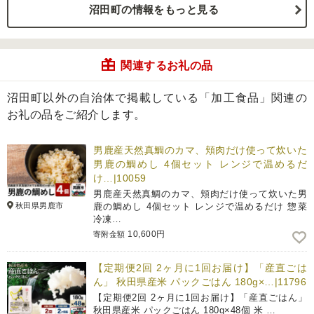
沼田町の情報をもっと見る
関連するお礼の品
沼田町以外の自治体で掲載している「加工食品」関連の
お礼の品をご紹介します。
男鹿産天然真鯛のカマ、頬肉だけ使って炊いた
男鹿の鯛めし 4個セット レンジで温めるだ
け…|10059
男鹿産天然真鯛のカマ、頬肉だけ使って炊いた男
秋田県男鹿市
鹿の鯛めし 4個セット レンジで温めるだけ 惣菜
冷凍…
10,600円
寄附金額
【定期便2回 2ヶ月に1回お届け】「産直ごは
ん」 秋田県産米 パックごはん 180g×…|11796
【定期便2回 2ヶ月に1回お届け】「産直ごはん」
秋田県産米 パックごはん 180g×48個 米 …