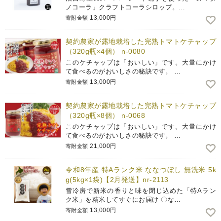
ノコーラ」クラフトコーラシロップ。…
13,000円
寄附金額
契約農家が露地栽培した完熟トマトケチャップ
（320g瓶×4個） n-0080
このケチャップは「おいしい」です。大量にかけ
て食べるのがおいしさの秘訣です。 …
13,000円
寄附金額
契約農家が露地栽培した完熟トマトケチャップ
（320g瓶×8個） n-0068
このケチャップは「おいしい」です。大量にかけ
て食べるのがおいしさの秘訣です。 …
21,000円
寄附金額
令和8年産 特Aランク米 ななつぼし 無洗米 5k
g(5kg×1袋)【2月発送】nr-2113
雪冷房で新米の香りと味を閉じ込めた「特Aラン
ク米」を精米してすぐにお届け 〇な…
13,000円
寄附金額