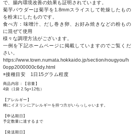
で、腸内環境改善の効果も証明されています。
菊芋パウダーは菊芋を1.8mmスライスして乾燥したもの
を粉末にしたものです。
食べ方：味噌汁、だし巻き卵、お好み焼きなどの粉もの
に混ぜて使用
様々な調理方法がございます。
一例を下記ホームページに掲載していますのでご覧くだ
さい。
https://www.town.numata.hokkaido.jp/section/nougyou/h
0opp2000000c6dy.html
※接種目安 1日15グラム程度
商品内容：【容量】
4袋（1袋 2.5g×12包）
【アレルギー】
稀にイヌリンにアレルギーを持つ方がいらっしゃいます。
【申込期日】
予定数量に達するまで
【発送期日】