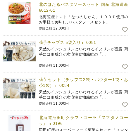
北のほたるパスタソースセット 国産 北海道産
6012-01
北海道産トマト「なつのしゅん」１００％使用の
お手軽で美味しいパスタソースセット…
12,000円
寄附金額
菊芋チップス 5袋入り n-0081
天然のインシュリンといわれるイヌリンが豊富 菊
芋には主成分が水溶性食物繊維の「…
11,000円
寄附金額
菊芋セット（チップス2袋・パウダー1袋・お
茶1袋） n-0084
天然のインシュリンといわれるイヌリンが豊富 菊
芋には主成分が水溶性食物繊維の「…
11,000円
寄附金額
北海道沼田町クラフトコーラ「ヌマタノコー
ラ」 n-0196
沼田町産のスーパーフード菊芋を使った「ヌマタ