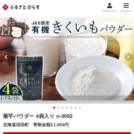
マイページ
メニュー
マイメニュー
マイページ
お気に入り
閲覧履歴
メニュー
お礼の品から探す
お礼の品をカテゴリや金額で絞り込み
自治体から探す
菊芋パウダー
ランキング
菊芋パウダー 4袋入り n-0082
北海道沼田町
寄附金額11,000円
特集・おすすめ