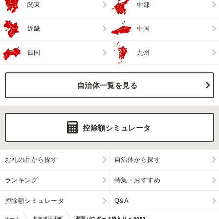
関東
中部
近畿
中国
四国
九州
自治体一覧を見る
控除額シミュレータ
お礼の品から探す
自治体から探す
ランキング
特集・おすすめ
控除額シミュレータ
Q&A
ホーム
北海道沼田町
菊芋パウダー 4袋入り n-0082