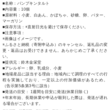
■名称：パンプキンタルト
■内容量：10個
■原材料：小麦、白あん、かぼちゃ、砂糖、卵、バター、
マーガリン
■保存方法：※直射日光を避けて保存ください。
■注意事項：
※画像はイメージです。
※ふるさと納税（寄附申込み）のキャンセル、返礼品の変
更・返品はお受けできません。あらかじめご了承くださ
い。
■提供元：鈴木金栄堂
■アレルギー：卵、乳成分、小麦
■地場産品に該当する理由：地域内にて調理のすべての行
程を実施しており、一定以上の付加価値があるため。
（告示第5条第3号に該当）
■発送の目安： 1週間を目安に発送(休業日除く)
※年末年始、長期休業や申込が殺到した際は、発送が遅れ
る場合がございます。