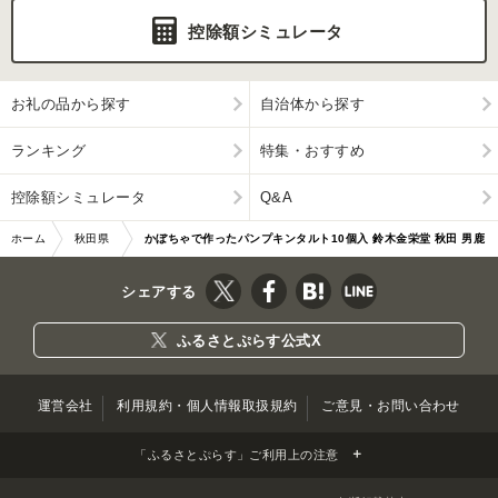
控除額シミュレータ
お礼の品から探す
自治体から探す
ランキング
特集・おすすめ
控除額シミュレータ
Q&A
ホーム
秋田県
かぼちゃで作ったパンプキンタルト10個入 鈴木金栄堂 秋田 男鹿
男鹿市
[お菓子 ケーキ カ…|10121
シェアする
ふるさとぷらす公式X
運営会社
利用規約・個人情報取扱規約
ご意見・お問い合わせ
「ふるさとぷらす」ご利用上の注意