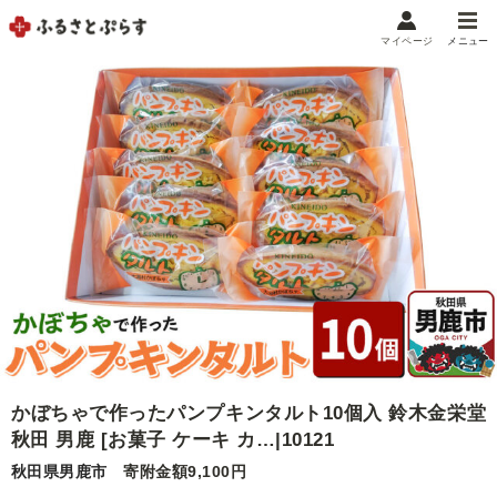
マイページ
メニュー
マイメニュー
マイページ
お気に入り
閲覧履歴
メニュー
お礼の品から探す
お礼の品をカテゴリや金額で絞り込み
自治体から探す
かぼちゃで作ったパンプキンタルト10個入 鈴木金栄堂
ランキング
秋田 男鹿 [お菓子 ケーキ カ…|10121
秋田県男鹿市
寄附金額9,100円
特集・おすすめ