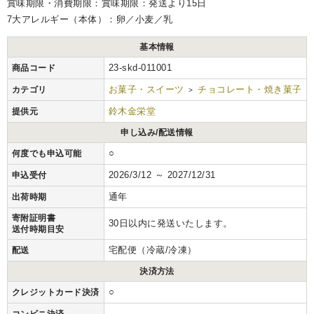
賞味期限・消費期限：賞味期限：発送より15日
7大アレルギー（本体）：卵／小麦／乳
基本情報
23-skd-011001
商品コード
お菓子・スイーツ
チョコレート・焼き菓子
カテゴリ
>
鈴木金栄堂
提供元
申し込み/配送情報
○
何度でも申込可能
2026/3/12 ～ 2027/12/31
申込受付
通年
出荷時期
寄附証明書
30日以内に発送いたします。
送付時期目安
宅配便（冷蔵/冷凍）
配送
決済方法
○
クレジットカード決済
-