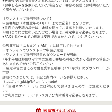
※寄附金受領証明書等とお礼の品については、別送となります。
※お申し込みを多数いただいた場合など、書類の発送にお時間をいただ
く場合がございます。
【ワンストップ特例申請ついて】
申請書類は《寄附翌年の1月10日までに必着》となります。
※書面での申請の場合は、余裕を持ってご提出をお願いいたします。
※期日までにご提出いただけない場合は、確定申告が必要となります。
※FAXやEメールでの提出は受理できませんので、ご注意ください。
◎男鹿市は「ふるまど（IAM）」に対応しております
・オンラインでワンストップ申請が完結
・ワンストップ特例申請書のダウンロードが可能
※年末年始は郵便物が非常に混雑し書類の到着が大きく遅延する場合が
ありますのでぜひご活用ください
・確定申告に使える寄附金受領証明書（XML形式）のダウンロードが
可能
詳細につきましては、下記ご案内ページを参照ください。
https://iam-jpki.jp/lp/iam-furumado/
※「自治体マイページ」には対応しておりませんので、ご注意くださ
い。
※ご利用にはメールアドレスおよび寄附番号が必要となります。
男鹿市のお礼の品