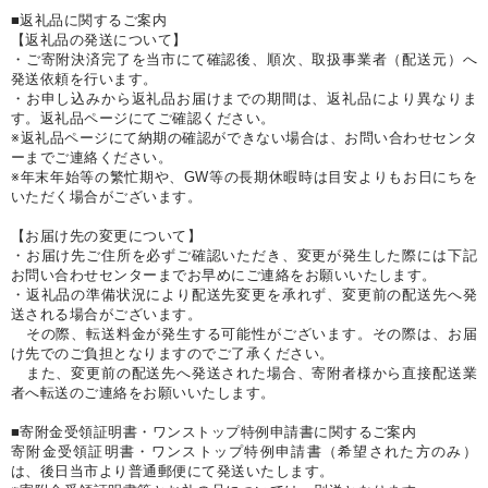
■返礼品に関するご案内
【返礼品の発送について】
・ご寄附決済完了を当市にて確認後、順次、取扱事業者（配送元）へ
発送依頼を行います。
・お申し込みから返礼品お届けまでの期間は、返礼品により異なりま
す。返礼品ページにてご確認ください。
※返礼品ページにて納期の確認ができない場合は、お問い合わせセンタ
ーまでご連絡ください。
※年末年始等の繁忙期や、GW等の長期休暇時は目安よりもお日にちを
いただく場合がございます。
【お届け先の変更について】
・お届け先ご住所を必ずご確認いただき、変更が発生した際には下記
お問い合わせセンターまでお早めにご連絡をお願いいたします。
・返礼品の準備状況により配送先変更を承れず、変更前の配送先へ発
送される場合がございます。
その際、転送料金が発生する可能性がございます。その際は、お届
け先でのご負担となりますのでご了承ください。
また、変更前の配送先へ発送された場合、寄附者様から直接配送業
者へ転送のご連絡をお願いいたします。
■寄附金受領証明書・ワンストップ特例申請書に関するご案内
寄附金受領証明書・ワンストップ特例申請書（希望された方のみ）
は、後日当市より普通郵便にて発送いたします。