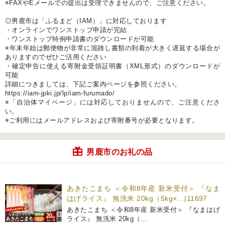
※FAXやEメールでの提出は受理できませんので、ご注意ください。
◎男鹿市は「ふるまど（IAM）」に対応しております
・オンラインでワンストップ申請が完結
・ワンストップ特例申請書のダウンロードが可能
※年末年始は郵便物が非常に混雑し書類の到着が大きく遅延する場合が
ありますのでぜひご活用ください
・確定申告に使える寄附金受領証明書（XML形式）のダウンロードが
可能
詳細につきましては、下記ご案内ページを参照ください。
https://iam-jpki.jp/lp/iam-furumado/
※「自治体マイページ」には対応しておりませんので、ご注意くださ
い。
※ご利用にはメールアドレスおよび寄附番号が必要となります。
男鹿市のお礼の品
あきたこまち ＜令和8年産 新米受付＞ 『なま
はげライス』 無洗米 20kg（5kg×…|11697
あきたこまち ＜令和8年産 新米受付＞ 『なまはげ
ライス』 無洗米 20kg（…