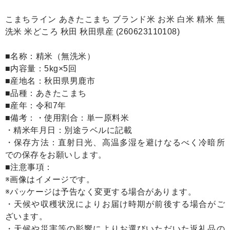
こまちライン あきたこまち ブランド米 お米 白米 精米 無
洗米 米どころ 秋田 秋田県産 (260623110108)
■名称：精米（無洗米）
■内容量：5kg×5回
■産地名：秋田県男鹿市
■品種：あきたこまち
■産年：令和7年
■備考：・使用割合：単一原料米
・精米年月日：別途ラベルに記載
・保存方法：直射日光、高温多湿を避けなるべく冷暗所
での保存をお願いします。
■注意事項：
※画像はイメージです。
※パッケージは予告なく変更する場合があります。
・天候や収穫状況によりお届け時期が前後する場合がご
ざいます。
・天候や災害等の影響によりお選びいただいた返礼品の