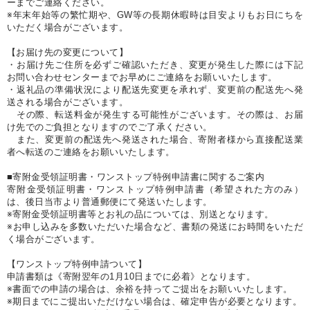
ーまでご連絡ください。
※年末年始等の繁忙期や、GW等の長期休暇時は目安よりもお日にちを
いただく場合がございます。
【お届け先の変更について】
・お届け先ご住所を必ずご確認いただき、変更が発生した際には下記
お問い合わせセンターまでお早めにご連絡をお願いいたします。
・返礼品の準備状況により配送先変更を承れず、変更前の配送先へ発
送される場合がございます。
その際、転送料金が発生する可能性がございます。その際は、お届
け先でのご負担となりますのでご了承ください。
また、変更前の配送先へ発送された場合、寄附者様から直接配送業
者へ転送のご連絡をお願いいたします。
■寄附金受領証明書・ワンストップ特例申請書に関するご案内
寄附金受領証明書・ワンストップ特例申請書（希望された方のみ）
は、後日当市より普通郵便にて発送いたします。
※寄附金受領証明書等とお礼の品については、別送となります。
※お申し込みを多数いただいた場合など、書類の発送にお時間をいただ
く場合がございます。
【ワンストップ特例申請ついて】
申請書類は《寄附翌年の1月10日までに必着》となります。
※書面での申請の場合は、余裕を持ってご提出をお願いいたします。
※期日までにご提出いただけない場合は、確定申告が必要となります。