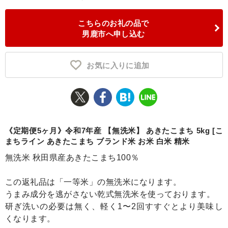
ふるさと納税とは
こちらのお礼の品で
男鹿市へ申し込む
控除額シミュレータ
Q&A
お気に入りに追加
《定期便5ヶ月》令和7年産 【無洗米】 あきたこまち 5kg [こ
まちライン あきたこまち ブランド米 お米 白米 精米
無洗米 秋田県産あきたこまち100％
この返礼品は「一等米」の無洗米になります。
うまみ成分を逃がさない乾式無洗米を使っております。
研ぎ洗いの必要は無く、軽く1〜2回すすぐとより美味し
くなります。