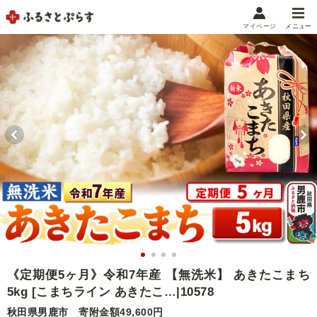
マイページ
メニュー
マイメニュー
マイページ
お気に入り
閲覧履歴
メニュー
お礼の品から探す
お礼の品をカテゴリや金額で絞り込み
自治体から探す
ランキング
《定期便5ヶ月》令和7年産 【無洗米】 あきたこまち
5kg [こまちライン あきたこ…|10578
特集・おすすめ
秋田県男鹿市
寄附金額49,600円