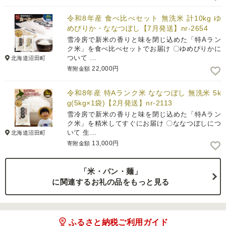
令和8年産 食べ比べセット 無洗米 計10kg ゆ
めぴりか・ななつぼし【7月発送】nr-2654
雪冷房で新米の香りと味を閉じ込めた「特Aラン
ク米」を食べ比べセットでお届け 〇ゆめぴりかに
ついて …
北海道沼田町
22,000円
寄附金額
令和8年産 特Aランク米 ななつぼし 無洗米 5k
g(5kg×1袋)【2月発送】nr-2113
雪冷房で新米の香りと味を閉じ込めた「特Aラン
ク米」を精米してすぐにお届け 〇ななつぼしにつ
いて 生…
北海道沼田町
13,000円
寄附金額
「米・パン・麺」
に関連するお礼の品をもっと見る
ふるさと納税ご利用ガイド