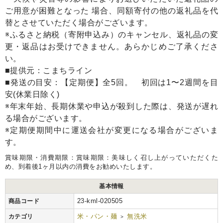
ご用意が困難となった 場合、同額寄付の他の返礼品を代
替とさせていただく場合がございます。
※ふるさと納税（寄附申込み）のキャンセル、返礼品の変
更・返品はお受けできません。あらかじめご了承くださ
い。
■提供元：こまちライン
■発送の目安：【定期便】全5回。 初回は1〜2週間を目
安(休業日除く)
※年末年始、長期休業や申込が殺到した際は、発送が遅れ
る場合がございます。
※定期便期間中に運送会社が変更になる場合がございま
す。
賞味期限・消費期限：賞味期限：美味しく召し上がっていただくた
め、到着後1ヶ月以内の消費をお勧めいたします。
基本情報
23-kml-020505
商品コード
米・パン・麺
無洗米
カテゴリ
>