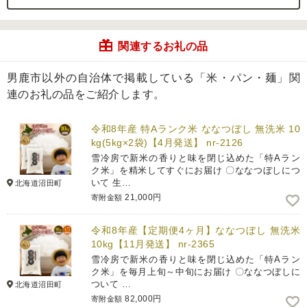
関連するお礼の品
男鹿市以外の自治体で掲載している「米・パン・麺」関
連のお礼の品をご紹介します。
令和8年産 特Aランク米 ななつぼし 無洗米 10
kg(5kg×2袋)【4月発送】 nr-2126
雪冷房で新米の香りと味を閉じ込めた「特Aラン
ク米」を精米してすぐにお届け 〇ななつぼしにつ
いて 生…
北海道沼田町
21,000円
寄附金額
令和8年産【定期便4ヶ月】ななつぼし 無洗米
10kg【11月発送】 nr-2365
雪冷房で新米の香りと味を閉じ込めた「特Aラン
ク米」を毎月上旬～中旬にお届け 〇ななつぼしに
ついて …
北海道沼田町
82,000円
寄附金額