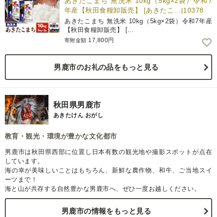
あきたこまち 無洗米 10kg（5kg×2袋）令和7
年産【秋田食糧卸販売】 [あきたこ…|10378
あきたこまち 無洗米 10kg（5kg×2袋）令和7年産
【秋田食糧卸販売】 […
17,800円
寄附金額
男鹿市のお礼の品をもっと見る
秋田県男鹿市
あきたけん おがし
教育・観光・環境が豊かな文化都市
男鹿市は秋田県西部に位置し日本有数の観光地や撮影スポットが点在
しています。
海の幸が美味しいことはもちろん、新鮮な農作物、和牛、ご当地スイ
ーツまで！
海と山が共存する自然豊かな男鹿市へ、ぜひ一度お越しください。
男鹿市の情報をもっと見る