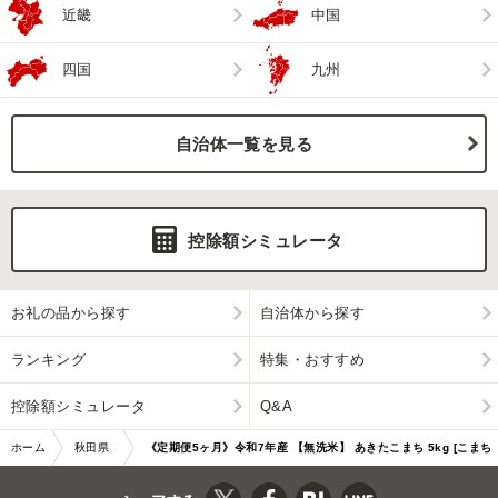
近畿
中国
四国
九州
自治体一覧を見る
控除額シミュレータ
お礼の品から探す
自治体から探す
ランキング
特集・おすすめ
控除額シミュレータ
Q&A
ホーム
秋田県
《定期便5ヶ月》令和7年産 【無洗米】 あきたこまち 5kg [こまち
男鹿市
ライン あきたこ…|10578