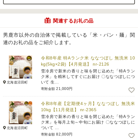
関連するお礼の品
男鹿市以外の自治体で掲載している「米・パン・麺」関
連のお礼の品をご紹介します。
令和8年産 特Aランク米 ななつぼし 無洗米 10
kg(5kg×2袋)【4月発送】 nr-2126
雪冷房で新米の香りと味を閉じ込めた「特Aラン
ク米」を精米してすぐにお届け 〇ななつぼしにつ
いて 生…
北海道沼田町
21,000円
寄附金額
令和8年産【定期便4ヶ月】ななつぼし 無洗米
10kg【11月発送】 nr-2365
雪冷房で新米の香りと味を閉じ込めた「特Aラン
ク米」を毎月上旬～中旬にお届け 〇ななつぼしに
ついて …
北海道沼田町
82,000円
寄附金額