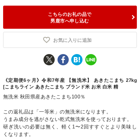
ふるさと納税とは
こちらのお礼の品で
男鹿市へ申し込む
控除額シミュレータ
Q&A
お気に入りに追加
《定期便6ヶ月》令和7年産 【無洗米】 あきたこまち 27kg
[こまちライン あきたこまち ブランド米 お米 白米 精
無洗米 秋田県産あきたこまち100％
この返礼品は「一等米」の無洗米になります。
うまみ成分を逃がさない乾式無洗米を使っております。
研ぎ洗いの必要は無く、軽く1〜2回すすぐとより美味し
くなります。