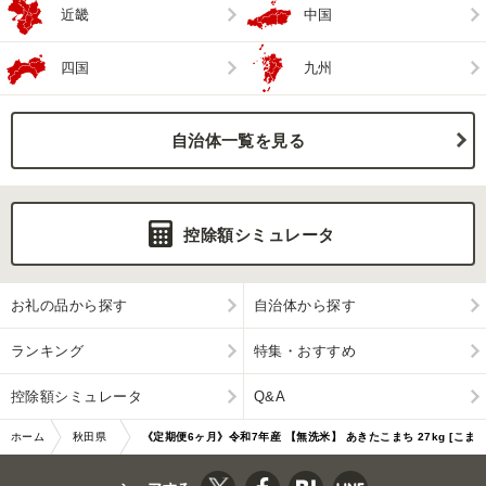
近畿
中国
四国
九州
自治体一覧を見る
控除額シミュレータ
お礼の品から探す
自治体から探す
ランキング
特集・おすすめ
控除額シミュレータ
Q&A
ホーム
秋田県
《定期便6ヶ月》令和7年産 【無洗米】 あきたこまち 27kg [こま
男鹿市
ちライン あきた…|10615