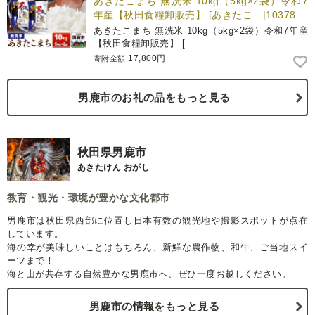
あきたこまち 無洗米 10kg（5kg×2袋）令和7
年産【秋田食糧卸販売】 [あきたこ…|10378
あきたこまち 無洗米 10kg（5kg×2袋）令和7年産
【秋田食糧卸販売】 […
17,800円
寄附金額
男鹿市のお礼の品をもっと見る
秋田県男鹿市
あきたけん おがし
教育・観光・環境が豊かな文化都市
男鹿市は秋田県西部に位置し日本有数の観光地や撮影スポットが点在
しています。
海の幸が美味しいことはもちろん、新鮮な農作物、和牛、ご当地スイ
ーツまで！
海と山が共存する自然豊かな男鹿市へ、ぜひ一度お越しください。
男鹿市の情報をもっと見る