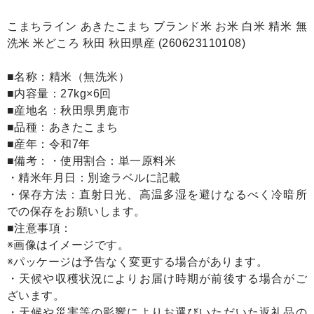
こまちライン あきたこまち ブランド米 お米 白米 精米 無
洗米 米どころ 秋田 秋田県産 (260623110108)
■名称：精米（無洗米）
■内容量：27kg×6回
■産地名：秋田県男鹿市
■品種：あきたこまち
■産年：令和7年
■備考：・使用割合：単一原料米
・精米年月日：別途ラベルに記載
・保存方法：直射日光、高温多湿を避けなるべく冷暗所
での保存をお願いします。
■注意事項：
※画像はイメージです。
※パッケージは予告なく変更する場合があります。
・天候や収穫状況によりお届け時期が前後する場合がご
ざいます。
・天候や災害等の影響によりお選びいただいた返礼品の