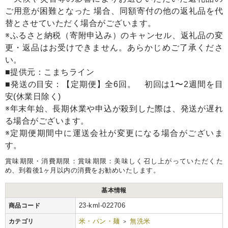
ご用意が困難となった 場合、同額寄付の他の返礼品を代
替とさせていただく場合がございます。
※ふるさと納税（寄附申込み）のキャンセル、返礼品の変
更・返品はお受けできません。あらかじめご了承くださ
い。
■提供元：こまちライン
■発送の目安：【定期便】全6回。 初回は1〜2週間を目
安(休業日除く)
※年末年始、長期休業や申込が殺到した際は、発送が遅れ
る場合がございます。
※定期便期間中に運送会社が変更になる場合がございま
す。
賞味期限・消費期限：賞味期限：美味しく召し上がっていただくた
め、到着後1ヶ月以内の消費をお勧めいたします。
基本情報
23-kml-022706
商品コード
米・パン・麺
無洗米
カテゴリ
>