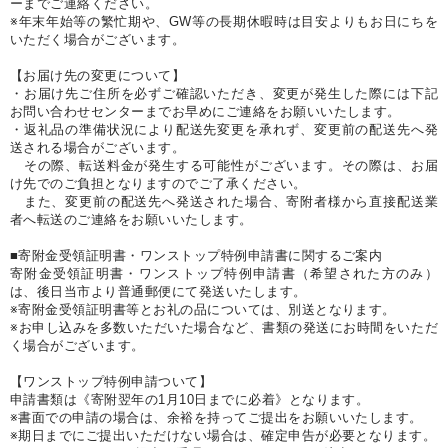
ーまでご連絡ください。
※年末年始等の繁忙期や、GW等の長期休暇時は目安よりもお日にちを
いただく場合がございます。
【お届け先の変更について】
・お届け先ご住所を必ずご確認いただき、変更が発生した際には下記
お問い合わせセンターまでお早めにご連絡をお願いいたします。
・返礼品の準備状況により配送先変更を承れず、変更前の配送先へ発
送される場合がございます。
その際、転送料金が発生する可能性がございます。その際は、お届
け先でのご負担となりますのでご了承ください。
また、変更前の配送先へ発送された場合、寄附者様から直接配送業
者へ転送のご連絡をお願いいたします。
■寄附金受領証明書・ワンストップ特例申請書に関するご案内
寄附金受領証明書・ワンストップ特例申請書（希望された方のみ）
は、後日当市より普通郵便にて発送いたします。
※寄附金受領証明書等とお礼の品については、別送となります。
※お申し込みを多数いただいた場合など、書類の発送にお時間をいただ
く場合がございます。
【ワンストップ特例申請ついて】
申請書類は《寄附翌年の1月10日までに必着》となります。
※書面での申請の場合は、余裕を持ってご提出をお願いいたします。
※期日までにご提出いただけない場合は、確定申告が必要となります。