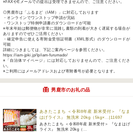
※FAXやEメールでの提出は受理できませんので、ご注意ください。
◎男鹿市は「ふるまど（IAM）」に対応しております
・オンラインでワンストップ申請が完結
・ワンストップ特例申請書のダウンロードが可能
※年末年始は郵便物が非常に混雑し書類の到着が大きく遅延する場合が
ありますのでぜひご活用ください
・確定申告に使える寄附金受領証明書（XML形式）のダウンロードが
可能
詳細につきましては、下記ご案内ページを参照ください。
https://iam-jpki.jp/lp/iam-furumado/
※「自治体マイページ」には対応しておりませんので、ご注意くださ
い。
※ご利用にはメールアドレスおよび寄附番号が必要となります。
男鹿市のお礼の品
あきたこまち ＜令和8年産 新米受付＞ 『なま
はげライス』 無洗米 20kg（5kg×…|11697
あきたこまち ＜令和8年産 新米受付＞ 『なまはげ
ライス』 無洗米 20kg（…