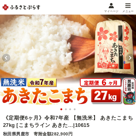
マイページ
メニュー
マイメニュー
マイページ
お気に入り
閲覧履歴
メニュー
お礼の品から探す
お礼の品をカテゴリや金額で絞り込み
自治体から探す
ランキング
《定期便6ヶ月》令和7年産 【無洗米】 あきたこまち
27kg [こまちライン あきた…|10615
特集・おすすめ
秋田県男鹿市
寄附金額282,900円