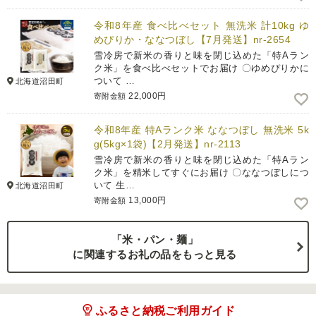
令和8年産 食べ比べセット 無洗米 計10kg ゆ
めぴりか・ななつぼし【7月発送】nr-2654
雪冷房で新米の香りと味を閉じ込めた「特Aラン
ク米」を食べ比べセットでお届け 〇ゆめぴりかに
ついて …
北海道沼田町
22,000円
寄附金額
令和8年産 特Aランク米 ななつぼし 無洗米 5k
g(5kg×1袋)【2月発送】nr-2113
雪冷房で新米の香りと味を閉じ込めた「特Aラン
ク米」を精米してすぐにお届け 〇ななつぼしにつ
いて 生…
北海道沼田町
13,000円
寄附金額
「米・パン・麺」
に関連するお礼の品をもっと見る
ふるさと納税ご利用ガイド