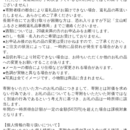
ございません）
●寄附者様の都合により返礼品がお届けできない場合、返礼品の再送い
たしません。あらかじめご了承くださいませ。
長期不在にてお受け取りが困難な方は、恐れ入りますが下記「立山町
ふるさと納税返礼品事務局」までご連絡くださいませ。
●酒類については、20歳未満の方のお申込みをお断りします。
●のし・包装・名入れのご希望はお受けしておりません。
●お申込み後のお礼の品の変更は受けかねますので、ご了承ください。
●ご注文の状況によっては、一時的に品切れが発生する場合がありま
す。
●品切れ等により対応できない場合は、お待ちいただくか他のお礼の品
への変更をお願いすることがあります。
●メーカーの都合により仕様などが変更される場合があります。
●色調が実物と異なる場合があります。
●写真は全てイメージです。小物類は商品に含まれません。
寄附をいただいた方へのお礼の品につきまして、寄附とは対価を求め
ない行為であり、お礼の品についてもご寄附をいただいた対価ではな
く別途の行為であるという考え方に基づき、お礼の品は一時所得に該
当します。
年間の一時所得合計額が一定の金額(50万円)を超えた場合は課税対象
となります。
【個人情報の取り扱いについて】