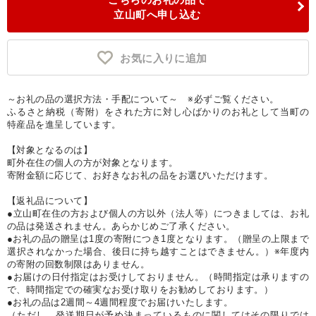
立山町へ申し込む
お気に入りに追加
～お礼の品の選択方法・手配について～ ※必ずご覧ください。
ふるさと納税（寄附）をされた方に対し心ばかりのお礼として当町の
特産品を進呈しています。
【対象となるのは】
町外在住の個人の方が対象となります。
寄附金額に応じて、お好きなお礼の品をお選びいただけます。
【返礼品について】
●立山町在住の方および個人の方以外（法人等）につきましては、お礼
の品は発送されません。あらかじめご了承ください。
●お礼の品の贈呈は1度の寄附につき1度となります。（贈呈の上限まで
選択されなかった場合、後日に持ち越すことはできません。）※年度内
の寄附の回数制限はありません。
●お届けの日付指定はお受けしておりません。（時間指定は承りますの
で、時間指定での確実なお受け取りをお勧めしております。）
●お礼の品は2週間～4週間程度でお届けいたします。
（ただし、発送期日が予め決まっているものに関してはその限りでは