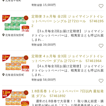
北海道平取町
15,000円
寄附金額
定期便 3ヵ月毎 全2回 ジョイマインドトイレ
ットペーパー シングル 計72ロール 5746195
2
【3ヵ月毎全2回お届け定期便】 ジョイマイン
北海道倶知安町
ドトイレットペーパーは、蝦夷富士とも呼ばれ親
しまれ…
39,000円
寄附金額
定期便 4ヵ月毎 全3回 ジョイマインドトイレ
ットペーパー ダブル 計72ロール 57461964
【4ヵ月毎全3回お届け定期便】 ジョイマイン
ドトイレットペーパーは、蝦夷富士とも呼ばれ親
しまれ…
北海道倶知安町
58,000円
寄附金額
1.8倍長巻 トイレットペーパー 7日以内 最短発
送 ダブル 57461892
通常の1.8倍巻で大容量！！ 取り換え頻度・購
入頻度が減らせる「エコ」な国産再生紙トイレッ