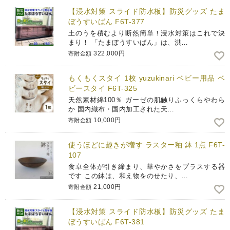
【浸水対策 スライド防水板】防災グッズ たま
ぼうすいばん F6T-377
土のうを積むより断然簡単！浸水対策はこれで決
まり！ 「たまぼうすいばん」は、洪…
322,000円
寄附金額
もくもくスタイ 1枚 yuzukinari ベビー用品 ベ
ビースタイ F6T-325
天然素材綿100％ ガーゼの肌触りふっくらやわら
か 国内織布・国内加工された天…
10,000円
寄附金額
使うほどに趣きが増す ラスター釉 鉢 1点 F6T-
107
食卓全体が引き締まり、華やかさをプラスする器
です この鉢は、和え物をのせたり、…
21,000円
寄附金額
【浸水対策 スライド防水板】防災グッズ たま
ぼうすいばん F6T-381