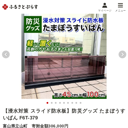
マイページ
メニュー
マイメニュー
マイページ
お気に入り
閲覧履歴
メニュー
お礼の品から探す
お礼の品をカテゴリや金額で絞り込み
自治体から探す
ランキング
【浸水対策 スライド防水板】防災グッズ たまぼうす
いばん F6T-379
特集・おすすめ
富山県立山町
寄附金額306,000円