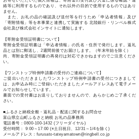
お寄せいただいた個人情報は、寄附金の受付及び入金に係る確認・連
絡等に利用するものであり、それ以外の目的で使用するものではあり
ません。
また、お礼の品の確認及び送付等を行うため「申込者情報」及び
「寄附情報」等を本事業と連携して実施する 北陸銀行・リンベル株式
会社及び株式会社インサイトに通知します。
【寄附金受領証明書について】
寄附金受領証明書は「申込者情報」の氏名・住所で発行します。返礼
品とは別に郵送し、2週間前後でお届けします。（年末年始を除く）
尚、寄附金受領証明書の再発行は対応できかねますのでご注意くださ
い。
【ワンストップ特例申請書の受付のご連絡について】
ご提出いただきましたワンストップ特例申請書の受付につきまして
は、お申込み時にご登録いただきましたメールアドレスあて電子メー
ルでお知らせしています。
書面での受付書はお送りしておりませんので、あらかじめご了承くだ
さい。
■ふるさと納税全般・返礼品・配送に関するお問合せ
富山県立山町ふるさと納税 お礼の品事務局
電話番号：0800-100-1432 (フリーダイヤル)
受付時間： 9:00～17:00 (※土日祝日、12/31～1/4を除く)
メールアドレス：furusato-tateyamatown@ringbell.co.jp