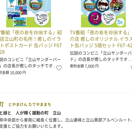
V番組「夜の巷を徘徊する」紹
TV番組「夜の巷を徘徊する
店立山町の名所！癒しのイラ
介店 癒しのオリジナル イラ
トポストカード 缶バッジ F6T
ト缶バッジ 5個セット F6T-42
28
伝説のコンビニ「立山サンダーバ
ド」の店長が癒しのタッチでオ…
説のコンビニ「立山サンダーバー
」の店長が癒しのタッチでオ…
7,000
寄附金額
円
10,000
附金額
円
町
とやまけん たてやままち
と緑と 人が輝く躍動の町 立山
県中央部から東南に細長く位置し、立山連峰と立山黒部アルペンルート
支援とご協力をお願いいたします。