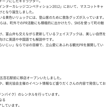
チーフにしたキャラクター。
ンターカレッジコンペティション2012」において、マスコットキャ
けとなり誕生しました。
いる黄色いリュックには、登山客のために救急グッズが入っています。
からは、町外でのPR活動にも積極的に出かけたり、SNSを使って町の魅
け、富山弁も交えながら更新しているフェイスブックは、美しい自然を
向けに英語や中国語でも解説中です。
らいじぃ」ならではの目線で、立山愛にあふれる観光PRを展開してい
。
を五百石駅前に移店オープンいたしました。
や、観光協会主催のイベント情報など盛りだくさんの内容で発信してお
ンテンバイク）のレンタルを行っています。
なる
アしています。