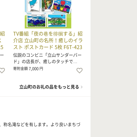
」紹
TV番組「夜の巷を徘徊する」紹
ス
介店 立山町の名所！癒しのイラ
5
スト ポストカード 5枚 F6T-423
ー
伝説のコンビニ「立山サンダーバー
ド」の店長が、癒しのタッチで…
7,000
寄附金額
円
立山町のお礼の品をもっと見る
、称名滝などを有します。より良いまちづ