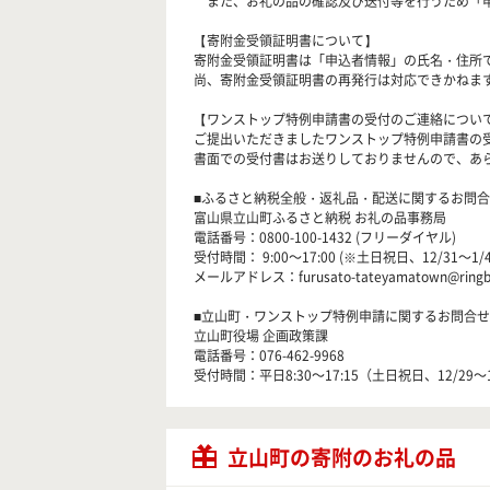
また、お礼の品の確認及び送付等を行うため「申
【寄附金受領証明書について】
寄附金受領証明書は「申込者情報」の氏名・住所
尚、寄附金受領証明書の再発行は対応できかねま
【ワンストップ特例申請書の受付のご連絡につい
ご提出いただきましたワンストップ特例申請書の
書面での受付書はお送りしておりませんので、あ
■ふるさと納税全般・返礼品・配送に関するお問
富山県立山町ふるさと納税 お礼の品事務局
電話番号：0800-100-1432 (フリーダイヤル)
受付時間： 9:00～17:00 (※土日祝日、12/31～1/
メールアドレス：furusato-tateyamatown@ringbel
■立山町・ワンストップ特例申請に関するお問合せ
立山町役場 企画政策課
電話番号：076-462-9968
受付時間：平日8:30～17:15（土日祝日、12/29～
立山町の寄附のお礼の品