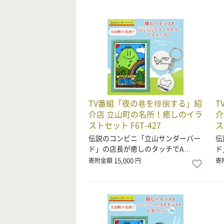
TV番組「夜の巷を徘徊する」紹
T
介店 立山町の名所！癒しのイラ
介
ストセット F6T-427
ス
伝説のコンビニ「立山サンダーバー
伝
ド」の店長が癒しのタッチでA…
ド
15,000
寄附金額
円
寄