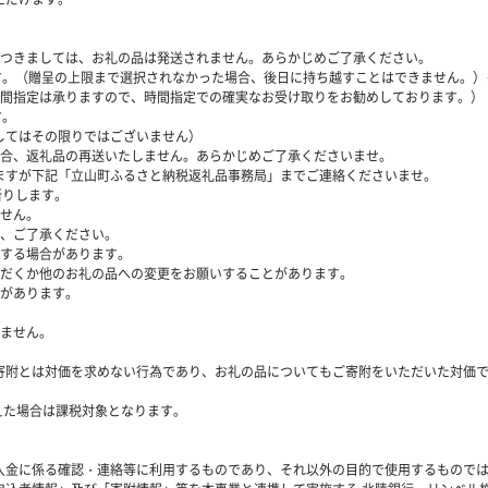
につきましては、お礼の品は発送されません。あらかじめご了承ください。
ます。（贈呈の上限まで選択されなかった場合、後日に持ち越すことはできません。
時間指定は承りますので、時間指定での確実なお受け取りをお勧めしております。）
す。
してはその限りではございません）
場合、返礼品の再送いたしません。あらかじめご了承くださいませ。
ますが下記「立山町ふるさと納税返礼品事務局」までご連絡くださいませ。
断りします。
ません。
で、ご了承ください。
生する場合があります。
ただくか他のお礼の品への変更をお願いすることがあります。
合があります。
れません。
寄附とは対価を求めない行為であり、お礼の品についてもご寄附をいただいた対価
超えた場合は課税対象となります。
入金に係る確認・連絡等に利用するものであり、それ以外の目的で使用するもので