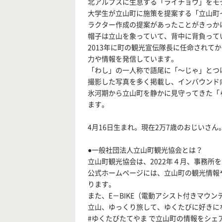
北アルプスに生息する「ライチョウ」をモ
大学生が立山町に施策を提案する「立山町イ
ラクター作成の提案があったことがきっか
帽子は立山を象っていて、背中に背負って
2013年に町の観光宣伝隊長に任命されて
力や情報を発信しています。
「わし」の一人称で語尾に「～じゃ」とつ
撮影した写真を多く掲載し、インバウンド
氷河期から立山町を静かに見守ってきた「
ます。
4月16日生まれ。現在2万7歳のおじいさん
●一般社団法人立山町観光協会とは？
立山町観光協会は、2022年４月、事務所
公式ホームページには、立山町の観光情報
ります。
また、E－BIKE（電動アシスト付きマウ
立山、ゆっくり旅して、ゆくたびに好きに
#ゆくたびたてやま で立山町の情報をシェ