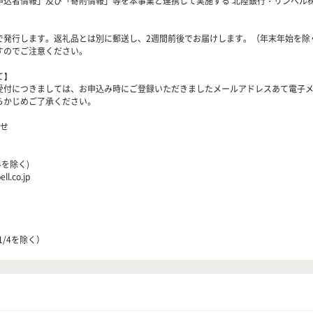
込者情報」及び「寄附情報」等を本事業と連携して実施する 北陸銀行・リンベル
で発行します。返礼品とは別に郵送し、2週間前後でお届けします。（年末年始を除
すのでご注意ください。
て】
受付につきましては、お申込み時にご登録いただきましたメールアドレスあて電子
らかじめご了承ください。
合せ
4を除く)
l.co.jp
1/4を除く）