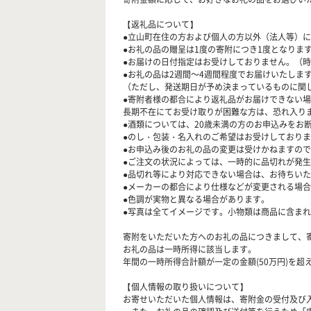
【返礼品について】
●立山町在住の方および個人の方以外（法人等）
●お礼の品の贈呈は1度の寄附につき1度となり
●お届けの日付指定はお受けしておりません。（
●お礼の品は2週間～4週間程度でお届けいたしま
（ただし、発送期日が予め決まっているものに関
●寄附者様の都合により返礼品がお届けできない
長期不在にてお受け取りが困難な方は、恐れ入り
●酒類については、20歳未満の方のお申込みをお
●のし・包装・名入れのご希望はお受けしており
●お申込み後のお礼の品の変更は受けかねますの
●ご注文の状況によっては、一時的に品切れが発
●品切れ等により対応できない場合は、お待ちい
●メーカーの都合により仕様などが変更される場
●色調が実物と異なる場合があります。
●写真は全てイメージです。小物類は商品に含ま
寄附をいただいた方へのお礼の品につきまして、
お礼の品は一時所得に該当します。
年間の一時所得合計額が一定の金額(50万円)を
【個人情報の取り扱いについて】
お寄せいただいた個人情報は、寄附金の受付及び