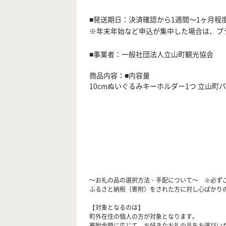
■発送期日：決済確認から1週間～1ヶ月程
※年末年始など申込が集中した場合は、プ
■事業者：一般社団法人立山町観光協会
商品内容：■内容量
10cmぬいぐるみキーホルダー1つ 立山町パ
～お礼の品の選択方法・手配について～ ※必ず
ふるさと納税（寄附）をされた方に対し心ばかり
【対象となるのは】
町外在住の個人の方が対象となります。
寄附金額に応じて、お好きなお礼の品をお選びい