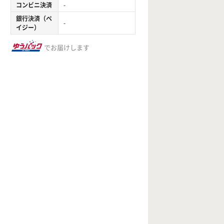
コンビニ決済
-
銀行決済（ペ
-
イジー）
でお届けします