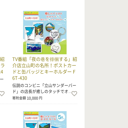
」紹
TV番組「夜の巷を徘徊する」紹
イラ
介店立山町の名所！ポストカー
4
ドと缶バッジとキーホルダー F
6T-430
ー
伝説のコンビニ「立山サンダーバー
ド」の店長が癒しのタッチでオ…
10,000
寄附金額
円