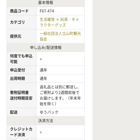
基本情報
商品コード
F6T-474
生活雑貨
玩具・キャ
>
カテゴリ
ラクターグッズ
一般社団法人立山町観光
提供元
協会
申し込み/配送情報
何度でも申込
○
可能
申込受付
通年
出荷時期
通年
返礼品とは別に郵送し、
寄附証明書
ご寄附より2週間前後で
送付時期目安
お届けします。（年末年
始を除く）
配送
ゆうパック
決済方法
クレジットカ
○
ード決済