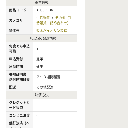
基本情報
商品コード
AD80VC04
生活雑貨
その他（生
>
カテゴリ
活雑貨・詰め合わせ）
提供元
鈴木バイオリン製造
申し込み/配送情報
何度でも申込
○
可能
申込受付
通年
出荷時期
通年
寄附証明書
２～３週間程度
送付時期目安
配送
その他配達
決済方法
クレジットカ
○
ード決済
コンビニ決済
-
銀行決済（ペ
-