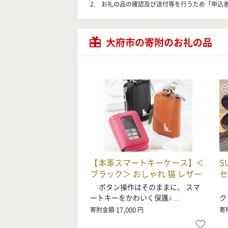
2. お礼の品の確認及び送付等を行うため「申込
大府市の寄附のお礼の品
【本革スマートキーケース】＜
S
ブラック＞ おしゃれ 猫 レザー
セ
ボタン操作はそのままに、 スマ
N
ートキーをかわいく保護♪ …
ク
17,000
寄附金額
円
寄