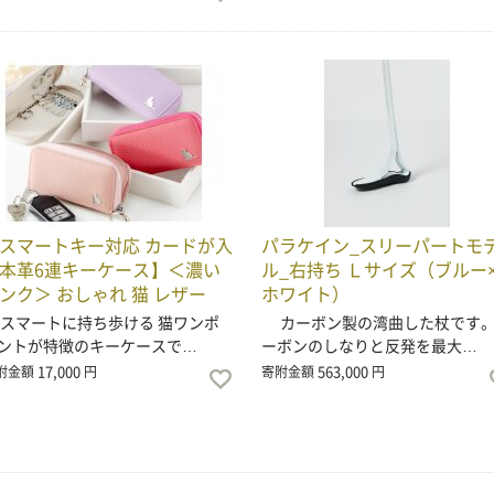
スマートキー対応 カードが入
パラケイン_スリーパートモ
本革6連キーケース】＜濃い
ル_右持ち Ｌサイズ（ブルー
ンク＞ おしゃれ 猫 レザー
ホワイト）
マートに持ち歩ける 猫ワンポ
カーボン製の湾曲した杖です
ントが特徴のキーケースで…
ーボンのしなりと反発を最大…
17,000
563,000
附金額
円
寄附金額
円