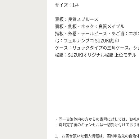
サイズ：1/4
表板：良質スプルース
裏板・側板・ネック：良質メイプル
指板・糸巻・テールピース・あご当：エボ
弓：フェルナンブコ SUZUKI刻印
ケース：リュックタイプの三角ケース。ショ
松脂：SUZUKIオリジナル松脂 上位モデル
・同一自治体内の方からの寄附に対しては、お礼
・寄附完了後のキャンセルは一切受け付けており
1. お寄せ頂いた個人情報は、寄附申込先の自