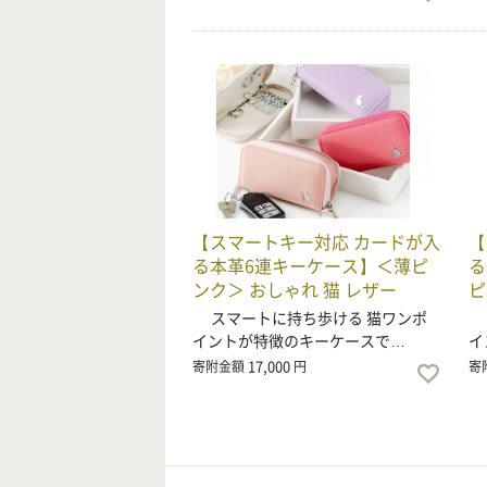
【スマートキー対応 カードが入
【
る本革6連キーケース】＜薄ピ
る
ンク＞ おしゃれ 猫 レザー
ピ
スマートに持ち歩ける 猫ワンポ
ス
イントが特徴のキーケースで…
イ
17,000
寄附金額
円
寄