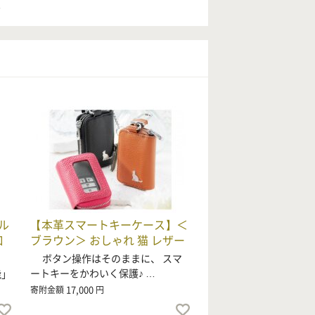
。
ル
【本革スマートキーケース】＜
口
ブラウン＞ おしゃれ 猫 レザー
ボタン操作はそのままに、 スマ
ートキーをかわいく保護♪ …
能」
17,000
寄附金額
円