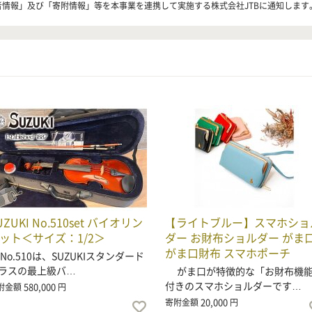
者情報」及び「寄附情報」等を本事業を連携して実施する株式会社JTBに通知します
UZUKI No.510set バイオリン
【ライトブルー】スマホショ
ット＜サイズ：1/2＞
ダー お財布ショルダー がま
がま口財布 スマホポーチ
o.510は、SUZUKIスタンダード
ラスの最上級バ…
がま口が特徴的な「お財布機
付きのスマホショルダーです…
580,000
附金額
円
20,000
寄附金額
円