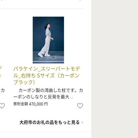
デ
パラケイン_スリーパートモデ
×
ル_右持ち Sサイズ（カーボン
ブラック）
。カ
カーボン製の湾曲した杖です。カ
ーボンのしなりと反発を最大…
470,000
寄附金額
円
大府市のお礼の品をもっと見る