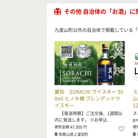
その他 自治体の「お酒」に
九度山町以外の自治体で掲載している「
翼知 SORACHI ウイスキー 50
ス
0ml ヒノキ樽 ブレンデッドウ
山
イスキー
1
【発送時期】ご注文後、1週間以
ス
内に発送します。 ※お申込…
pr
47,000
寄附金額
円
寄
和歌山県上富田町