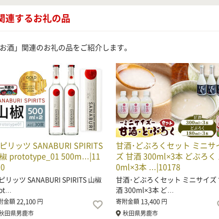
関連するお礼の品
お酒」関連のお礼の品をご紹介します。
ピリッツ SANABURI SPIRITS
甘酒･どぶろくセット ミニサ
椒 prototype_01 500m…|11
ズ 甘酒 300ml×3本 どぶろく 
20
0ml×3本 …|10178
ピリッツ SANABURI SPIRITS 山椒
甘酒･どぶろくセット ミニサイズ 
ot…
酒 300ml×3本 ど…
22,100
13,400
附金額
円
寄附金額
円
秋田県男鹿市
秋田県男鹿市