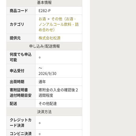
基本情報
商品コード
E282-P
お酒
その他（お酒・
>
カテゴリ
ノンアルコール飲料・詰
め合わせ）
提供元
株式会社松源
申し込み/配送情報
何度でも申込
○
可能
～
申込受付
2026/9/30
出荷時期
通年
寄附証明書
寄附金の入金の確認後２
送付時期目安
週間程度
配送
その他配達
決済方法
クレジットカ
○
ード決済
コンビニ決済
○