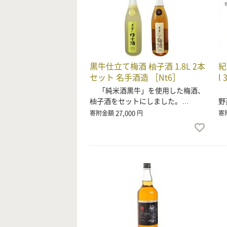
黒牛仕立て梅酒 柚子酒 1.8L 2本
紀
セット 名手酒造 ［Nt6］
l
「純米酒黒牛」を使用した梅酒、
2
柚子酒をセットにしました。…
野
27,000
寄附金額
円
寄