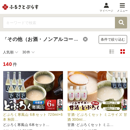
マイページ
メニュー
マイメニュー
マイページ
その他（お酒・ノンアルコール飲料・詰め合わせ）
「
」
条件で絞り込む
お気に入り
閲覧履歴
人気順
30件
メニュー
140
件
お礼の品から探す
お礼の品をカテゴリや金額で絞り込み
自治体から探す
ランキング
どぶろく寒風山 6本セット 720ml×6
甘酒･どぶろくセット ミニサイズ 甘
本 秋田…
酒 300ml…
どぶろく寒風山 6本セット…
甘酒･どぶろくセット ミニ…
特集・おすすめ