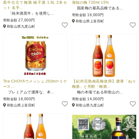
黒牛仕立て梅酒 柚子酒 1.8L 2本セ
海知の梅 720ml 15%
ット 名手…
国産梅の最高品種である…
「純米酒黒牛」を使用し…
16,000円
寄附金額
27,000円
寄附金額
和歌山県上富田町
和歌山県九度山町
The CHOYAウメッシュ 250ml×１ケ
【紀州完熟南高梅使用】濃厚「ねり
ース…
梅酒」と芳醇「梅酒…
プレミアムで濃厚な、本…
梅の本場である和歌山の…
16,000円
14,000円
寄附金額
寄附金額
和歌山県上富田町
和歌山県九度山町