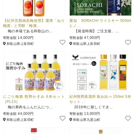
【紀州完熟南高梅使用】濃厚「ねり
翼知 SORACHI ウイスキー 500ml
梅酒」と芳醇「梅酒…
ヒノ…
梅の本場である和歌山の…
【発送時期】ご注文後、…
14,000円
47,000円
寄附金額
寄附金額
和歌山県上富田町
和歌山県上富田町
にごり梅酒 熊野かすみ 6本セット
紀州熊野蒸溜所 飲み比べ 150ml 3本
［PL10］
セット …
梅の果肉をふんだんにつ…
2019年に新しくでき…
44,000円
13,000円
寄附金額
寄附金額
和歌山県上富田町
和歌山県九度山町