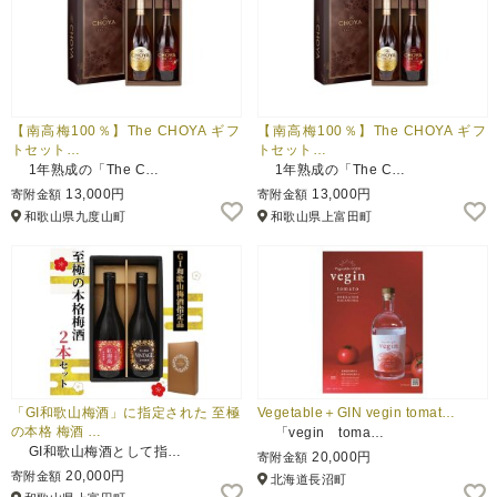
【南高梅100％】The CHOYA ギフ
【南高梅100％】The CHOYA ギフ
トセット…
トセット…
1年熟成の「The C…
1年熟成の「The C…
13,000円
13,000円
寄附金額
寄附金額
和歌山県九度山町
和歌山県上富田町
「GI和歌山梅酒」に指定された 至極
Vegetable＋GIN vegin tomat…
の本格 梅酒 …
「vegin toma…
GI和歌山梅酒として指…
20,000円
寄附金額
20,000円
寄附金額
北海道長沼町