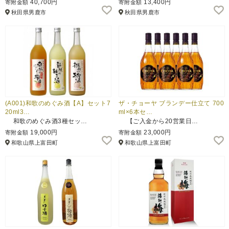
40,700円
13,400円
寄附金額
寄附金額
秋田県男鹿市
秋田県男鹿市
ふるさと納税とは
控除額シミュレータ
Q&A
(A001)和歌のめぐみ酒【A】セット7
ザ・チョーヤ ブランデー仕立て 700
20ml3…
ml×6本セ…
和歌のめぐみ酒3種セッ…
【ご入金から20営業日…
19,000円
23,000円
寄附金額
寄附金額
和歌山県上富田町
和歌山県上富田町