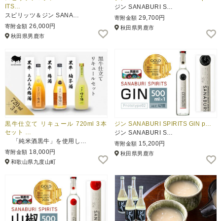
ITS…
ジン SANABURI S…
スピリッツ＆ジン SANA…
29,700円
寄附金額
26,000円
寄附金額
秋田県男鹿市
秋田県男鹿市
黒牛仕立て リキュール 720ml 3本
ジン SANABURI SPIRITS GIN p…
セット …
ジン SANABURI S…
「純米酒黒牛」を使用し…
15,200円
寄附金額
18,000円
寄附金額
秋田県男鹿市
和歌山県九度山町