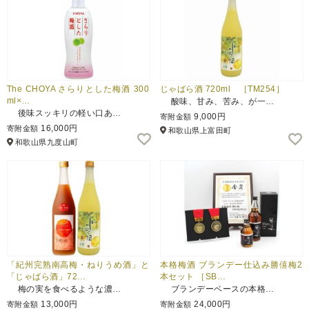
The CHOYA さらりとした梅酒 300
じゃばら酒 720ml ［TM254］
ml×…
酸味、甘み、苦み、が一…
後味スッキリの軽い口あ…
9,000円
寄附金額
16,000円
寄附金額
和歌山県上富田町
和歌山県九度山町
「紀州完熟南高梅・ねりうめ酒」と
本格梅酒 ブランデー仕込み勝僖梅2
「じゃばら酒」72…
本セット ［SB…
梅の実を食べるような濃…
ブランデーベースの本格…
13,000円
24,000円
寄附金額
寄附金額