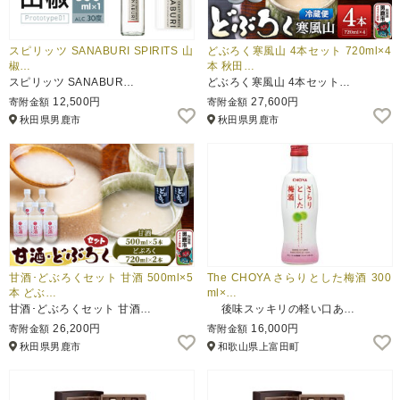
スピリッツ SANABURI SPIRITS 山
どぶろく寒風山 4本セット 720ml×4
椒…
本 秋田…
スピリッツ SANABUR…
どぶろく寒風山 4本セット…
12,500円
27,600円
寄附金額
寄附金額
秋田県男鹿市
秋田県男鹿市
甘酒･どぶろくセット 甘酒 500ml×5
The CHOYA さらりとした梅酒 300
本 どぶ…
ml×…
甘酒･どぶろくセット 甘酒…
後味スッキリの軽い口あ…
26,200円
16,000円
寄附金額
寄附金額
秋田県男鹿市
和歌山県上富田町