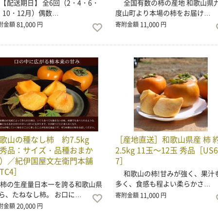
配送期日】 全6回（2・4・6・
全国有数の柿の産地 和歌山県
・10・12月）偶数…
度山町より本場の柿をお届け…
81,000
11,000
附金額
円
寄附金額
円
歌山の種なし柿 約7.5kg
［産地直送］和歌山県産 柿 
秀品：サイズ・品種おまか
2.5kg 11玉～12玉 秀品［US6
）／紀伊国屋文左衛門本舗
7］
TC4］
和歌山の柿!甘みが強く、果汁
多く、食感も程よい柔らかさ…
の生産量日本一を誇る和歌山県
ら、たねなし柿。 お口に…
11,000
寄附金額
円
20,000
附金額
円