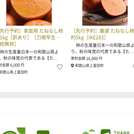
先行予約］家庭用 たねなし柿
［先行予約］厳選 たねなし
1kg［訳あり］［刀根早生・
約5kg［IKE283］
核無柿］
柿の生産量日本一の和歌山県
り、秋の味覚の代表である【た…
の生産量日本一の和歌山県よ
、秋の味覚の代表である【た…
16,000
寄附金額
円
6,000
附金額
円
和歌山県上富田町
和歌山県上富田町