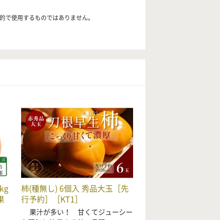
目的で使用するものではありません。
。
kg
柿(種無し) 6個入 秀品大玉［先
果
行予約］［KT1］
果汁が多い！ 甘くてジューシー