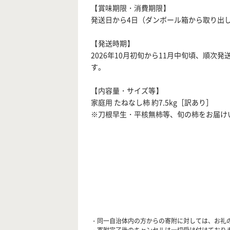
【賞味期限・消費期限】
発送日から4日（ダンボール箱から取り出
【発送時期】
2026年10月初旬から11月中旬頃、順
す。
【内容量・サイズ等】
家庭用 たねなし柿 約7.5kg［訳あり］
※刀根早生・平核無柿等、旬の柿をお届け
・同一自治体内の方からの寄附に対しては、お礼