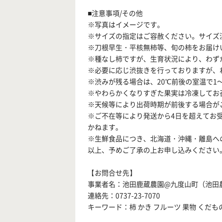
■注意事項/その他
※写真はイメージです。
※サイズの指定はご容赦ください。サイズ
※刀根早生・平核無柿等、旬の柿をお届け
※種なし柿ですが、生育状況により、わず
※必要に応じ渋抜きを行っておりますが、
※渋みが残る場合は、20℃前後の室温で1
※やわらかくなりすぎた果実は冷凍してお
※天候等により出荷時期が前後する場合が
※ご不在等により発送から4日を超えてお
かねます。
※生鮮食品につき、北海道・沖縄・離島へ
以上、予めご了承の上お申し込みください
【お問合せ先】
事業者名：池田鹿蔵農園@九度山町（池田
連絡先：0737-23-7070
キーワード：柿 かき フルーツ 果物 くだもの