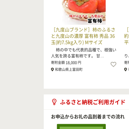
［九度山ブランド］柿のふるさ
［
と九度山の濃厚 富有柿 秀品 36
約
玉(約7.5kg入り) Mサイズ
平
柿の中でも代表的品種で、根強い
柿
人気を誇る富有柿です。 甘…
り
18,000
寄附金額
円
寄
和歌山県上富田町
ふるさと納税ご利用ガイド
お申込からお礼の品到着までの流れ