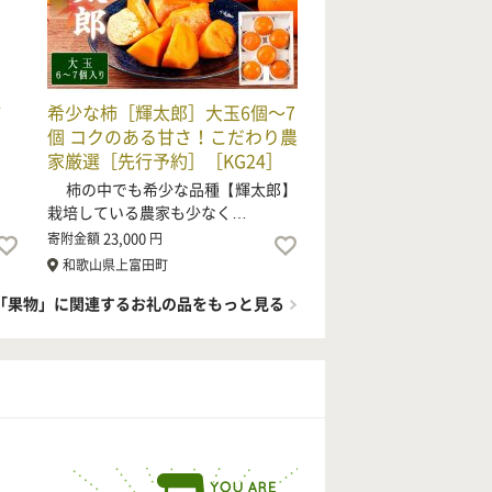
柿
希少な柿［輝太郎］大玉6個～7
個 コクのある甘さ！こだわり農
家厳選［先行予約］［KG24］
よ
柿の中でも希少な品種【輝太郎】
栽培している農家も少なく…
23,000
寄附金額
円
和歌山県上富田町
「果物」に関連するお礼の品をもっと見る