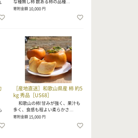
な種無し柿 数ある柿の品種…
九
10,000
寄附金額
円
約
［産地直送］和歌山県産 柿 約5
kg 秀品［US68］
和歌山の柿!甘みが強く、果汁も
多く、食感も程よい柔らかさ…
も
15,000
寄附金額
円