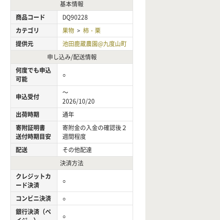
基本情報
商品コード
DQ90228
カテゴリ
果物
柿・栗
>
提供元
池田鹿蔵農園@九度山町
申し込み/配送情報
何度でも申込
○
可能
～
申込受付
2026/10/20
出荷時期
通年
寄附証明書
寄附金の入金の確認後２
送付時期目安
週間程度
配送
その他配達
決済方法
クレジットカ
○
ード決済
コンビニ決済
○
銀行決済（ペ
○