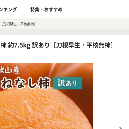
ンキング
特集・おすすめ
あり［刀根早生・平核無柿］
 約7.5kg 訳あり［刀根早生・平核無柿］
円