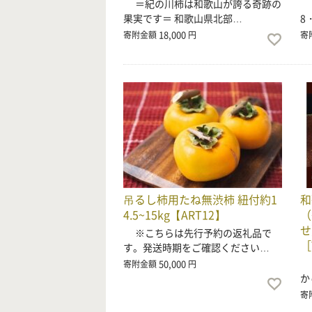
＝紀の川柿は和歌山が誇る奇跡の
【
果実です＝ 和歌山県北部…
8
18,000
寄附金額
円
寄
吊るし柿用たね無渋柿 紐付約1
和
4.5~15kg【ART12】
（
せ
※こちらは先行予約の返礼品で
［
す。発送時期をご確認ください…
柿
50,000
寄附金額
円
か
寄