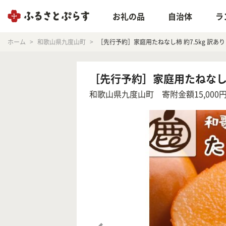
お礼の品
自治体
ラ
ホーム
和歌山県九度山町
［先行予約］家庭用たねなし柿 約7.5kg 訳
［先行予約］家庭用たねなし柿
和歌山県九度山町
寄附金額15,000