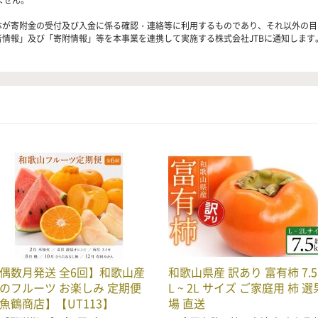
ません。
治体が寄附金の受付及び入金に係る確認・連絡等に利用するものであり、それ以外の
者情報」及び「寄附情報」等を本事業を連携して実施する株式会社JTBに通知します
偶数月発送 全6回】和歌山産
和歌山県産 訳あり 富有柿 7.5
のフルーツ お楽しみ 定期便
L ~ 2L サイズ ご家庭用 柿 選
魚鶴商店】【UT113】
場 直送