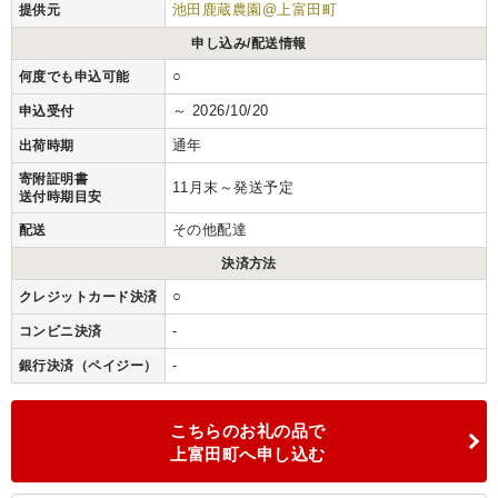
池田鹿蔵農園@上富田町
提供元
申し込み/配送情報
○
何度でも申込可能
～ 2026/10/20
申込受付
通年
出荷時期
寄附証明書
11月末～発送予定
送付時期目安
その他配達
配送
決済方法
○
クレジットカード決済
-
コンビニ決済
-
銀行決済（ペイジー）
こちらのお礼の品で
上富田町へ申し込む