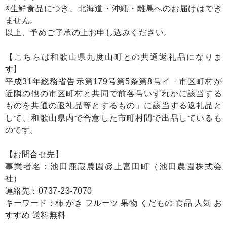
※生鮮食品につき、北海道・沖縄・離島へのお届けはでき
ません。
以上、予めご了承の上お申し込みください。
【こちらは和歌山県九度山町との共通返礼品になりま
す】
平成31年総務省告示第179号第5条第8号イ「市区町村が
近隣の他の市区町村と共同で前各号いずれかに該当する
ものを共通の返礼品等とするもの」に該当する返礼品と
して、和歌山県内で合意した市町村間で出品しているも
のです。
【お問合せ先】
事業者名：池田鹿蔵農園@上富田町（池田農園株式会
社）
連絡先：0737-23-7070
キーワード：柿 かき フルーツ 果物 くだもの 食品 人気 お
すすめ 送料無料