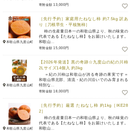
13,000円
寄附金額
［先行予約］家庭用たねなし柿 約7.5kg 訳あ
り［刀根早生・平核無柿］
柿の生産量日本一の和歌山県より、秋の味覚の
代表である【たねなし柿】をお届けいたします。
和歌山…
和歌山県九度山町
15,000円
寄附金額
【2026年発送】黒の奇跡☆九度山の紀の川柿
2Lサイズ14個入 約3kg
＝紀の川柿は和歌山が誇る奇跡の果実です＝
和歌山県北部、清流・紀の川沿いでのみ育まれる
特別な…
和歌山県九度山町
18,000円
寄附金額
［先行予約］厳選 たねなし柿 約1kg［IKE28
2］
柿の生産量日本一の和歌山県より、秋の味覚の
代表である【たねなし柿】をお届けいたします。
和歌山…
和歌山県九度山町