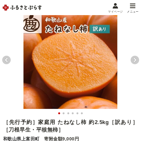
マイページ
メニュー
マイメニュー
マイページ
お気に入り
閲覧履歴
メニュー
お礼の品から探す
お礼の品をカテゴリや金額で絞り込み
自治体から探す
ランキング
［先行予約］家庭用 たねなし柿 約2.5kg［訳あり］
［刀根早生・平核無柿］
特集・おすすめ
和歌山県上富田町
寄附金額9,000円