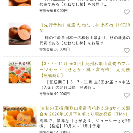
代表である【たねなし柿】をお届け…
6,000円
寄附金額
［先行予約］厳選 たねなし柿 約5kg［IKE28
3］
柿の生産量日本一の和歌山県より、秋の味覚の
代表である【たねなし柿】をお届け…
16,000円
寄附金額
【3・7・11月 全3回】紀州和歌山産旬のフル
ーツセット（せとか・桃・富有柿） 定期便
【魚鶴商店】
【配送期日】3・7・11月 全3回お届け ※申込
（入金）の翌月以降、発送時…
49,000円
寄附金額
[甘柿の王様]和歌山産富有柿約3.5kgサイズ混
合★ 2026年10月下旬頃より順次発送［TM4］
肉厚で、濃厚な甘さがあり、ジューシーさが特
徴。【発送】10月末～11月末予定 …
14,000円
寄附金額