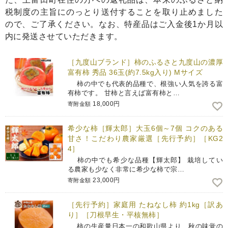
税制度の主旨にのっとり送付することを取り止めました
ので、ご了承ください。なお、特産品はご入金後1か月以
内に発送させていただきます。
［九度山ブランド］柿のふるさと九度山の濃厚
富有柿 秀品 36玉(約7.5kg入り) Mサイズ
柿の中でも代表的品種で、根強い人気を誇る富
有柿です。 甘柿と言えば富有柿と…
18,000円
寄附金額
希少な柿［輝太郎］大玉6個～7個 コクのある
甘さ！こだわり農家厳選［先行予約］［KG2
4］
柿の中でも希少な品種【輝太郎】 栽培してい
る農家も少なく非常に希少な柿で宗…
23,000円
寄附金額
［先行予約］家庭用 たねなし柿 約1kg［訳あ
り］［刀根早生・平核無柿］
柿の生産量日本一の和歌山県より、秋の味覚の