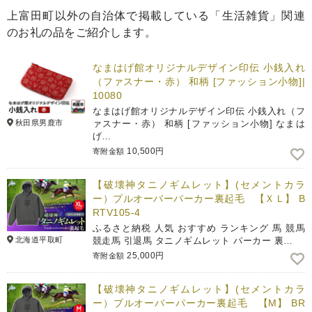
上富田町以外の自治体で掲載している「生活雑貨」関連
のお礼の品をご紹介します。
なまはげ館オリジナルデザイン印伝 小銭入れ
（ファスナー・赤） 和柄 [ファッション小物]|
10080
なまはげ館オリジナルデザイン印伝 小銭入れ（フ
秋田県男鹿市
ァスナー・赤） 和柄 [ファッション小物] なまは
げ…
10,500円
寄附金額
【破壊神タニノギムレット】(セメントカラ
ー）プルオーバーパーカー裏起毛 【ＸＬ】 B
RTV105-4
ふるさと納税 人気 おすすめ ランキング 馬 競馬
北海道平取町
競走馬 引退馬 タニノギムレット パーカー 裏…
25,000円
寄附金額
【破壊神タニノギムレット】(セメントカラ
ー）プルオーバーパーカー裏起毛 【М】 BR