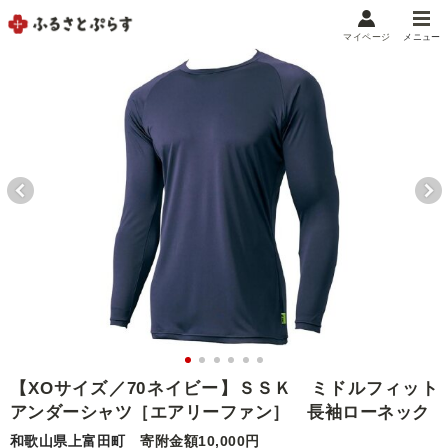
マイページ
メニュー
マイメニュー
マイページ
お気に入り
閲覧履歴
メニュー
お礼の品から探す
お礼の品をカテゴリや金額で絞り込み
自治体から探す
ランキング
【XOサイズ／70ネイビー】ＳＳＫ ミドルフィット
アンダーシャツ［エアリーファン］ 長袖ローネック
特集・おすすめ
和歌山県上富田町
寄附金額10,000円