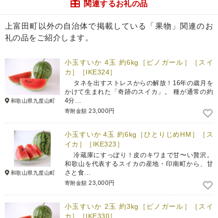
関連するお礼の品
上富田町以外の自治体で掲載している「果物」関連のお
礼の品をご紹介します。
小玉すいか 4玉 約6kg［ピノガール］［スイ
カ］［IKE324］
タネを出すストレスからの解放！16年の歳月を
かけて生まれた「奇跡のスイカ」。 種が通常の約
4分…
和歌山県九度山町
23,000円
寄附金額
小玉すいか 4玉 約6kg［ひとりじめHM］［ス
イカ］［IKE323］
冷蔵庫にすっぽり！皮のキワまで甘〜い贅沢。
和歌山を代表するスイカの産地・印南町から、甘
さと食…
和歌山県九度山町
23,000円
寄附金額
小玉すいか 2玉 約3kg［ピノガール］［スイ
カ］［IKE330］