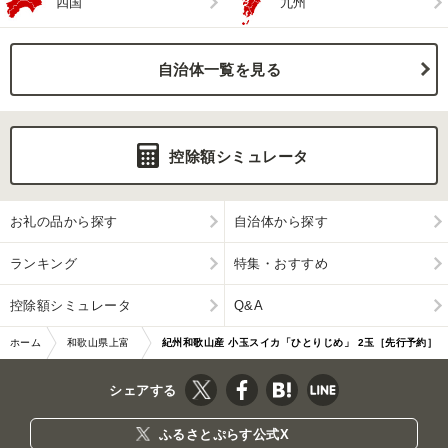
四国
九州
自治体一覧を見る
控除額シミュレータ
お礼の品から探す
自治体から探す
ランキング
特集・おすすめ
控除額シミュレータ
Q&A
ホーム
和歌山県上富
紀州和歌山産 小玉スイカ「ひとりじめ」 2玉［先行予約］
田町
［UT86］
シェアする
ふるさとぷらす公式X