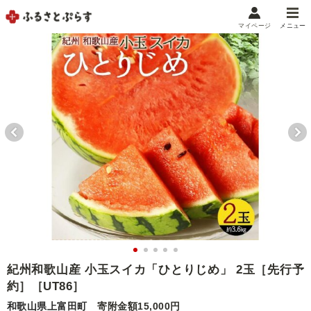
マイページ
メニュー
マイメニュー
マイページ
お気に入り
閲覧履歴
メニュー
お礼の品から探す
お礼の品をカテゴリや金額で絞り込み
自治体から探す
ランキング
紀州和歌山産 小玉スイカ「ひとりじめ」 2玉［先行予
約］［UT86］
特集・おすすめ
和歌山県上富田町
寄附金額15,000円