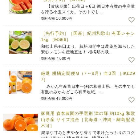
【賞味期限】出荷日＋6日 西日本有数の生産量
を誇る小玉スイカ。その中でも…
10,000円
寄附金額
［先行予約］［国産］紀州和歌山 有田レモン
1kg ［MS66］
和歌山県有田より、栽培期間中は農薬を減らした
安心レモンを産地直送！ 柑橘類の栽…
7,000円
寄附金額
厳選 柑橘定期便M（7～9月）全3回 ［IKE29
7］
みかん生産量日本一(※)の和歌山県、その中でも
有数のみかんどころ有田地域。…
49,000円
寄附金額
家庭用 森本農園の手選別 津の輝 約10kg 和歌
山県産 サイズ混合［北海道・沖縄・離島配送
不可］
濃厚な甘みと爽やかな香りで果汁たっぷりのコク