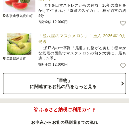
タネを出すストレスからの解放！16年の歳月を
かけて生まれた「奇跡のスイカ」。 種が通常の約
4分…
和歌山県九度山町
12,000円
寄附金額
「熊八屋のマスクメロン」１玉入 2026年10月
発送
瀬戸内の十字路「尾道」に繋がる美しく穏やか
な気候の因島でマスクメロンの旬を大切に、最も
適した季…
広島県尾道市
12,000円
寄附金額
「果物」
に関連するお礼の品をもっと見る
ふるさと納税ご利用ガイド
お申込からお礼の品到着までの流れ