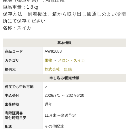
産地（都道府県）：和歌山県
単品重量：1.8kg
保存方法：到着後は、箱から取り出し風通しのよい冷暗
所にて保存ください。
名称：スイカ
基本情報
AW91088
商品コード
果物
メロン・スイカ
カテゴリ
>
株式会社 魚鶴
提供元
申し込み/配送情報
○
何度でも申込可能
2026/7/1 ～ 2027/6/20
申込受付
通年
出荷時期
寄附証明書
11月末～発送予定
送付時期目安
その他配達
配送