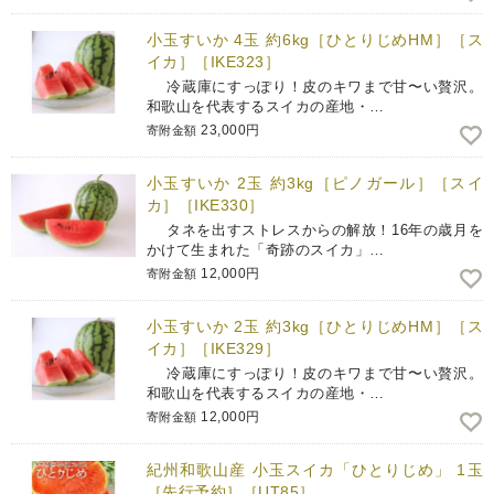
小玉すいか 4玉 約6kg［ひとりじめHM］［ス
イカ］［IKE323］
冷蔵庫にすっぽり！皮のキワまで甘〜い贅沢。
和歌山を代表するスイカの産地・…
23,000円
寄附金額
小玉すいか 2玉 約3kg［ピノガール］［スイ
カ］［IKE330］
タネを出すストレスからの解放！16年の歳月を
かけて生まれた「奇跡のスイカ」…
12,000円
寄附金額
小玉すいか 2玉 約3kg［ひとりじめHM］［ス
イカ］［IKE329］
冷蔵庫にすっぽり！皮のキワまで甘〜い贅沢。
和歌山を代表するスイカの産地・…
12,000円
寄附金額
紀州和歌山産 小玉スイカ「ひとりじめ」 1玉
［先行予約］［UT85］