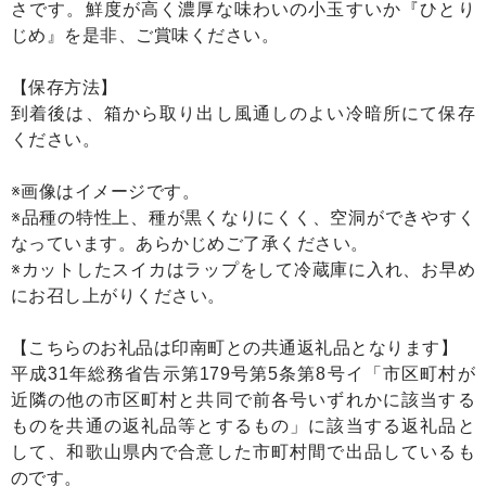
さです。鮮度が高く濃厚な味わいの小玉すいか『ひとり
じめ』を是非、ご賞味ください。
【保存方法】
到着後は、箱から取り出し風通しのよい冷暗所にて保存
ください。
※画像はイメージです。
※品種の特性上、種が黒くなりにくく、空洞ができやすく
なっています。あらかじめご了承ください。
※カットしたスイカはラップをして冷蔵庫に入れ、お早め
にお召し上がりください。
【こちらのお礼品は印南町との共通返礼品となります】
平成31年総務省告示第179号第5条第8号イ「市区町村が
近隣の他の市区町村と共同で前各号いずれかに該当する
ものを共通の返礼品等とするもの」に該当する返礼品と
して、和歌山県内で合意した市町村間で出品しているも
のです。