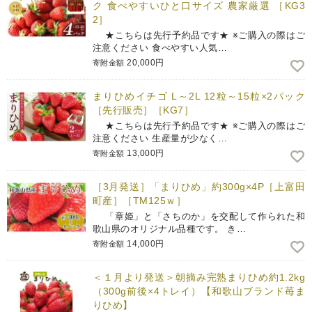
ク 食べやすいひと口サイズ 農家厳選 ［KG3
2］
★こちらは先行予約品です★ ※ご購入の際はご
注意ください 食べやすい人気…
20,000円
寄附金額
まりひめイチゴ L～2L 12粒～15粒×2パック
［先行販売］［KG7］
★こちらは先行予約品です★ ※ご購入の際はご
注意ください 生産量が少なく…
13,000円
寄附金額
［3月発送］「まりひめ」約300g×4P［上富田
町産］［TM125ｗ］
「章姫」と「さちのか」を交配して作られた和
歌山県のオリジナル品種です。 き…
14,000円
寄附金額
＜１月より発送＞朝摘み完熟まりひめ約1.2kg
（300g前後×4トレイ）【和歌山ブランド苺ま
りひめ】