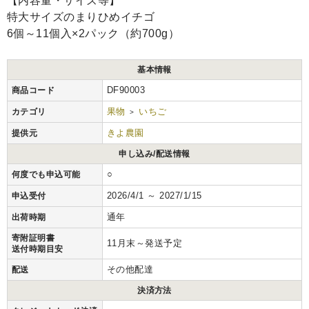
【内容量・サイズ等】
特大サイズのまりひめイチゴ
6個～11個入×2パック（約700g）
基本情報
DF90003
商品コード
果物
いちご
カテゴリ
>
きよ農園
提供元
申し込み/配送情報
○
何度でも申込可能
2026/4/1 ～ 2027/1/15
申込受付
通年
出荷時期
寄附証明書
11月末～発送予定
送付時期目安
その他配達
配送
決済方法