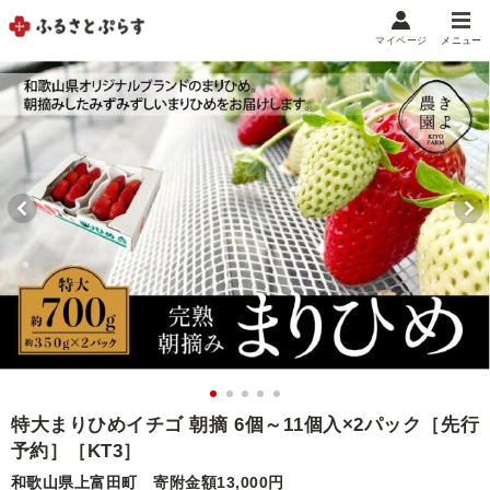
マイページ
メニュー
マイメニュー
マイページ
お気に入り
閲覧履歴
メニュー
お礼の品から探す
お礼の品をカテゴリや金額で絞り込み
自治体から探す
ランキング
特大まりひめイチゴ 朝摘 6個～11個入×2パック［先行
予約］［KT3］
特集・おすすめ
和歌山県上富田町
寄附金額13,000円