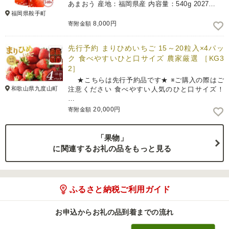
あまおう 産地：福岡県産 内容量：540g 2027…
福岡県鞍手町
8,000円
寄附金額
先行予約 まりひめいちご 15～20粒入×4パッ
ク 食べやすいひと口サイズ 農家厳選 ［KG3
2］
★こちらは先行予約品です★ ※ご購入の際はご
和歌山県九度山町
注意ください 食べやすい人気のひと口サイズ！
…
20,000円
寄附金額
「果物」
に関連するお礼の品をもっと見る
ふるさと納税ご利用ガイド
お申込からお礼の品到着までの流れ