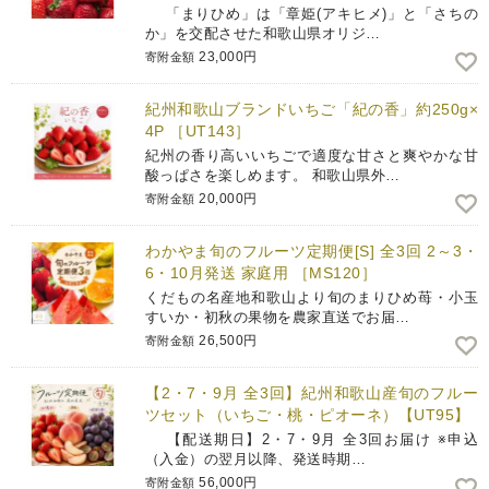
「まりひめ」は「章姫(アキヒメ)」と「さちの
か」を交配させた和歌山県オリジ…
23,000円
寄附金額
紀州和歌山ブランドいちご「紀の香」約250g×
4P ［UT143］
紀州の香り高いいちごで適度な甘さと爽やかな甘
酸っぱさを楽しめます。 和歌山県外…
20,000円
寄附金額
わかやま旬のフルーツ定期便[S] 全3回 2～3・
6・10月発送 家庭用 ［MS120］
くだもの名産地和歌山より旬のまりひめ苺・小玉
すいか・初秋の果物を農家直送でお届…
26,500円
寄附金額
【2・7・9月 全3回】紀州和歌山産旬のフルー
ツセット（いちご・桃・ピオーネ）【UT95】
【配送期日】2・7・9月 全3回お届け ※申込
（入金）の翌月以降、発送時期…
56,000円
寄附金額