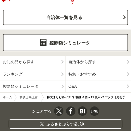
自治体一覧を見る
控除額シミュレータ
お礼の品から探す
自治体から探す
ランキング
特集・おすすめ
控除額シミュレータ
Q&A
ホーム
和歌山県上富
特大まりひめイチゴ 朝摘 6個～11個入×2パック［先行予
田町
約］［KT3］
シェアする
ふるさとぷらす公式X