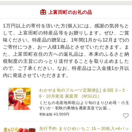
上富田町のお礼の品
1万円以上の寄付を頂いた方(個人)には、感謝の気持ちと
して、上富田町の特産品等をお贈りします。ぜひ、ご賞
味ください。特産品の贈呈は、1年間(1月から12月まで)の
ご寄付につき、お一人様1商品とさせていただきます。ま
た、上富田町在住の方への返礼品は、本来のふるさと納
税制度の主旨にのっとり送付することを取り止めました
ので、ご了承ください。なお、特産品はご入金後1か月以
内に発送させていただきます。
わかやま旬のフルーツ定期便[L] 全3回 2～3・
6・10月発送 家庭用 ［MS121］
くだもの名産地和歌山より旬のまりひめ苺・小玉
すいか・初秋の果物を農家直送でお届…
43,500円
寄附金額
先行予約 まりひめいちご 15～20粒入×4パッ