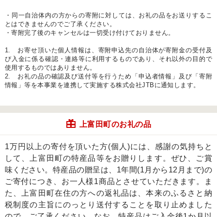
・同一自治体内の方からの寄附に対しては、お礼の品をお送りするこ
とはできませんのでご了承ください。
・寄附完了後のキャンセルは一切受け付けておりません。
1. お寄せ頂いた個人情報は、寄附申込先の自治体が寄附金の受付及
び入金に係る確認・連絡等に利用するものであり、それ以外の目的で
使用するものではありません。
2. お礼の品の確認及び送付等を行うため「申込者情報」及び「寄附
情報」等を本事業を連携して実施する株式会社JTBに通知します。
上富田町のお礼の品
1万円以上の寄付を頂いた方(個人)には、感謝の気持ちと
して、上富田町の特産品等をお贈りします。ぜひ、ご賞
味ください。特産品の贈呈は、1年間(1月から12月まで)の
ご寄付につき、お一人様1商品とさせていただきます。ま
た、上富田町在住の方への返礼品は、本来のふるさと納
税制度の主旨にのっとり送付することを取り止めました
ので、ご了承ください。なお、特産品はご入金後1か月以