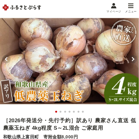
マイページ
メニュー
マイメニュー
マイページ
お気に入り
閲覧履歴
メニュー
お礼の品から探す
お礼の品をカテゴリや金額で絞り込み
自治体から探す
ランキング
［2026年発送分・先行予約］訳あり 農家さん直送 低
農薬玉ねぎ 4kg程度 S～2L混合 ご家庭用
特集・おすすめ
和歌山県上富田町
寄附金額8,000円