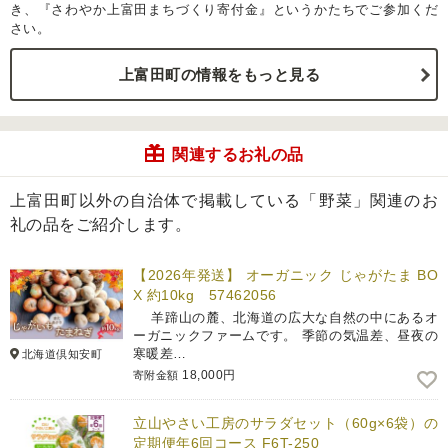
き、『さわやか上富田まちづくり寄付金』というかたちでご参加くだ
さい。
上富田町の情報をもっと見る
関連するお礼の品
上富田町以外の自治体で掲載している「野菜」関連のお
礼の品をご紹介します。
【2026年発送】 オーガニック じゃがたま BO
X 約10kg 57462056
羊蹄山の麓、北海道の広大な自然の中にあるオ
ーガニックファームです。 季節の気温差、昼夜の
寒暖差…
北海道倶知安町
18,000円
寄附金額
立山やさい工房のサラダセット（60g×6袋）の
定期便年6回コース F6T-250