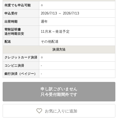
○
何度でも申込可能
2026/7/13 ～ 2026/7/13
申込受付
通年
出荷時期
寄附証明書
11月末～発送予定
送付時期目安
その他配達
配送
決済方法
○
クレジットカード決済
-
コンビニ決済
-
銀行決済（ペイジー）
申し訳ございません
只今受付期間外です
お気に入りに追加