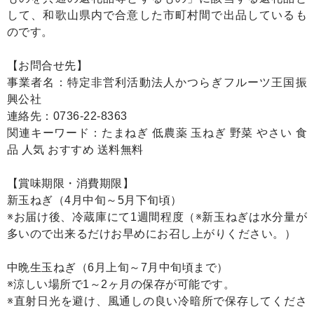
して、和歌山県内で合意した市町村間で出品しているも
のです。
【お問合せ先】
事業者名：特定非営利活動法人かつらぎフルーツ王国振
興公社
連絡先：0736-22-8363
関連キーワード：たまねぎ 低農薬 玉ねぎ 野菜 やさい 食
品 人気 おすすめ 送料無料
【賞味期限・消費期限】
新玉ねぎ（4月中旬～5月下旬頃）
※お届け後、冷蔵庫にて1週間程度（※新玉ねぎは水分量が
多いので出来るだけお早めにお召し上がりください。）
中晩生玉ねぎ（6月上旬～7月中旬頃まで）
※涼しい場所で1～2ヶ月の保存が可能です。
※直射日光を避け、風通しの良い冷暗所で保存してくださ