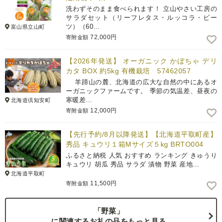
洗わずそのまま食べられます！ 立山やさい工房の
サラダセット（リーフレタス・ルッコラ・ビー
ツ）（60…
富山県立山町
72,000円
寄附金額
【2026年発送】 オーガニック かぼちゃ デリ
カタ BOX 約5kg 有機栽培 57462057
羊蹄山の麓、北海道の広大な自然の中にあるオ
ーガニックファームです。 季節の気温差、昼夜の
寒暖差…
北海道倶知安町
12,000円
寄附金額
【先行予約/8月以降発送】【北海道平取町産】
秀品 キュウリ１箱Мサイズ５kg BRTO004
ふるさと納税 人気 おすすめ ランキング きゅうり
キュウリ 胡瓜 秀品 サラダ 漬物 野菜 産地…
北海道平取町
11,500円
寄附金額
「野菜」
に関連するお礼の品をもっと見る