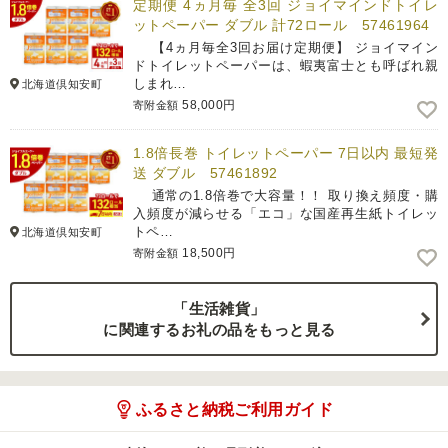
定期便 4ヵ月毎 全3回 ジョイマインドトイレ
ットペーパー ダブル 計72ロール 57461964
【4ヵ月毎全3回お届け定期便】 ジョイマイン
ドトイレットペーパーは、蝦夷富士とも呼ばれ親
しまれ…
北海道倶知安町
58,000円
寄附金額
1.8倍長巻 トイレットペーパー 7日以内 最短発
送 ダブル 57461892
通常の1.8倍巻で大容量！！ 取り換え頻度・購
入頻度が減らせる「エコ」な国産再生紙トイレッ
トペ…
北海道倶知安町
18,500円
寄附金額
「生活雑貨」
に関連するお礼の品をもっと見る
ふるさと納税ご利用ガイド