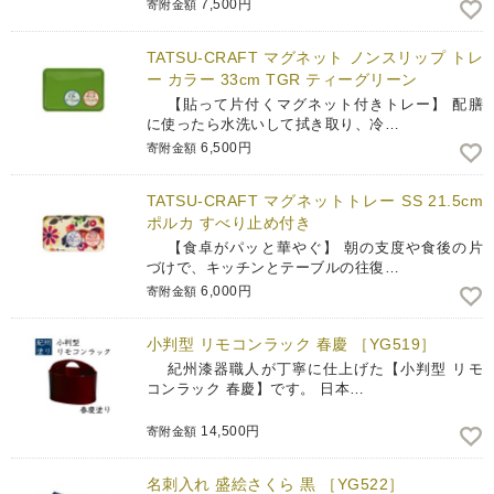
7,500円
寄附金額
TATSU-CRAFT マグネット ノンスリップ トレ
ー カラー 33cm TGR ティーグリーン
【貼って片付くマグネット付きトレー】 配膳
に使ったら水洗いして拭き取り、冷…
6,500円
寄附金額
TATSU-CRAFT マグネットトレー SS 21.5cm
ポルカ すべり止め付き
【食卓がパッと華やぐ】 朝の支度や食後の片
づけで、キッチンとテーブルの往復…
6,000円
寄附金額
小判型 リモコンラック 春慶 ［YG519］
紀州漆器職人が丁寧に仕上げた【小判型 リモ
コンラック 春慶】です。 日本…
14,500円
寄附金額
名刺入れ 盛絵さくら 黒 ［YG522］