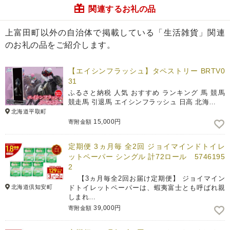
関連するお礼の品
上富田町以外の自治体で掲載している「生活雑貨」関連
のお礼の品をご紹介します。
【エイシンフラッシュ】タペストリー BRTV0
31
ふるさと納税 人気 おすすめ ランキング 馬 競馬
競走馬 引退馬 エイシンフラッシュ 日高 北海…
北海道平取町
15,000円
寄附金額
定期便 3ヵ月毎 全2回 ジョイマインドトイレ
ットペーパー シングル 計72ロール 5746195
2
【3ヵ月毎全2回お届け定期便】 ジョイマイン
北海道倶知安町
ドトイレットペーパーは、蝦夷富士とも呼ばれ親
しまれ…
39,000円
寄附金額