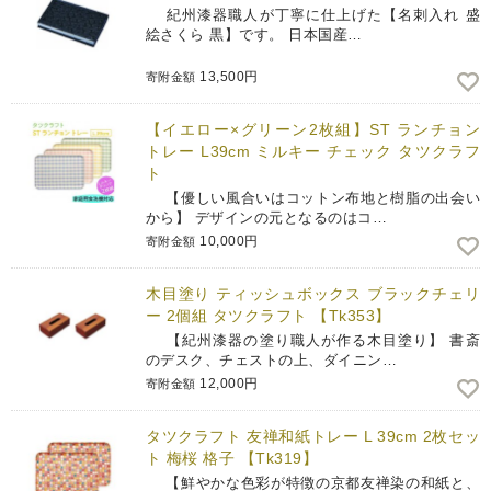
紀州漆器職人が丁寧に仕上げた【名刺入れ 盛
絵さくら 黒】です。 日本国産…
13,500円
寄附金額
【イエロー×グリーン2枚組】ST ランチョン
トレー L39cm ミルキー チェック タツクラフ
ト
【優しい風合いはコットン布地と樹脂の出会い
から】 デザインの元となるのはコ…
10,000円
寄附金額
木目塗り ティッシュボックス ブラックチェリ
ー 2個組 タツクラフト 【Tk353】
【紀州漆器の塗り職人が作る木目塗り】 書斎
のデスク、チェストの上、ダイニン…
12,000円
寄附金額
タツクラフト 友禅和紙トレー L 39cm 2枚セッ
ト 梅桜 格子 【Tk319】
【鮮やかな色彩が特徴の京都友禅染の和紙と、