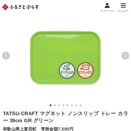
マイページ
メニュー
マイメニュー
マイページ
お気に入り
閲覧履歴
メニュー
お礼の品から探す
お礼の品をカテゴリや金額で絞り込み
自治体から探す
ランキング
TATSU-CRAFT マグネット ノンスリップ トレー カラ
ー 39cm GR グリーン
特集・おすすめ
和歌山県上富田町
寄附金額7,500円