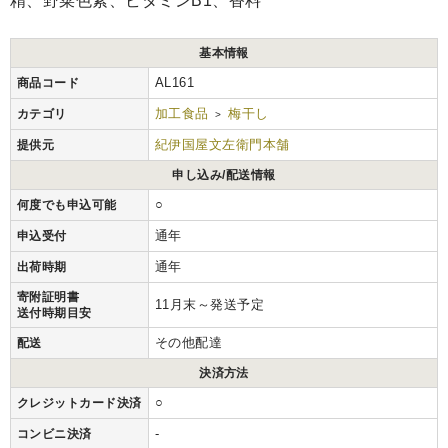
精、野菜色素、ビタミンB1、香料
基本情報
AL161
商品コード
加工食品
梅干し
カテゴリ
>
紀伊国屋文左衛門本舗
提供元
申し込み/配送情報
○
何度でも申込可能
通年
申込受付
通年
出荷時期
寄附証明書
11月末～発送予定
送付時期目安
その他配達
配送
決済方法
○
クレジットカード決済
-
コンビニ決済