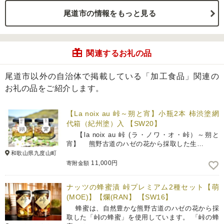
尾道市の情報をもっと見る
関連するお礼の品
尾道市以外の自治体で掲載している「加工食品」関連の
お礼の品をご紹介します。
【La noix au 峠～朔と宵】小瓶2本 柿渋塗網
代箱（紀州塗）入 【SW20】
【la noix au 峠 (ラ・ノワ・オ・峠）～朔と
宵】 熊野古道のハゼの花から採取した生…
和歌山県九度山町
11,000円
寄附金額
ナッツの蜂蜜漬 峠プレミアム2種セット【萌
(MOE)】【爛(RAN】 【SW16】
蜂蜜は、自然豊かな熊野古道のハゼの花から採
取した「峠の蜂蜜」を使用しています。 「峠の蜂