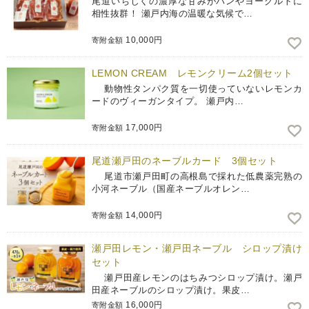
尾道いちじくの濃厚な甘みがパンやヨーグルトに
相性抜群！ 瀬戸内海の温暖な気候で…
10,000円
寄附金額
LEMON CREAM レモンクリーム2個セット
動物性タンパク質を一切使っていないレモンカ
ードのヴィーガンタイプ。 瀬戸内…
17,000円
寄附金額
尾道瀬戸田のネーブルカード 3個セット
尾道市瀬戸田町の高根島で採れた低農薬完熟の
小河ネーブル（国産ネーブルオレン…
14,000円
寄附金額
瀬戸田レモン・瀬戸田ネーブル シロップ漬け
セット
瀬戸田産レモンのはちみつシロップ漬け。瀬戸
田産ネーブルのシロップ漬け。果皮…
16,000円
寄附金額