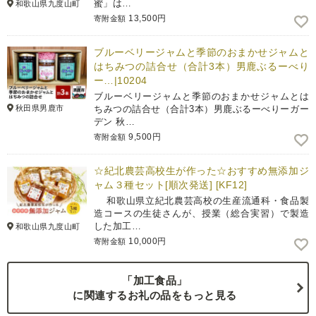
蜜」は…
和歌山県九度山町
13,500円
寄附金額
ブルーベリージャムと季節のおまかせジャムと
はちみつの詰合せ（合計3本）男鹿ぶるーべり
ー…|10204
ブルーベリージャムと季節のおまかせジャムとは
秋田県男鹿市
ちみつの詰合せ（合計3本）男鹿ぶるーべりーガー
デン 秋…
9,500円
寄附金額
☆紀北農芸高校生が作った☆おすすめ無添加ジ
ャム３種セット[順次発送] [KF12]
和歌山県立紀北農芸高校の生産流通科・食品製
造コースの生徒さんが、授業（総合実習）で製造
した加工…
和歌山県九度山町
10,000円
寄附金額
「加工食品」
に関連するお礼の品をもっと見る