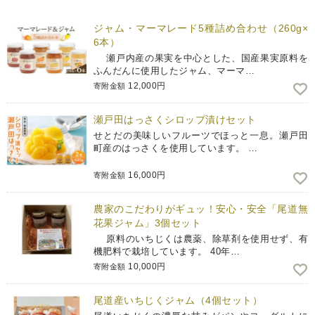
ジャム・マーマレード5種詰め合わせ（260g×
6本）
瀬戸内産の果実を中心とした、国産果実原料を
ふんだんに使用したジャム、マーマ…
12,000円
寄附金額
瀬戸田はっさくシロップ漬けセット
せとだの美味しいフルーツでほっと一息。瀬戸田
町産のはっさくを使用しています。 …
16,000円
寄附金額
農家のこだわりがギュッ！安心・安全「尾道無
花果ジャム」3個セット
原料のいちじくは農薬、除草剤を使用せず、有
機肥料で栽培しています。 40年…
10,000円
寄附金額
尾道産いちじくジャム（4個セット）