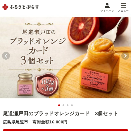
マイページ
メニュー
マイメニュー
マイページ
お気に入り
閲覧履歴
メニュー
お礼の品から探す
お礼の品をカテゴリや金額で絞り込み
自治体から探す
ランキング
尾道瀬戸田のブラッドオレンジカード 3個セット
広島県尾道市
寄附金額16,000円
特集・おすすめ