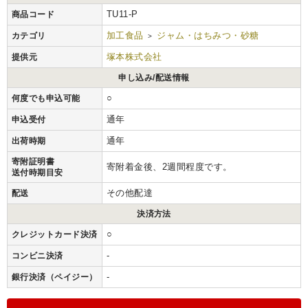
TU11-P
商品コード
加工食品
ジャム・はちみつ・砂糖
カテゴリ
>
塚本株式会社
提供元
申し込み/配送情報
○
何度でも申込可能
通年
申込受付
通年
出荷時期
寄附証明書
寄附着金後、2週間程度です。
送付時期目安
その他配達
配送
決済方法
○
クレジットカード決済
-
コンビニ決済
-
銀行決済（ペイジー）