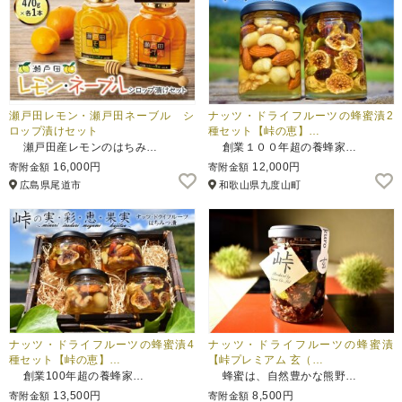
瀬戸田レモン・瀬戸田ネーブル シ
ナッツ・ドライフルーツの蜂蜜漬2
ロップ漬けセット
種セット【峠の恵】…
瀬戸田産レモンのはちみ…
創業１００年超の養蜂家…
16,000円
12,000円
寄附金額
寄附金額
広島県尾道市
和歌山県九度山町
ナッツ・ドライフルーツの蜂蜜漬4
ナッツ・ドライフルーツの蜂蜜漬
種セット【峠の恵】…
【峠プレミアム 玄（…
創業100年超の養蜂家…
蜂蜜は、自然豊かな熊野…
13,500円
8,500円
寄附金額
寄附金額