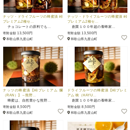
ナッツ・ドライフルーツの蜂蜜漬 峠
ナッツ・ドライフルーツの蜂蜜漬 峠
プレミアム2種セ…
プレミアム2種セ…
チョコレートの原料でも…
創業１００年超の養蜂家…
13,500円
13,500円
寄附金額
寄附金額
和歌山県九度山町
和歌山県九度山町
ナッツの蜂蜜漬【峠プレミアム 爛
ドライフルーツの蜂蜜漬【峠プレミ
（RAN）】～熊野…
アム 映（HAYU…
蜂蜜は、自然豊かな熊野…
創業１００年超の養蜂家…
8,500円
8,500円
寄附金額
寄附金額
和歌山県九度山町
和歌山県九度山町