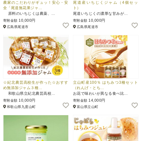
農家のこだわりがギュッ！安心・安
尾道産いちじくジャム（4個セッ
全「尾道無花果ジャ…
ト）
原料のいちじくは農薬、…
尾道いちじくの濃厚な甘みが…
10,000円
10,000円
寄附金額
寄附金額
広島県尾道市
広島県尾道市
☆紀北農芸高校生が作った☆おすす
立山町産100％ はちみつ3種セット
め無添加ジャム３種…
（れんげ・とち…
和歌山県立紀北農芸高校…
お花で味わいが異なる食べ比…
10,000円
14,000円
寄附金額
寄附金額
和歌山県九度山町
富山県立山町