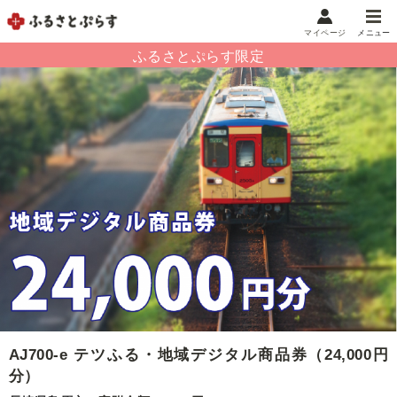
マイページ
メニュー
マイメニュー
マイページ
お気に入り
閲覧履歴
メニュー
お礼の品から探す
お礼の品をカテゴリや金額で絞り込み
自治体から探す
ランキング
AJ700-e テツふる・地域デジタル商品券（24,000円
分）
特集・おすすめ