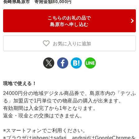
長崎県島原市
寄附金額80,000円
ふるさと納税とは
こちらのお礼の品で
島原市へ申し込む
控除額シミュレータ
Q&A
お気に入りに追加
現地で使える！
24000円分の地域デジタル商品券で、島原市内の「テツふ
る」加盟店で1円単位での物産品の購入が出来ます。
有効期間は入金完了から1年となります。
返金・現金との交換はできません。
※スマートフォンでご利用ください。
※ブラウザはiphoenはsafari、androidはGoogleChromeを