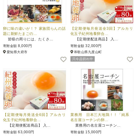
卵に味の違いが！？ 家族団らんの話
【定期便毎月発送全3回】アルカリ
題に新鮮たまごの…
化玉子紀州地養卵合…
皆様の周りには、たくさ…
【定期便配送商品】 入…
8,000円
32,000円
寄附金額
寄附金額
愛知県大府市
和歌山県九度山町
只今品切れ中
【定期便毎月発送全6回】アルカリ
業務用 日本三大地鶏！！「純系
化玉子紀州地養卵合…
名古屋コーチンの卵…
【定期便配送商品】 入…
業務用の名古屋コーチン…
63,000円
15,000円
寄附金額
寄附金額