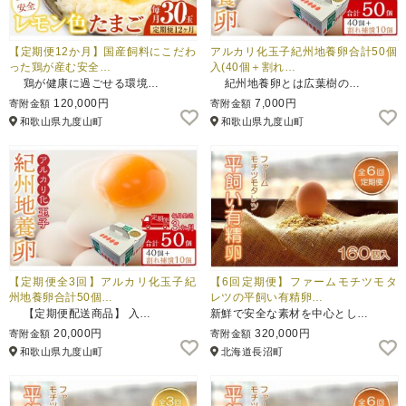
【定期便12か月】国産飼料にこだわ
アルカリ化玉子紀州地養卵合計50個
った鶏が産む安全…
入(40個＋割れ…
鶏が健康に過ごせる環境…
紀州地養卵とは広葉樹の…
120,000円
7,000円
寄附金額
寄附金額
和歌山県九度山町
和歌山県九度山町
【定期便全3回】アルカリ化玉子紀
【6回定期便】ファームモチツモタ
州地養卵合計50個…
レツの平飼い有精卵…
【定期便配送商品】 入…
新鮮で安全な素材を中心とし…
20,000円
320,000円
寄附金額
寄附金額
和歌山県九度山町
北海道長沼町