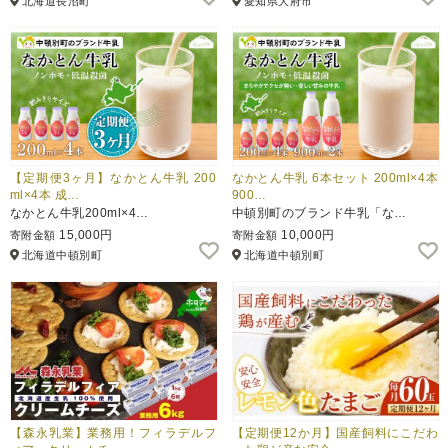
北海道長沼町
愛知県大府市
【定期便3ヶ月】なかとん牛乳 200
なかとん牛乳 6本セット 200ml×4本
ml×4本 成…
900…
なかとん牛乳200ml×4…
中頓別町のブランド牛乳「な…
15,000円
10,000円
寄附金額
寄附金額
北海道中頓別町
北海道中頓別町
【森永乳業】業務用！フィラデルフ
【定期便12か月】国産飼料にこだわ