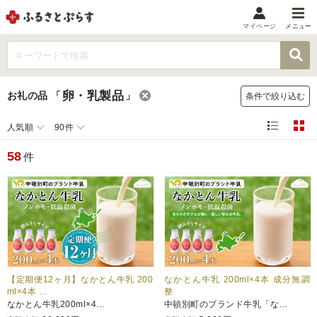
マイページ
メニュー
マイメニュー
マイページ
卵・乳製品
お礼の品
「
」
条件で絞り込む
お気に入り
閲覧履歴
人気順
90件
メニュー
58
件
お礼の品から探す
お礼の品をカテゴリや金額で絞り込み
自治体から探す
ランキング
【定期便12ヶ月】なかとん牛乳 200
なかとん牛乳 200ml×4本 成分無調
ml×4本 …
整
なかとん牛乳200ml×4…
中頓別町のブランド牛乳「な…
特集・おすすめ