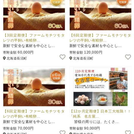
【3回定期便】ファームモチツモタ
【6回定期便】ファームモチツモタ
レツの平飼い有精卵…
レツの平飼い有精卵…
新鮮で安全な素材を中心とし…
新鮮で安全な素材を中心とし…
60,000円
120,000円
寄附金額
寄附金額
北海道長沼町
北海道長沼町
【6回定期便】ファームモチツモタ
【12か月定期便】日本三大地鶏！！
レツの平飼い有精卵…
「純系 名古屋…
新鮮で安全な素材を中心とし…
皆様の周りには、たくさ…
70,000円
90,000円
寄附金額
寄附金額