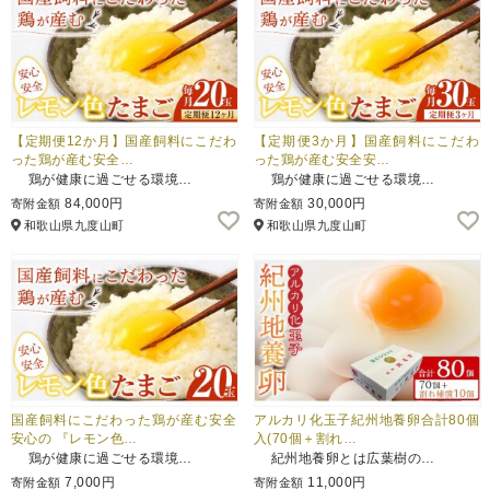
【定期便12か月】国産飼料にこだわ
【定期便3か月】国産飼料にこだわ
った鶏が産む安全…
った鶏が産む安全安…
鶏が健康に過ごせる環境…
鶏が健康に過ごせる環境…
84,000円
30,000円
寄附金額
寄附金額
和歌山県九度山町
和歌山県九度山町
国産飼料にこだわった鶏が産む安全
アルカリ化玉子紀州地養卵合計80個
安心の 『レモン色…
入(70個＋割れ…
鶏が健康に過ごせる環境…
紀州地養卵とは広葉樹の…
7,000円
11,000円
寄附金額
寄附金額