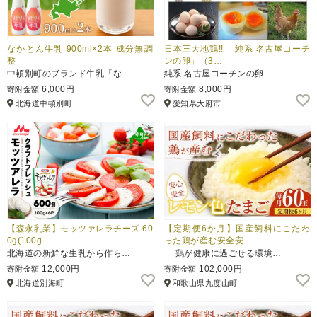
なかとん牛乳 900ml×2本 成分無調
日本三大地鶏!! 「純系 名古屋コーチ
整
ンの卵」（3…
中頓別町のブランド牛乳「な…
純系 名古屋コーチンの卵 …
6,000円
8,000円
寄附金額
寄附金額
北海道中頓別町
愛知県大府市
【森永乳業】モッツァレラチーズ 60
【定期便6か月】国産飼料にこだわ
0g(100g…
った鶏が産む安全安…
北海道の新鮮な生乳から作ら…
鶏が健康に過ごせる環境…
12,000円
102,000円
寄附金額
寄附金額
北海道別海町
和歌山県九度山町