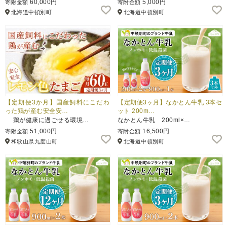
60,000円
5,000円
寄附金額
寄附金額
北海道中頓別町
北海道中頓別町
ふるさと納税とは
控除額シミュレータ
Q&A
【定期便3か月】国産飼料にこだわ
【定期便3ヶ月】なかとん牛乳 3本セ
った鶏が産む安全安…
ット 200m…
鶏が健康に過ごせる環境…
なかとん牛乳 200ml×…
51,000円
16,500円
寄附金額
寄附金額
和歌山県九度山町
北海道中頓別町