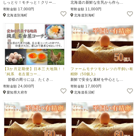
しっとり！モチっと！クリー…
北海道の新鮮な生乳から作ら…
17,000円
11,000円
寄附金額
寄附金額
北海道別海町
北海道別海町
【3か月定期便】日本三大地鶏！！
ファームモチツモタレツの平飼い有
「純系 名古屋コー…
精卵（50個入）
皆様の周りには、たくさ…
新鮮で安全な素材を中心とし…
24,000円
17,000円
寄附金額
寄附金額
愛知県大府市
北海道長沼町