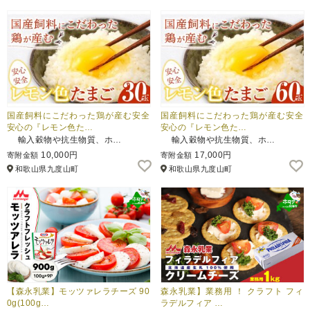
国産飼料にこだわった鶏が産む安全
国産飼料にこだわった鶏が産む安全
安心の『レモン色た…
安心の『レモン色た…
輸入穀物や抗生物質、ホ…
輸入穀物や抗生物質、ホ…
10,000円
17,000円
寄附金額
寄附金額
和歌山県九度山町
和歌山県九度山町
【森永乳業】モッツァレラチーズ 90
森永乳業】業務用 ！ クラフト フィ
0g(100g…
ラデルフィア …