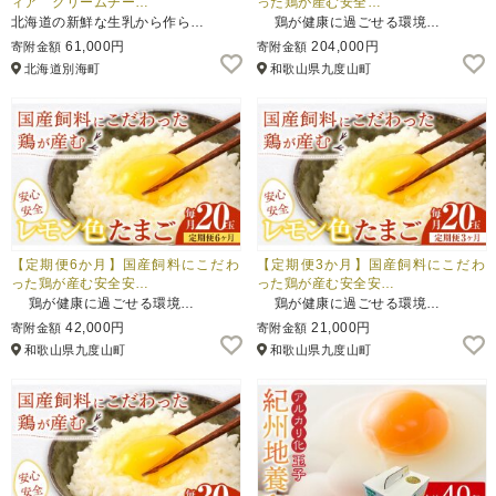
ィア クリームチー…
った鶏が産む安全…
北海道の新鮮な生乳から作ら…
鶏が健康に過ごせる環境…
61,000円
204,000円
寄附金額
寄附金額
北海道別海町
和歌山県九度山町
【定期便6か月】国産飼料にこだわ
【定期便3か月】国産飼料にこだわ
った鶏が産む安全安…
った鶏が産む安全安…
鶏が健康に過ごせる環境…
鶏が健康に過ごせる環境…
42,000円
21,000円
寄附金額
寄附金額
和歌山県九度山町
和歌山県九度山町