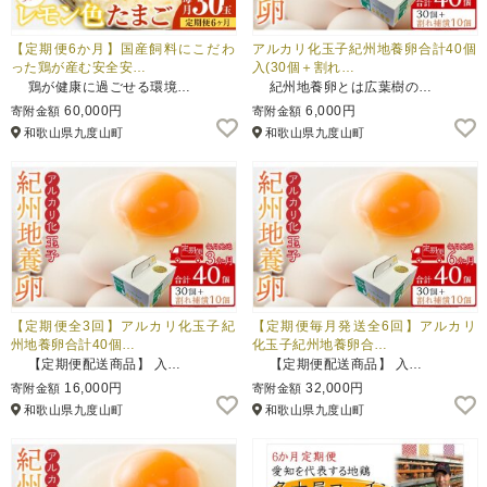
【定期便6か月】国産飼料にこだわ
アルカリ化玉子紀州地養卵合計40個
った鶏が産む安全安…
入(30個＋割れ…
鶏が健康に過ごせる環境…
紀州地養卵とは広葉樹の…
60,000円
6,000円
寄附金額
寄附金額
和歌山県九度山町
和歌山県九度山町
【定期便全3回】アルカリ化玉子紀
【定期便毎月発送全6回】アルカリ
州地養卵合計40個…
化玉子紀州地養卵合…
【定期便配送商品】 入…
【定期便配送商品】 入…
16,000円
32,000円
寄附金額
寄附金額
和歌山県九度山町
和歌山県九度山町