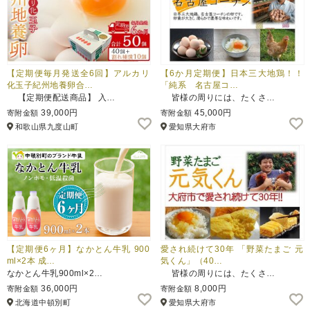
【定期便毎月発送全6回】アルカリ
【6か月定期便】日本三大地鶏！！
化玉子紀州地養卵合…
「純系 名古屋コ…
【定期便配送商品】 入…
皆様の周りには、たくさ…
39,000円
45,000円
寄附金額
寄附金額
和歌山県九度山町
愛知県大府市
【定期便6ヶ月】なかとん牛乳 900
愛され続けて30年 「野菜たまご 元
ml×2本 成…
気くん」（40…
なかとん牛乳900ml×2…
皆様の周りには、たくさ…
36,000円
8,000円
寄附金額
寄附金額
北海道中頓別町
愛知県大府市