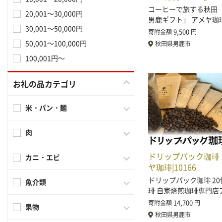
コーヒーで旅する秋田
20,001～30,000円
男鹿ギフト」 アメヤ珈
30,001～50,000円
9,500
寄附金額
円
50,001～100,000円
秋田県男鹿市
100,001円～
お礼の品カテゴリ
米・パン・麺
肉
ドリップパック珈琲 
カニ・エビ
ヤ珈琲|10166
ドリップパック珈琲 20
魚介類
琲 自家焙煎珈琲専門店
14,700
寄附金額
円
果物
秋田県男鹿市