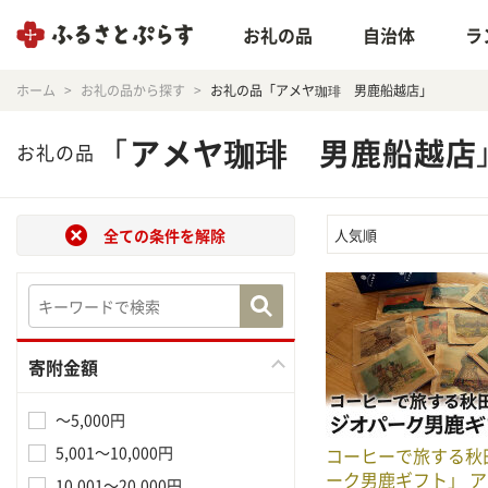
お礼の品
自治体
ラ
ホーム
お礼の品から探す
お礼の品「アメヤ珈琲 男鹿船越店」
「
アメヤ珈琲 男鹿船越店
お礼の品
全ての条件を解除
人気順
寄附金額
～5,000円
5,001～10,000円
コーヒーで旅する秋
ーク男鹿ギフト」 
10,001～20,000円