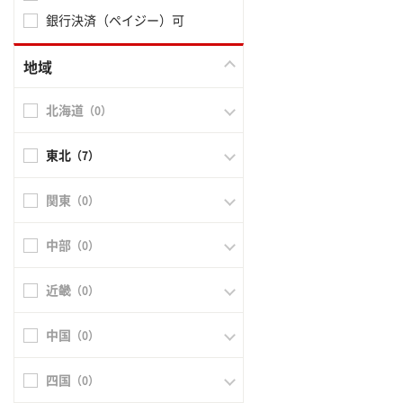
銀行決済（ペイジー）可
地域
北海道
（0）
東北
（7）
関東
（0）
中部
（0）
近畿
（0）
中国
（0）
四国
（0）