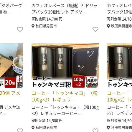
「ジオパーク
カフェオレベース（無糖）とドリッ
カフェオレベ
琲 秋…
プパック10個セット アメヤ…
プパック10
14,700
14,70
寄附金額
円
寄附金額
秋田県男鹿市
秋田県男鹿
20個 アメ
コーヒー「トゥンキマヨ」（粉
コーヒー「
100g×2）レギュラ…
100g×2
個 アメヤ珈
コーヒー「トゥンキマヨ」（粉100g
コーヒー「ト
ア…
×2）レギュラーコーヒー…
×2）レギュ
14,500
14,50
寄附金額
円
寄附金額
秋田県男鹿市
秋田県男鹿