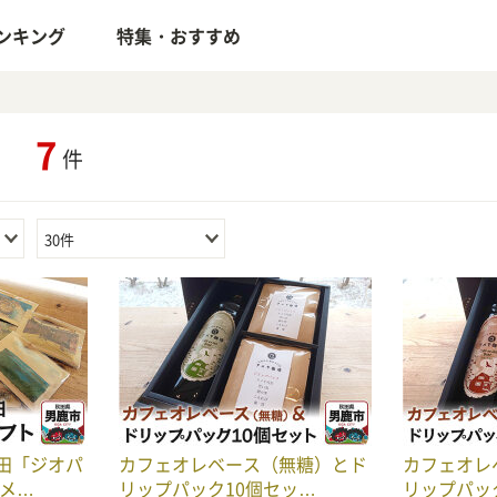
ンキング
特集・おすすめ
7
」
件
30件
田「ジオパ
カフェオレベース（無糖）とド
カフェオレ
アメ…
リップパック10個セッ…
リップパッ