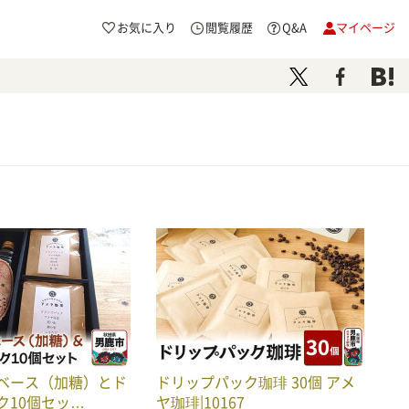
お気に入り
閲覧履歴
Q&A
マイページ
ベース（加糖）とド
ドリップパック珈琲 30個 アメ
ク10個セッ…
ヤ珈琲|10167