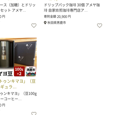
ース（加糖）とドリッ
ドリップパック珈琲 30個 アメヤ珈
個セット アメヤ…
琲 自家焙煎珈琲専門店ア…
0
20,900
円
寄附金額
円
市
秋田県男鹿市
トゥンキマヨ」（豆
）レギュラ…
ゥンキマヨ」（豆100g
ラーコーヒー…
0
円
市