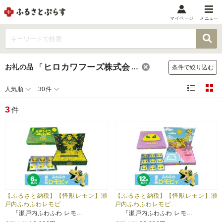
マイページ
メニュー
マイメニュー
マイページ
ヒロカワフーズ株式会社
お礼の品
「
」
条件で絞り込む
お気に入り
閲覧履歴
人気順
30件
メニュー
3
件
お礼の品から探す
お礼の品をカテゴリや金額で絞り込み
自治体から探す
ランキング
【ふるさと納税】【怪獣レモン】瀬
【ふるさと納税】【怪獣レモン】瀬
戸内ふわふわレモピ…
戸内ふわふわレモピ…
「瀬戸内ふわふわ レモ…
「瀬戸内ふわふわ レモ…
特集・おすすめ