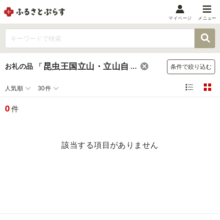
マイページ
メニュー
マイメニュー
マイページ
昆虫王国立山・立山自然ふれあい館
お礼の品
「
」
条件で絞り込む
お気に入り
閲覧履歴
人気順
30件
メニュー
0
件
お礼の品から探す
お礼の品をカテゴリや金額で絞り込み
該当する項目がありません
自治体から探す
ランキング
特集・おすすめ