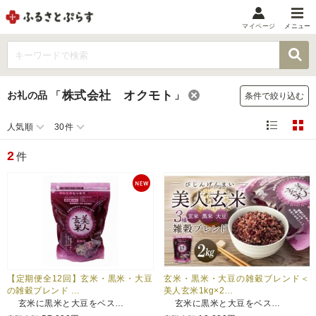
マイページ
メニュー
マイメニュー
マイページ
株式会社 オクモト
お礼の品
「
」
条件で絞り込む
お気に入り
閲覧履歴
人気順
30件
メニュー
2
件
お礼の品から探す
お礼の品をカテゴリや金額で絞り込み
自治体から探す
ランキング
【定期便全12回】玄米・黒米・大豆
玄米・黒米・大豆の雑穀ブレンド＜
の雑穀ブレンド …
美人玄米1kg×2…
玄米に黒米と大豆をベス…
玄米に黒米と大豆をベス…
特集・おすすめ