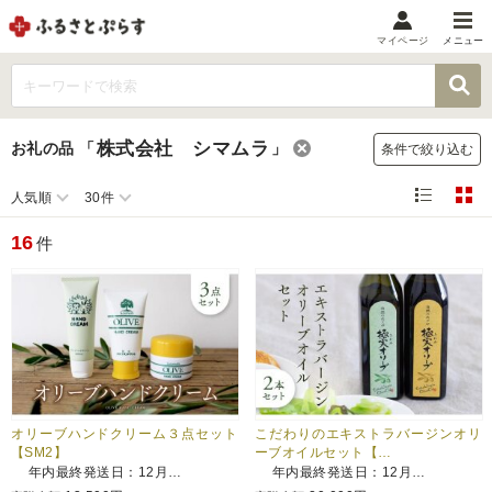
マイページ
メニュー
マイメニュー
マイページ
株式会社 シマムラ
お礼の品
「
」
条件で絞り込む
お気に入り
閲覧履歴
人気順
30件
メニュー
16
件
お礼の品から探す
お礼の品をカテゴリや金額で絞り込み
自治体から探す
ランキング
オリーブハンドクリーム３点セット
こだわりのエキストラバージンオリ
【SM2】
ーブオイルセット【…
年内最終発送日：12月…
年内最終発送日：12月…
特集・おすすめ