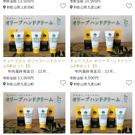
13,500円
20,000円
寄附金額
寄附金額
和歌山県上富田町
和歌山県九度山町
ふるさと納税とは
控除額シミュレータ
Q&A
チューブ入り オリーブハンドクリー
チューブ入り オリーブハンドクリー
ム3本セット【S…
ム2本セット【S…
年内最終発送日：12月…
年内最終発送日：12月…
11,000円
8,500円
寄附金額
寄附金額
和歌山県九度山町
和歌山県九度山町