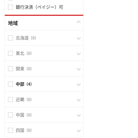
銀行決済（ペイジー）可
地域
北海道
（0）
東北
（0）
関東
（0）
中部
（4）
近畿
（0）
中国
（0）
四国
（0）