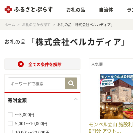
お礼の品
自治体
ラ
ホーム
お礼の品から探す
お礼の品「株式会社ベルカディア」
「
株式会社ベルカディア
」
お礼の品
全ての条件を解除
人気順
寄附金額
～5,000円
5,001～10,000円
モンベル立山 施設利用
0円分 アウト…
10,001～20,000円