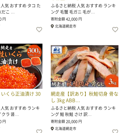
人気 おすすめ タコ た
ふるさと納税 人気 おすすめ ランキ
水だこ …
ング 毛蟹 毛ガニ 毛が…
0
42,000
円
寄附金額
円
市
北海道網走市
 いくら正油漬け 30
網走産【訳あり】秋鮭切身 骨な
し 3kg ABB…
 人気 おすすめ ランキ
ふるさと納税 人気 おすすめ ランキ
イクラ 醤…
ング 鮭 秋鮭 さけ 訳…
0
20,000
円
寄附金額
円
市
北海道網走市