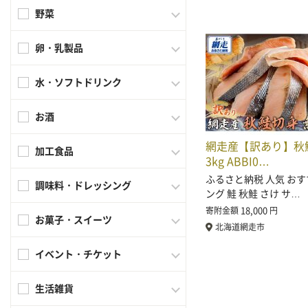
野菜
卵・乳製品
水・ソフトドリンク
お酒
網走産【訳あり】秋
加工食品
3kg ABBI0…
ふるさと納税 人気 おす
調味料・ドレッシング
ング 鮭 秋鮭 さけ サ…
18,000
寄附金額
円
お菓子・スイーツ
北海道網走市
イベント・チケット
生活雑貨