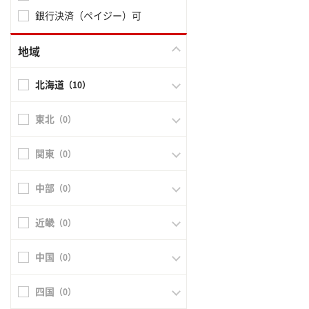
銀行決済（ペイジー）可
地域
北海道
（10）
東北
（0）
関東
（0）
中部
（0）
近畿
（0）
中国
（0）
四国
（0）