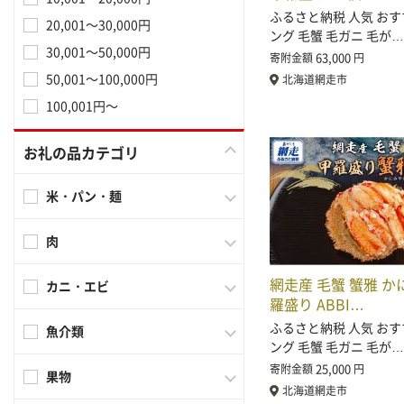
ふるさと納税 人気 おす
20,001～30,000円
ング 毛蟹 毛ガニ 毛が…
30,001～50,000円
63,000
寄附金額
円
50,001～100,000円
北海道網走市
100,001円～
お礼の品カテゴリ
米・パン・麺
肉
網走産 毛蟹 蟹雅 か
カニ・エビ
羅盛り ABBI…
ふるさと納税 人気 おす
魚介類
ング 毛蟹 毛ガニ 毛が…
25,000
寄附金額
円
果物
北海道網走市