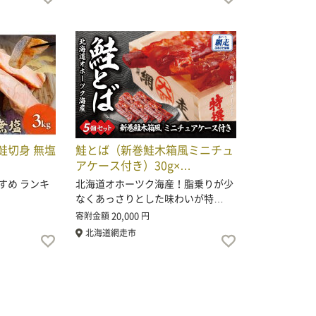
鮭切身 無塩
鮭とば（新巻鮭木箱風ミニチュ
アケース付き）30g×…
すめ ランキ
北海道オホーツク海産！脂乗りが少
なくあっさりとした味わいが特…
20,000
寄附金額
円
北海道網走市