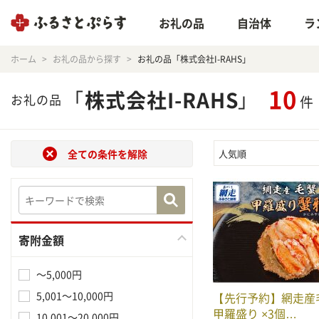
お礼の品
自治体
ラ
ホーム
お礼の品から探す
お礼の品「株式会社I-RAHS」
10
「
株式会社I-RAHS
」
お礼の品
件
全ての条件を解除
人気順
寄附金額
～5,000円
5,001～10,000円
【先行予約】網走産
甲羅盛り ×3個…
10,001～20,000円