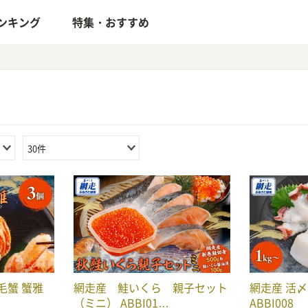
ンキング
特集・おすすめ
30件
毛蟹 蟹雅
網走産 鮭いくら 親子セット
網走産 活〆
（ミニ） ABBI01…
ABBI008