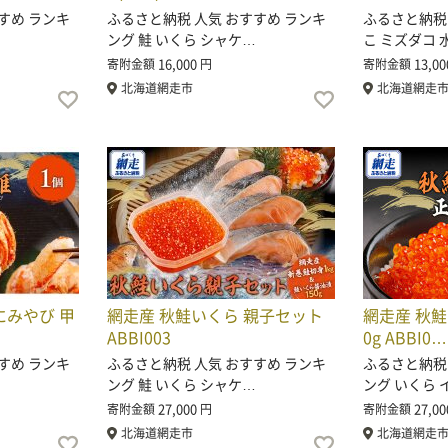
すめ ランキ
ふるさと納税 人気 おすすめ ランキ
ふるさと納税 
ング 鮭 いくら シャケ…
こ ミズダコ 
16,000
13,00
寄附金額
円
寄附金額
北海道網走市
北海道網走
にみやび 甲
網走産 秋鮭いくら 親子セット
網走産 秋鮭
ABBI003
0g ABBI0…
すめ ランキ
ふるさと納税 人気 おすすめ ランキ
ふるさと納税
ング 鮭 いくら シャケ…
ング いくら 
27,000
27,00
寄附金額
円
寄附金額
北海道網走市
北海道網走