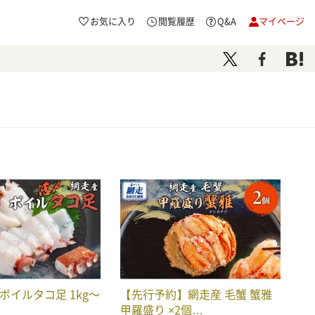
お気に入り
閲覧履歴
Q&A
マイページ
ボイルタコ足 1kg〜
【先行予約】網走産 毛蟹 蟹雅
甲羅盛り ×2個…