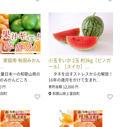
］家庭用 有田みかん
小玉すいか 2玉 約3kg［ピノガ
g…
ール］［スイカ］…
量日本一の和歌山県の
タネを出すストレスからの解放！
のみかんどころ…
16年の歳月をかけて生まれ…
0
12,000
円
寄附金額
円
富田町
和歌山県上富田町