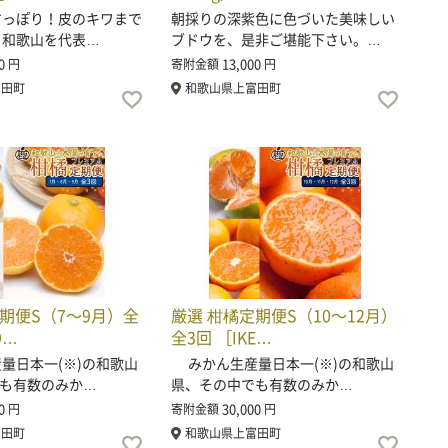
っぽり！皮のキワまで
朝採りの深紫色に色づいた美味しい
 和歌山を代表…
ブドウを、是非ご堪能下さい。…
0
13,000
円
寄附金額
円
富田町
和歌山県上富田町
期便S（7～9月）全
厳選 柑橘定期便S（10～12月）
9…
全3回 ［IKE…
日本一(※)の和歌山
みかん生産量日本一(※)の和歌山
も有数のみか…
県、その中でも有数のみか…
0
30,000
円
寄附金額
円
富田町
和歌山県上富田町