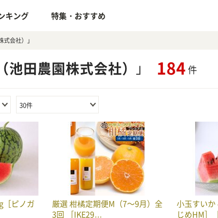
ンキング
特集・おすすめ
株式会社）」
184
（池田農園株式会社）
」
件
30件
kg［ピノガ
厳選 柑橘定期便M（7～9月）全
小玉すいか 
3回 ［IKE29…
じめHM］