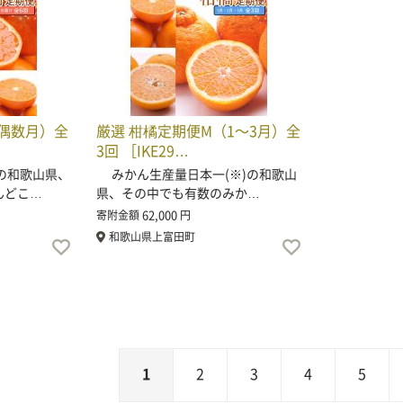
（偶数月）全
厳選 柑橘定期便M（1～3月）全
3回 ［IKE29…
の和歌山県、
みかん生産量日本一(※)の和歌山
んどこ…
県、その中でも有数のみか…
62,000
寄附金額
円
和歌山県上富田町
1
2
3
4
5