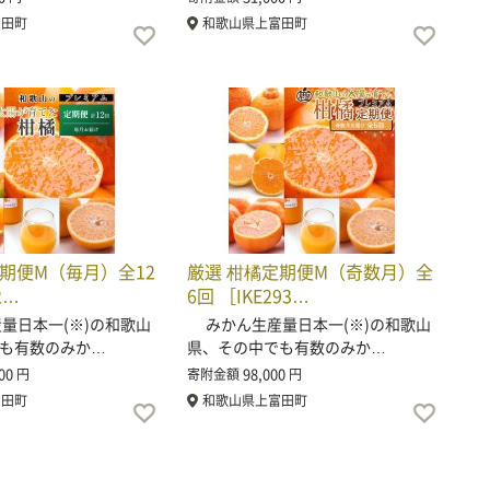
富田町
和歌山県上富田町
定期便M（毎月）全12
厳選 柑橘定期便M（奇数月）全
2…
6回 ［IKE293…
日本一(※)の和歌山
みかん生産量日本一(※)の和歌山
も有数のみか…
県、その中でも有数のみか…
00
98,000
円
寄附金額
円
富田町
和歌山県上富田町