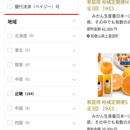
家庭用 柑橘定期便M
銀行決済（ペイジー）可
全3回 ［IKE3…
みかん生産量日本一(
地域
県、その中でも有数の
42,000
寄附金額
円
北海道
（0）
和歌山県上富田町
東北
（0）
関東
（0）
中部
（0）
近畿
（184）
家庭用 柑橘定期便S
全3回 ［IKE3…
中国
（0）
みかん生産量日本一(
県、その中でも有数の
四国
（0）
29,000
寄附金額
円