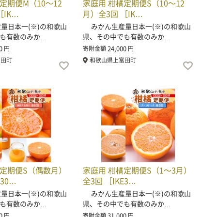
定期便M（10～12
家庭用 柑橘定期便S（10～12
［IK…
月）全3回 ［IK…
日本一(※)の和歌山
みかん生産量日本一(※)の和歌山
も有数のみか…
県、その中でも有数のみか…
0
24,000
円
寄附金額
円
富田町
和歌山県上富田町
橘定期便S（偶数月）
家庭用 柑橘定期便S（1～3月）
E30…
全3回 ［IKE3…
日本一(※)の和歌山
みかん生産量日本一(※)の和歌山
も有数のみか…
県、その中でも有数のみか…
0
31,000
円
寄附金額
円