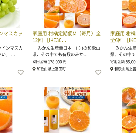
ンマスカッ
家庭用 柑橘定期便M（毎月）全
家庭用 柑
12回 ［IKE30…
全6回 ［IK
ャインマスカ
みかん生産量日本一(※)の和歌山
みかん生産量
い。 …
県、その中でも有数のみか…
県、その中で
178,000
85,00
寄附金額
円
寄附金額
和歌山県上富田町
和歌山県上