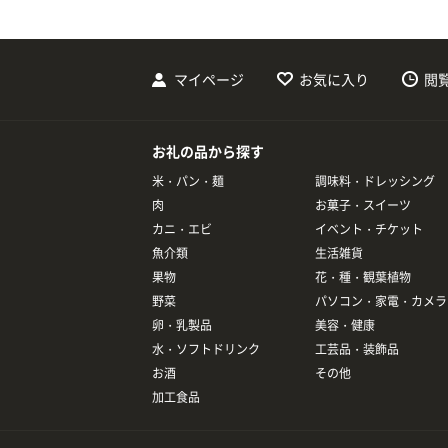
マイページ
お気に入り
閲
お礼の品から探す
米・パン・麺
調味料・ドレッシング
肉
お菓子・スイーツ
カニ・エビ
イベント・チケット
魚介類
生活雑貨
果物
花・種・観葉植物
野菜
パソコン・家電・カメラ
卵・乳製品
美容・健康
水・ソフトドリンク
工芸品・装飾品
お酒
その他
加工食品