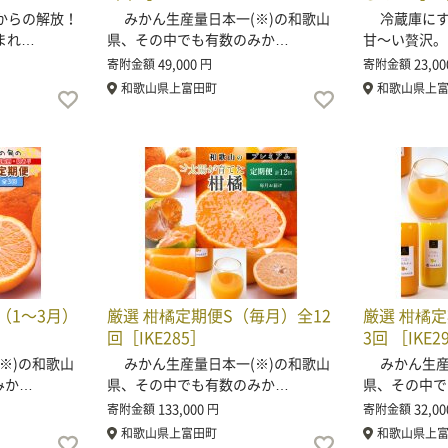
からの解放！
みかん生産量日本一(※)の和歌山
冷蔵庫にす
まれ…
県、その中でも有数のみか…
甘〜い贅沢。
49,000
23,00
寄附金額
円
寄附金額
和歌山県上富田町
和歌山県上
（1～3月）
厳選 柑橘定期便S（毎月）全12
厳選 柑橘定
回［IKE285］
3回 ［IKE2
※)の和歌山
みかん生産量日本一(※)の和歌山
みかん生産量
みか…
県、その中でも有数のみか…
県、その中で
133,000
32,00
寄附金額
円
寄附金額
和歌山県上富田町
和歌山県上