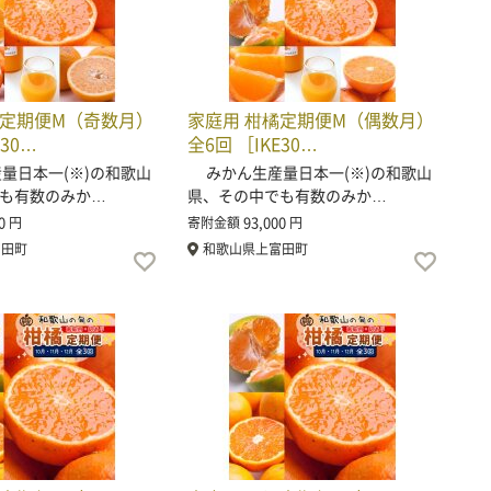
橘定期便M（奇数月）
家庭用 柑橘定期便M（偶数月）
E30…
全6回 ［IKE30…
日本一(※)の和歌山
みかん生産量日本一(※)の和歌山
も有数のみか…
県、その中でも有数のみか…
0
93,000
円
寄附金額
円
富田町
和歌山県上富田町