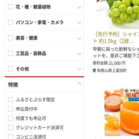
花・種・観葉植物
パソコン・家電・カメラ
［先行予約］シャイ
美容・健康
ト 約1.5kg（2房…
早朝に採った新鮮なシ
工芸品・装飾品
ットを、是非ご堪能下さ
21,000
寄附金額
円
その他
和歌山県上富田町
特徴
ふるさとぷらす限定
申込受付中
何度でも申込可
クレジットカード決済可
コンビニ決済可