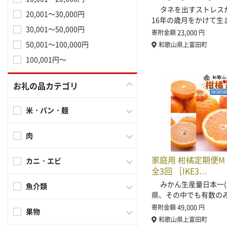
タネを出すストレス
20,001～30,000円
16年の歳月をかけて生
30,001～50,000円
23,000
寄附金額
円
50,001～100,000円
和歌山県上富田町
100,001円～
お礼の品カテゴリ
米・パン・麺
肉
家庭用 柑橘定期便M
カニ・エビ
全3回 ［IKE3…
みかん生産量日本一(
魚介類
県、その中でも有数の
49,000
寄附金額
円
果物
和歌山県上富田町