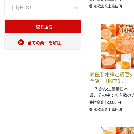
和歌山県上富田町
九州
（0）
絞り込む
全ての条件を解除
家庭用 柑橘定期便S
全6回 ［IKE30…
みかん生産量日本一(
県、その中でも有数の
53,000
寄附金額
円
和歌山県上富田町