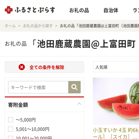
お礼の品
自治体
ラ
ホーム
お礼の品から探す
お礼の品「池田鹿蔵農園@上富田町（池田農園
「
池田鹿蔵農園@上富田町
お礼の品
全ての条件を解除
人気順
寄附金額
～5,000円
5,001～10,000円
小玉すいか 4玉 約6
ール］［スイカ］…
10,001～20,000円