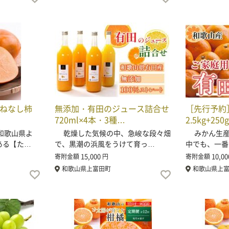
たねなし柿
無添加・有田のジュース詰合せ
［先行予約
720ml×4本・3種…
2.5kg+250
和歌山県よ
乾燥した気候の中、急峻な段々畑
みかん生産
ある【た…
で、黒潮の浜風をうけて育っ…
中でも、一番
15,000
10,00
寄附金額
円
寄附金額
和歌山県上富田町
和歌山県上