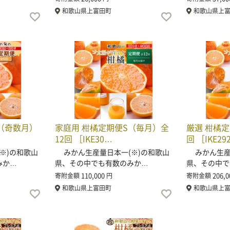
和歌山県上富田町
和歌山県上
（奇数月）
家庭用 柑橘定期便S（毎月）全
厳選 柑橘
12回 ［IKE30…
回 ［IKE29
※)の和歌山
みかん生産量日本一(※)の和歌山
みかん生産量
みか…
県、その中でも有数のみか…
県、その中で
110,000
206,0
寄附金額
円
寄附金額
和歌山県上富田町
和歌山県上