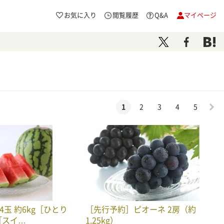
お気に入り
閲覧履歴
Q&A
マイページ
1
2
3
4
5
4玉 約6kg［ひとり
［先行予約］ピオーネ 2房（約
［スイ…
1.25kg）