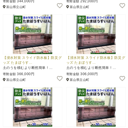
344,000円
292,000円
寄附金額
寄附金額
富山県立山町
富山県立山町
ふるさと納税とは
控除額シミュレータ
Q&A
【浸水対策 スライド防水板】防災グ
【浸水対策 スライド防水板】防災グ
ッズ たまぼうす…
ッズ たまぼうす…
土のうを積むより断然簡単！…
土のうを積むより断然簡単！…
366,000円
306,000円
寄附金額
寄附金額
富山県立山町
富山県立山町