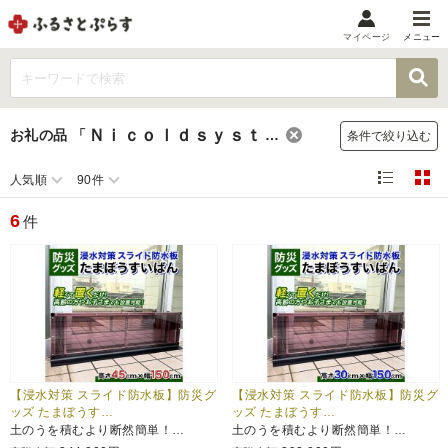
マイページ
メニュー
マイメニュー
マイページ
Ｎｉｃｏｌｄｓｙｓｔｅｍ株式会社
お礼の品
「
」
条件で絞り込む
お気に入り
閲覧履歴
人気順
90件
メニュー
6
件
お礼の品から探す
お礼の品をカテゴリや金額で絞り込み
自治体から探す
ランキング
【浸水対策 スライド防水板】防災グ
【浸水対策 スライド防水板】防災グ
ッズ たまぼうす…
ッズ たまぼうす…
土のうを積むより断然簡単！…
土のうを積むより断然簡単！…
特集・おすすめ