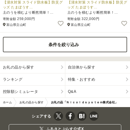
【浸水対策 スライド防水板】防災グ
【浸水対策 スライド防水板】防災グ
ッズ たまぼうす…
ッズ たまぼうす…
土のうを積むより断然簡単！…
土のうを積むより断然簡単！…
259,000円
322,000円
寄附金額
寄附金額
富山県立山町
富山県立山町
条件を絞り込み
お礼の品から探す
自治体から探す
ランキング
特集・おすすめ
控除額シミュレータ
Q&A
ホーム
お礼の品から探す
お礼の品「Ｎｉｃｏｌｄｓｙｓｔｅｍ株式会社」
シェアする
ふるさとぷらす公式X