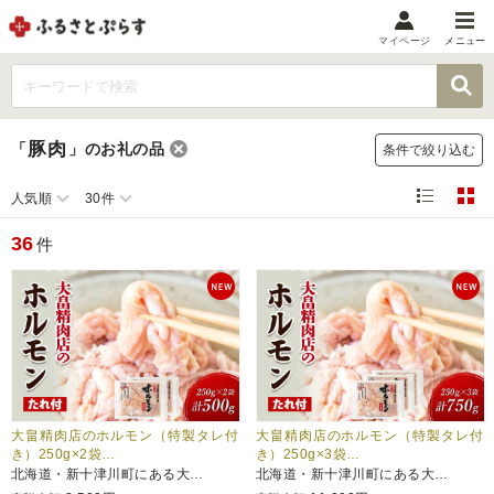
マイページ
メニュー
マイメニュー
マイページ
豚肉
「
」
のお礼の品
条件で絞り込む
お気に入り
閲覧履歴
人気順
30件
メニュー
36
件
お礼の品から探す
お礼の品をカテゴリや金額で絞り込み
自治体から探す
ランキング
大畠精肉店のホルモン（特製タレ付
大畠精肉店のホルモン（特製タレ付
き）250g×2袋…
き）250g×3袋…
北海道・新十津川町にある大…
北海道・新十津川町にある大…
特集・おすすめ