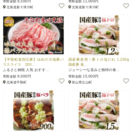
8,500円
11,000円
寄附金額
寄附金額
北海道新十津川町
北海道新十津川町
ふるさと納税とは
控除額シミュレータ
Q&A
【平取町産四元豚】ゆめの大地豚バ
国産豚使用！豚トロ塩だれ 1,200g
ラスライス 200…
国産豚 食…
ふるさと納税 人気 おすす…
ジューシーな旨みと独特の食…
9,000円
15,000円
寄附金額
寄附金額
北海道平取町
富山県立山町