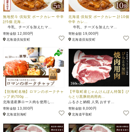
無地熨斗 倶知安 ポークカレー 中辛
北海道 倶知安 ポークカレー 計10個
計5個 北海…
中辛 カレ…
牛乳、チーズを加えたマ…
牛乳、チーズを加えたマ…
12,000円
19,000円
寄附金額
寄附金額
北海道倶知安町
北海道倶知安町
【別海町名物】ロマンのポークチャ
【平取町産じゃんけんぽん特製】び
ップ 約700g …
らとり黒豚焼肉用肉…
北海道産豚ロース肉を使用し…
ふるさと納税 人気 おすす…
13,000円
8,000円
寄附金額
寄附金額
北海道別海町
北海道平取町