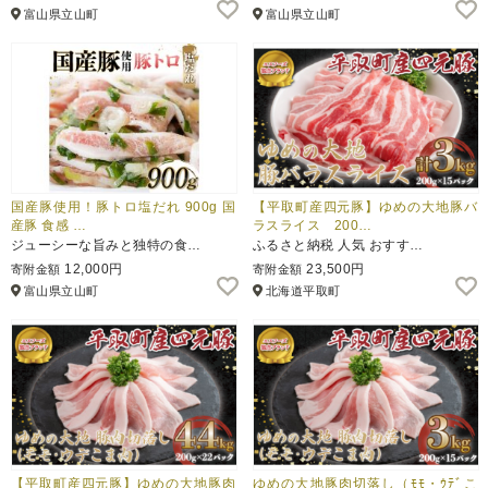
富山県立山町
富山県立山町
国産豚使用！豚トロ塩だれ 900g 国
【平取町産四元豚】ゆめの大地豚バ
産豚 食感 …
ラスライス 200…
ジューシーな旨みと独特の食…
ふるさと納税 人気 おすす…
12,000円
23,500円
寄附金額
寄附金額
富山県立山町
北海道平取町
【平取町産四元豚】ゆめの大地豚肉
ゆめの大地豚肉切落し（ﾓﾓ・ｳﾃﾞこ