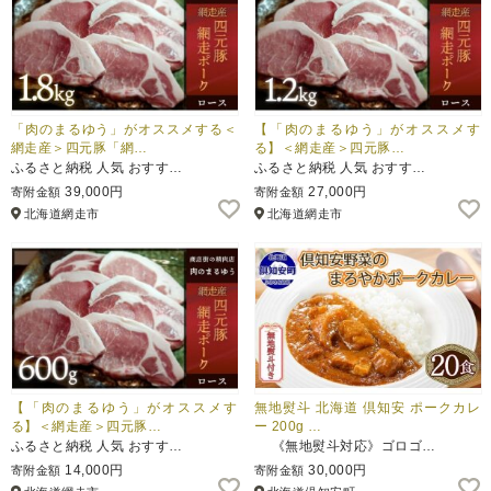
「肉のまるゆう」がオススメする＜
【「肉のまるゆう」がオススメす
網走産＞四元豚「網…
る】＜網走産＞四元豚…
ふるさと納税 人気 おすす…
ふるさと納税 人気 おすす…
39,000円
27,000円
寄附金額
寄附金額
北海道網走市
北海道網走市
【「肉のまるゆう」がオススメす
無地熨斗 北海道 倶知安 ポークカレ
る】＜網走産＞四元豚…
ー 200g …
ふるさと納税 人気 おすす…
《無地熨斗対応》ゴロゴ…
14,000円
30,000円
寄附金額
寄附金額