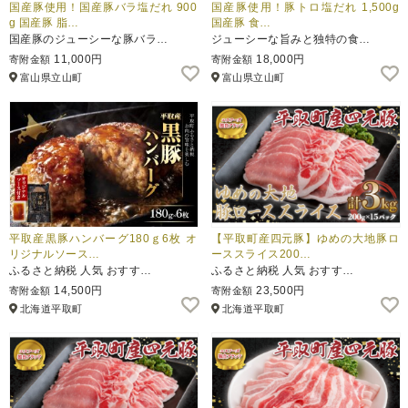
国産豚使用！国産豚バラ塩だれ 900
国産豚使用！豚トロ塩だれ 1,500g
g 国産豚 脂…
国産豚 食…
国産豚のジューシーな豚バラ…
ジューシーな旨みと独特の食…
11,000円
18,000円
寄附金額
寄附金額
富山県立山町
富山県立山町
平取産黒豚ハンバーグ180ｇ6枚 オ
【平取町産四元豚】ゆめの大地豚ロ
リジナルソース…
ーススライス200…
ふるさと納税 人気 おすす…
ふるさと納税 人気 おすす…
14,500円
23,500円
寄附金額
寄附金額
北海道平取町
北海道平取町