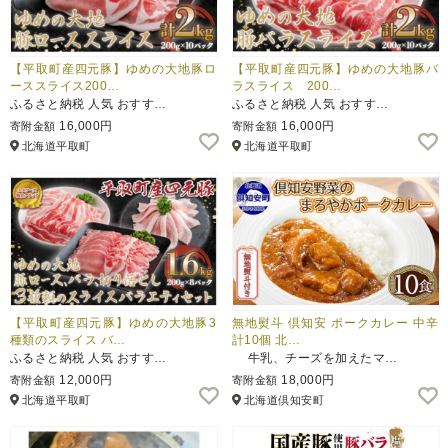
【平取町産四元豚】ゆめの大地豚ロ
【平取町産四元豚】ゆめの大地豚バ
ーススライス200…
ラスライス 200…
ふるさと納税 人気 おすす…
ふるさと納税 人気 おすす…
16,000円
16,000円
寄附金額
寄附金額
北海道平取町
北海道平取町
【平取町産四元豚】ゆめの大地豚3
無地熨斗 倶知安 ポークカレー 中辛
種類のスライス バ…
計10個 北…
ふるさと納税 人気 おすす…
牛乳、チーズを加えたマ…
12,000円
18,000円
寄附金額
寄附金額
北海道平取町
北海道倶知安町