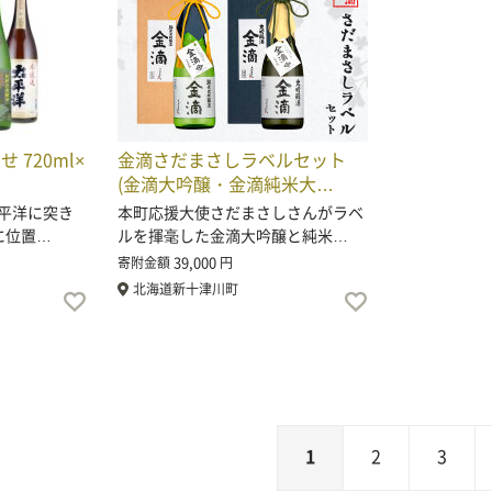
 720ml×
金滴さだまさしラベルセット
(金滴大吟醸・金滴純米大…
平洋に突き
本町応援大使さだまさしさんがラベ
に位置…
ルを揮毫した金滴大吟醸と純米…
39,000
寄附金額
円
北海道新十津川町
1
2
3