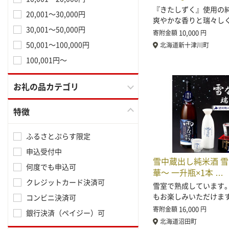
『きたしずく』使用の
20,001～30,000円
爽やかな香りと瑞々し
30,001～50,000円
10,000
寄附金額
円
50,001～100,000円
北海道新十津川町
100,001円～
お礼の品カテゴリ
特徴
ふるさとぷらす限定
申込受付中
雪中蔵出し純米酒 
何度でも申込可
華～ 一升瓶×1本 …
クレジットカード決済可
雪室で熟成しています
もお楽しみいただけます
コンビニ決済可
16,000
寄附金額
円
銀行決済（ペイジー）可
北海道沼田町