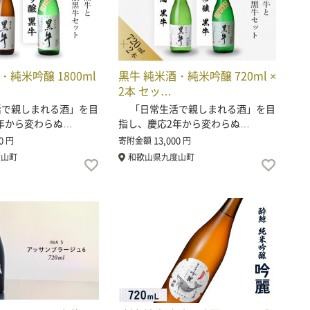
・純米吟醸 1800ml
黒牛 純米酒・純米吟醸 720ml ×
2本 セッ…
で親しまれる酒」を目
「日常生活で親しまれる酒」を目
年から変わらぬ…
指し、慶応2年から変わらぬ…
0
13,000
円
寄附金額
円
度山町
和歌山県九度山町