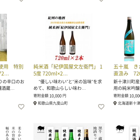
使用 特別
純米酒「紀伊国屋文左衛門」 1
五十嵐 き
2…
5度 720ml×2…
直汲み 72
りの辛口のお
“優しい味わい”と“米の旨味”を求
新十津川町産
舗酒蔵…
めて、和歌山らしい味わ…
用の純米吟醸
10,000
10,00
寄附金額
円
寄附金額
和歌山県九度山町
北海道新十