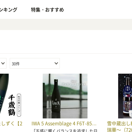
ンキング
特集・おすすめ
30件
たしずく【2
IWA 5 Assemblage 4 F6T-85…
雪中蔵出し
瑞華～（720
「五感に響くバランスを追求した日