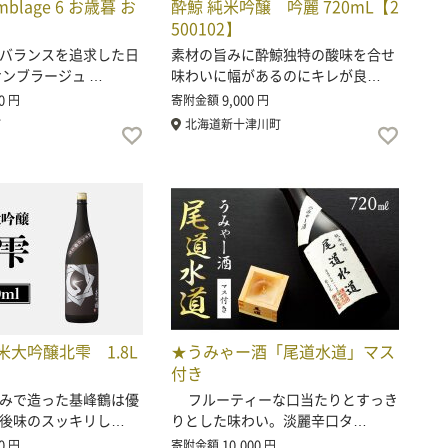
emblage 6 お歳暮 お
酔鯨 純米吟醸 吟麗 720mL【2
500102】
バランスを追求した日
素材の旨みに酔鯨独特の酸味を合せ
サンブラージュ …
味わいに幅があるのにキレが良…
0
9,000
円
寄附金額
円
町
北海道新十津川町
大吟醸北雫 1.8L
★うみゃー酒「尾道水道」マス
】
付き
みで造った基峰鶴は優
フルーティーな口当たりとすっき
後味のスッキリし…
りとした味わい。淡麗辛口タ…
0
10,000
円
寄附金額
円