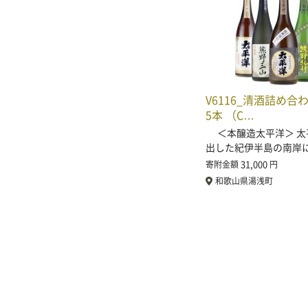
V6116_清酒詰め合わせ
5本 （C…
＜本醸造太平洋＞ 太
出した紀伊半島の南岸
31,000
寄附金額
円
和歌山県湯浅町