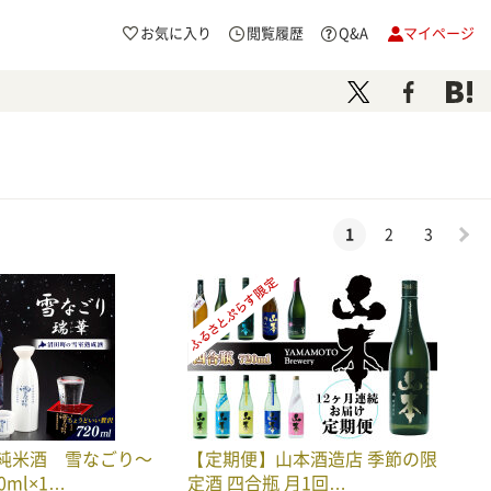
お気に入り
閲覧履歴
Q&A
マイページ
1
2
3
純米酒 雪なごり～
【定期便】山本酒造店 季節の限
ml×1…
定酒 四合瓶 月1回…