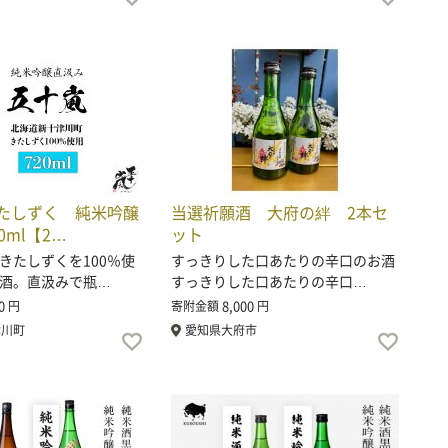
たしずく 純米吟醸
当選祈願酒 大府の絆 2本セ
0ml【2…
ット
きたしずくを100％使
すっきりした口あたりの辛口のお酒
酒。直汲みで瓶…
すっきりした口あたりの辛口…
0
8,000
円
寄附金額
円
津川町
愛知県大府市