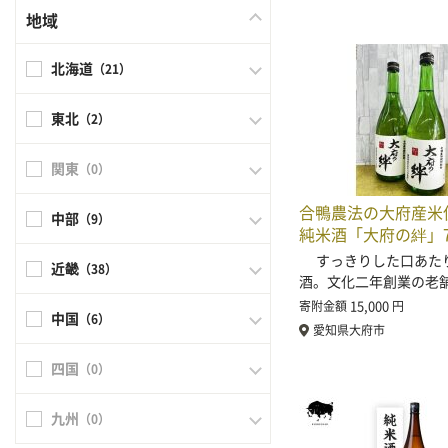
地域
北海道
（21）
東北
（2）
関東
（0）
合鴨農法の大府産米
中部
（9）
純米酒「大府の絆」7
すっきりした口あた
近畿
（38）
酒。文化二年創業の老
15,000
寄附金額
円
中国
（6）
愛知県大府市
四国
（0）
九州
（0）