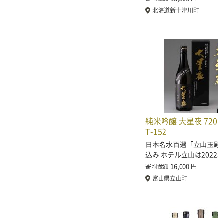
北海道新十津川町
純米吟醸 大星夜 720m
T-152
日本名水百選「立山玉
込み ホテル立山は202
16,000
寄附金額
円
富山県立山町