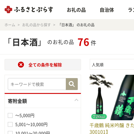
お礼の品
自治体
ラ
ホーム
お礼の品から探す
「日本酒」 のお礼の品
76
「
日本酒
」
のお礼の品
件
全ての条件を解除
人気順
寄附金額
～5,000円
5,001～10,000円
千歳鶴 純米吟醸 き
300101】
10,001～20,000円