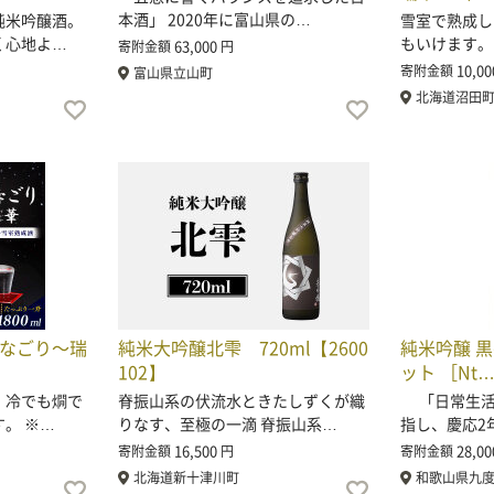
本酒」 2020年に富山県の…
純米吟醸酒。
雪室で熟成し
く心地よ…
もいけます。
63,000
寄附金額
円
10,00
寄附金額
富山県立山町
北海道沼田
雪なごり～瑞
純米大吟醸北雫 720ml【2600
純米吟醸 黒牛
102】
ット ［Nt
。冷でも燗で
脊振山系の伏流水ときたしずくが織
「日常生活
。 ※…
りなす、至極の一滴 脊振山系…
指し、慶応2
16,500
28,00
寄附金額
円
寄附金額
北海道新十津川町
和歌山県九