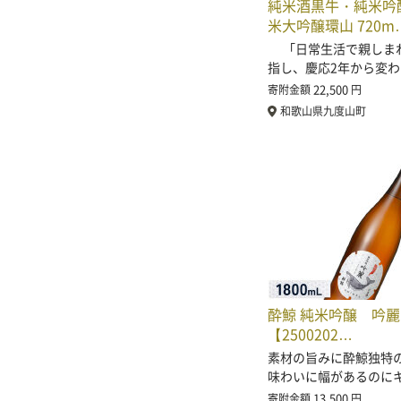
純米酒黒牛・純米吟
米大吟醸環山 720m
「日常生活で親しま
指し、慶応2年から変
22,500
寄附金額
円
和歌山県九度山町
酔鯨 純米吟醸 吟麗 
【2500202…
素材の旨みに酔鯨独特
味わいに幅があるのに
13,500
寄附金額
円