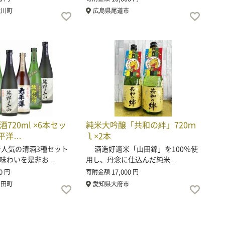
津川町
広島県尾道市
720ml ×6本セッ
純米大吟醸「共和の絆」720ｍ
平洋…
ｌ×2本
人気の清酒3種セット
酒造好適米「山田錦」を100％使
味わいを是非お…
用し、丹念に仕込んだ純米…
0
17,000
円
寄附金額
円
富田町
愛知県大府市