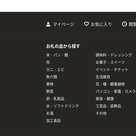
マイページ
お気に入り
閲
お礼の品から探す
米・パン・麺
調味料・ドレッシング
肉
お菓子・スイーツ
カニ・エビ
イベント・チケット
魚介類
生活雑貨
果物
花・種・観葉植物
野菜
パソコン・家電・カメラ
卵・乳製品
美容・健康
水・ソフトドリンク
工芸品・装飾品
お酒
その他
加工食品