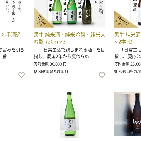
本 名手酒造
黒牛 純米酒・純米吟醸・純米大
黒牛 純米酒
吟醸 720ml×3…
× 2本 セ…
の旨みを引き
「日常生活で親しまれる酒」を目
「日常生活
 旨…
指し、慶応2年から変わらぬ…
指し、慶応2
30,000
25,00
寄附金額
円
寄附金額
和歌山県九度山町
和歌山県九