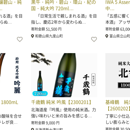
醸碧山・純
黒牛・純吟・碧山・環山・紀の
IWA 5 Ass
…
国・純大吟 720ml…
中…
れる酒」を目
「日常生活で親しまれる酒」を目
「五感に響く
わらぬ…
指し、慶応2年から変わらぬ…
本酒」 アッ
51,500
63,00
寄附金額
円
寄附金額
和歌山県九度山町
富山県立山
1800mL
千歳鶴 純米 吟風【2300201】
基峰鶴 純米
【2600202
北海道産『吟風』使用の純米酒。力
強い味わいと米の旨みを感じる…
の酸味を合せ
丁寧に小仕込
キレが良…
しい膨らみと
9,000
寄附金額
円
30,50
寄附金額
北海道新十津川町