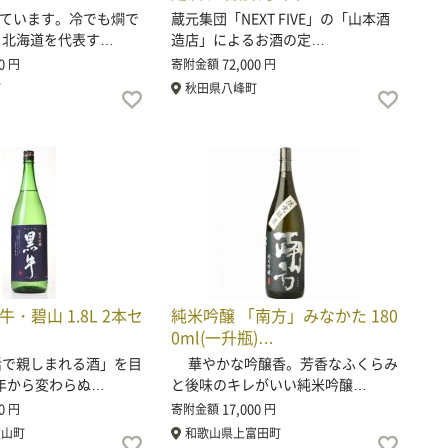
ています。冷でも燗で
蔵元集団「NEXT FIVE」の「山本酒
 北海道を代表す…
造店」によるお酒の定…
0
72,000
円
寄附金額
円
町
秋田県八峰町
・碧山 1.8L 2本セ
純米吟醸 「南方」みなかた 180
…
0ml(一升瓶)…
で親しまれる酒」を目
華やかな吟醸香。芳香なふくらみ
年から変わらぬ…
と後味のキレがいい純米吟醸…
0
17,000
円
寄附金額
円
度山町
和歌山県上富田町