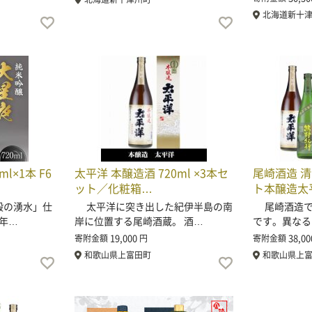
北海道新十
l×1本 F6
太平洋 本醸造酒 720ml ×3本セ
尾崎酒造 清酒
ット／化粧箱…
ト本醸造太
殿の湧水」仕
太平洋に突き出した紀伊半島の南
尾崎酒造で
2年…
岸に位置する尾崎酒蔵。 酒…
です。異なる
19,000
38,00
寄附金額
円
寄附金額
和歌山県上富田町
和歌山県上