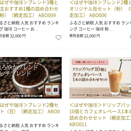
はぜや珈琲＞ブレンド3種と
＜はぜや珈琲＞ブレンド2種
主おすすめ1種の詰め合わせ
オリジナル缶セット（粉）（
粉）（網走加工） ABO009
走加工） ABO006
るさと納税 人気 おすすめ ランキ
ふるさと納税 人気 おすすめ ラン
グ 珈琲 コーヒー お…
ング コーヒー 珈琲 粉…
32,000
22,000
附金額
円
寄附金額
円
はぜや珈琲＞ブレンド2種セ
＜はぜや珈琲＞ドリップバッ
ト（豆）（網走加工） ABO0
10個とカフェオレベース1本
3
詰め合わせセット（網走加工
ABO011
るさと納税 人気 おすすめ ランキ