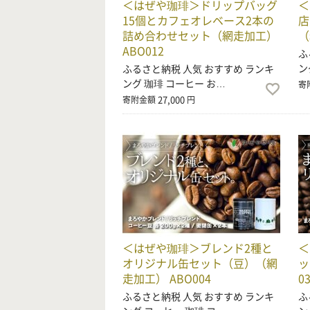
＜はぜや珈琲＞ドリップバッグ
＜
15個とカフェオレベース2本の
店
詰め合わせセット（網走加工）
（
ABO012
ふ
ン
ふるさと納税 人気 おすすめ ランキ
ング 珈琲 コーヒー お…
寄
27,000
寄附金額
円
＜はぜや珈琲＞ブレンド2種と
＜
オリジナル缶セット（豆）（網
ッ
走加工） ABO004
0
ふるさと納税 人気 おすすめ ランキ
ふ