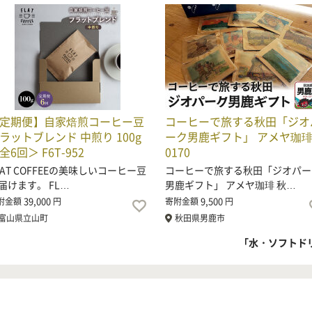
定期便】自家焙煎コーヒー豆
コーヒーで旅する秋田「ジオ
ラットブレンド 中煎り 100g
ーク男鹿ギフト」 アメヤ珈琲|
全6回＞ F6T-952
0170
LAT COFFEEの美味しいコーヒー豆
コーヒーで旅する秋田「ジオパー
届けます。 FL…
男鹿ギフト」 アメヤ珈琲 秋…
39,000
9,500
附金額
円
寄附金額
円
富山県立山町
秋田県男鹿市
「水・ソフトド