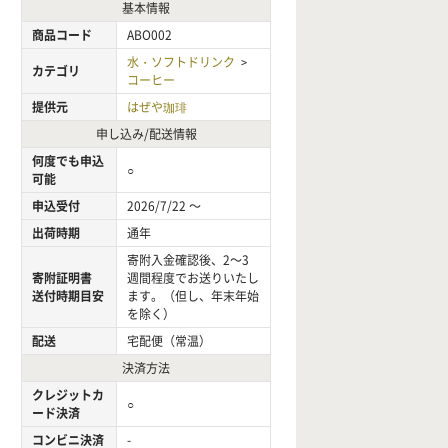
基本情報
商品コード
ABO002
水・ソフトドリンク
>
カテゴリ
コーヒー
提供元
はぜや珈琲
申し込み/配送情報
何度でも申込
○
可能
申込受付
2026/7/22 ～
出荷時期
通年
寄附入金確認後、2～3
寄附証明書
週間程度でお送りいたし
送付時期目安
ます。（但し、年末年始
を除く）
配送
宅配便（常温）
決済方法
クレジットカ
○
ード決済
コンビニ決済
-