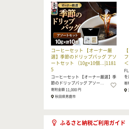
コーヒーセット 【オーナー厳
【
選】季節のドリップバッグ アソ
フ
ートセット （10g×10個…|1181
＜
5
F
を
コーヒーセット 【オーナー厳選】季
節のドリップバッグ アソー…
寄
11,000
寄附金額
円
秋田県男鹿市
ふるさと納税ご利用ガイド