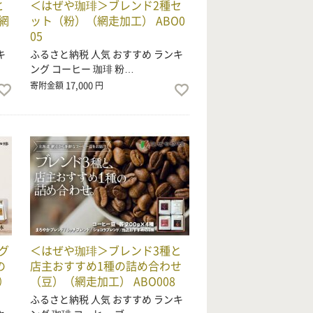
と
＜はぜや珈琲＞ブレンド2種セ
網
ット（粉）（網走加工） ABO0
05
キ
ふるさと納税 人気 おすすめ ランキ
ング コーヒー 珈琲 粉…
17,000
寄附金額
円
グ
＜はぜや珈琲＞ブレンド3種と
の
店主おすすめ1種の詰め合わせ
）
（豆）（網走加工） ABO008
ふるさと納税 人気 おすすめ ランキ