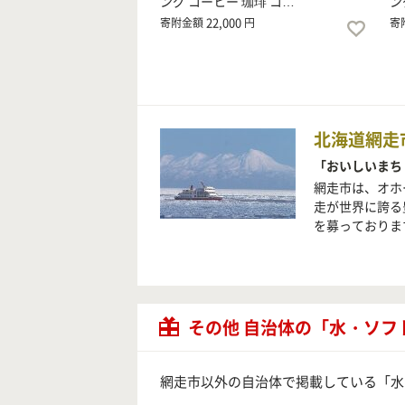
ング コーヒー 珈琲 コ…
ン
22,000
寄附金額
円
寄
北海道網走
「おいしいまち
網走市は、オホ
走が世界に誇る
を募っておりま
その他 自治体の「水・ソ
網走市以外の自治体で掲載している「水