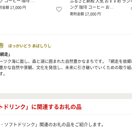
グ コーヒー 珈琲 …
ふるさと納税 人気 おすすめ ラン
ング 珈琲 コーヒー お…
17,000
附金額
円
17,000
寄附金額
円
市
ほっかいどう あばしりし
 網走」
ーツク海に面し、森と湖に囲まれた自然豊かなまちです。「網走を故郷
豊かな自然や景観、文化を発信し、未来に引き継いでいくための取り組
す。
フトドリンク」に関連するお礼の品
・ソフトドリンク」関連のお礼の品をご紹介します。