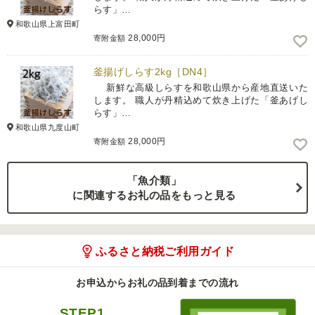
らす」…
和歌山県上富田町
28,000円
寄附金額
釜揚げしらす2kg［DN4］
新鮮な高級しらすを和歌山県から産地直送いた
します。 職人が丹精込めて炊き上げた「釜あげし
らす」…
和歌山県九度山町
28,000円
寄附金額
「魚介類」
に関連するお礼の品をもっと見る
ふるさと納税ご利用ガイド
お申込からお礼の品到着までの流れ
STEP1