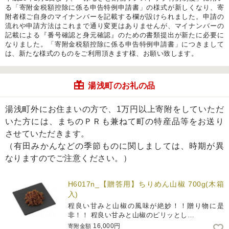
る「寄附金税額控除に係る申告特例申請書」の様式が新しくなり、寄
附者様ご自身のマイナンバーを記載する欄が設けられました。申請の
流れや申請方法はこれまで通り変更はありませんが、マイナンバーの
記載による『番号確認と身元確認』のための書類提出が新たに必要に
なりました。「寄附金税額控除に係る申告特例申請書」につきまして
は、新たな様式のものをご利用頂きます様、お願い致します。
湯浅町のお礼の品
湯浅町外にお住まいの方で、1万円以上寄附をしていただ
いた方には、まちのＰＲも兼ねて町の特産品等をお送り
させていただきます。
（有田みかんなどの季節ものに関しましては、時期が異
なりますのでご注意ください。）
H6017n_【贈答用】ちりめん山椒 700g(木箱
入)
程良い甘みと山椒の風味が絶妙！！贈り物に是
非！！ 程良い甘みと山椒のピリッとし…
16,000円
寄附金額