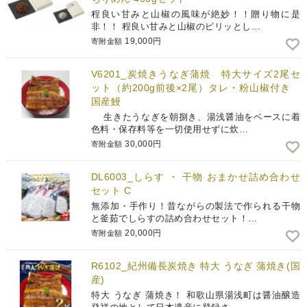
程良い甘みと山椒の風味が絶妙！！贈り物に是
非！！ 程良い甘みと山椒のピリッとし…
19,000円
寄附金額
V6201_炭焼きうなぎ蒲焼 特大サイズ2尾セ
ット（約200g前後×2尾）タレ・粉山椒付き
国産鰻
生きたうなぎを朝捌き、湯浅醤油をベースに着
色料・保存料等を一切使用せずに炊…
30,000円
寄附金額
DL6003_しらす ・ 干物 おまかせ詰め合わせ
セット C
無添加・手作り！昔ながらの製法で作られる干物
と釜茹でしらすの詰め合わせセット！…
20,000円
寄附金額
R6102_紀州備長炭焼き 特大 うなぎ 蒲焼き(国
産)
特大 うなぎ 蒲焼き！ 和歌山県湯浅町は醤油醸造