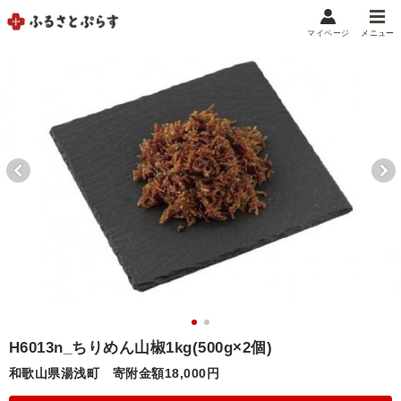
マイページ
メニュー
マイメニュー
マイページ
お気に入り
閲覧履歴
メニュー
お礼の品から探す
お礼の品をカテゴリや金額で絞り込み
自治体から探す
ランキング
H6013n_ちりめん山椒1kg(500g×2個)
和歌山県湯浅町
寄附金額18,000円
特集・おすすめ