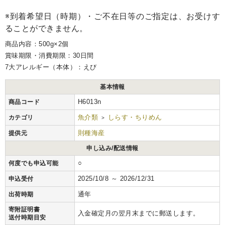
※到着希望日（時期）・ご不在日等のご指定は、お受けす
ることができません。
商品内容：500g×2個
賞味期限・消費期限：30日間
7大アレルギー（本体）：えび
基本情報
H6013n
商品コード
魚介類
しらす・ちりめん
カテゴリ
>
則種海産
提供元
申し込み/配送情報
○
何度でも申込可能
2025/10/8 ～ 2026/12/31
申込受付
通年
出荷時期
寄附証明書
入金確定月の翌月末までに郵送します。
送付時期目安