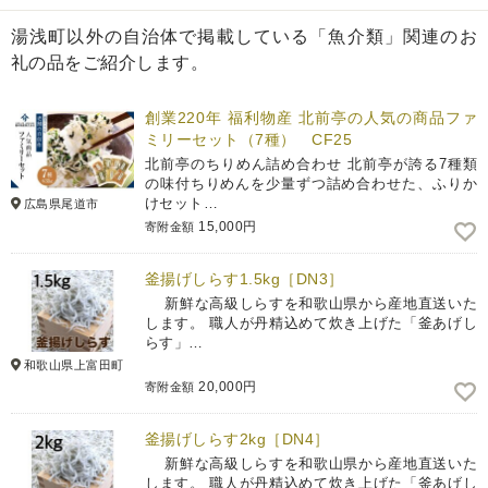
湯浅町以外の自治体で掲載している「魚介類」関連のお
礼の品をご紹介します。
創業220年 福利物産 北前亭の人気の商品ファ
ミリーセット（7種） CF25
北前亭のちりめん詰め合わせ 北前亭が誇る7種類
の味付ちりめんを少量ずつ詰め合わせた、ふりか
けセット…
広島県尾道市
15,000円
寄附金額
釜揚げしらす1.5kg［DN3］
新鮮な高級しらすを和歌山県から産地直送いた
します。 職人が丹精込めて炊き上げた「釜あげし
らす」…
和歌山県上富田町
20,000円
寄附金額
釜揚げしらす2kg［DN4］
新鮮な高級しらすを和歌山県から産地直送いた
します。 職人が丹精込めて炊き上げた「釜あげし