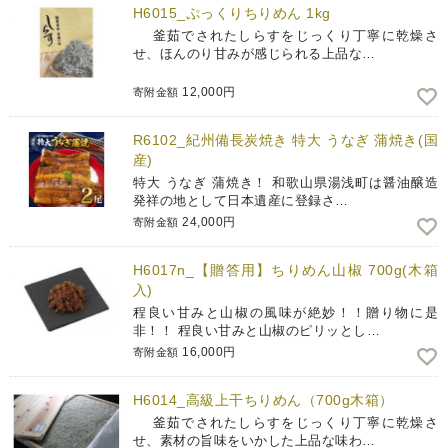
H6015_ぷっくりちりめん 1kg
釜茹でされたしらすをじっくり丁寧に乾燥さ
せ、ほんのり甘みが感じられる上品な…
12,000円
寄附金額
R6102_紀州備長炭焼き 特大 うなぎ 蒲焼き(国
産)
特大 うなぎ 蒲焼き！ 和歌山県湯浅町は醤油醸造
発祥の地として日本遺産に登録さ…
24,000円
寄附金額
H6017n_【贈答用】ちりめん山椒 700g(木箱
入)
程良い甘みと山椒の風味が絶妙！！贈り物に是
非！！ 程良い甘みと山椒のピリッとし…
16,000円
寄附金額
H6014_高級上干ちりめん（700g木箱）
釜茹でされたしらすをじっくり丁寧に乾燥さ
せ、素材の旨味をいかした上品な味わ…