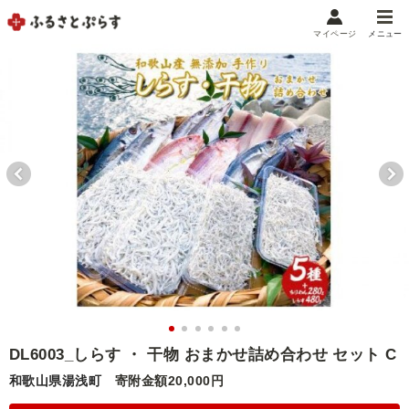
マイページ
メニュー
マイメニュー
マイページ
お気に入り
閲覧履歴
メニュー
お礼の品から探す
お礼の品をカテゴリや金額で絞り込み
自治体から探す
ランキング
DL6003_しらす ・ 干物 おまかせ詰め合わせ セット C
和歌山県湯浅町
寄附金額20,000円
特集・おすすめ