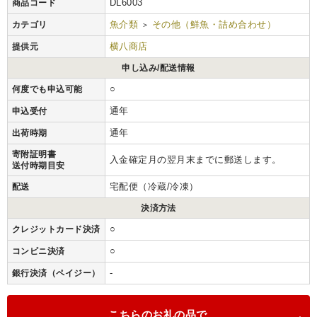
DL6003
商品コード
魚介類
その他（鮮魚・詰め合わせ）
カテゴリ
>
横八商店
提供元
申し込み/配送情報
○
何度でも申込可能
通年
申込受付
通年
出荷時期
寄附証明書
入金確定月の翌月末までに郵送します。
送付時期目安
宅配便（冷蔵/冷凍）
配送
決済方法
○
クレジットカード決済
○
コンビニ決済
-
銀行決済（ペイジー）
こちらのお礼の品で