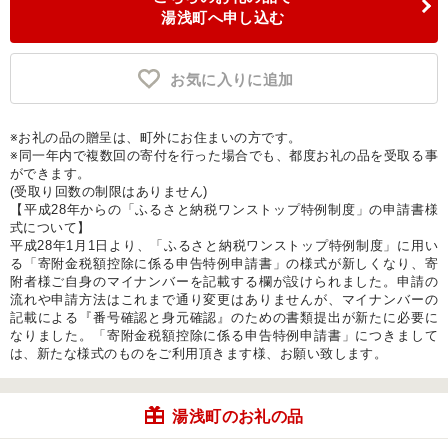
湯浅町へ申し込む
お気に入りに追加
※お礼の品の贈呈は、町外にお住まいの方です。
※同一年内で複数回の寄付を行った場合でも、都度お礼の品を受取る事
ができます。
(受取り回数の制限はありません)
【平成28年からの「ふるさと納税ワンストップ特例制度」の申請書様
式について】
平成28年1月1日より、「ふるさと納税ワンストップ特例制度」に用い
る「寄附金税額控除に係る申告特例申請書」の様式が新しくなり、寄
附者様ご自身のマイナンバーを記載する欄が設けられました。申請の
流れや申請方法はこれまで通り変更はありませんが、マイナンバーの
記載による『番号確認と身元確認』のための書類提出が新たに必要に
なりました。「寄附金税額控除に係る申告特例申請書」につきまして
は、新たな様式のものをご利用頂きます様、お願い致します。
湯浅町のお礼の品