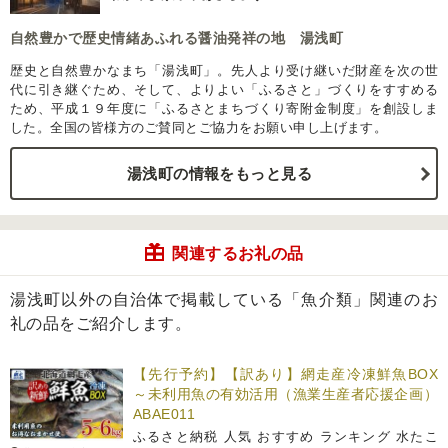
自然豊かで歴史情緒あふれる醤油発祥の地 湯浅町
歴史と自然豊かなまち「湯浅町」。先人より受け継いだ財産を次の世
代に引き継ぐため、そして、よりよい「ふるさと」づくりをすすめる
ため、平成１９年度に「ふるさとまちづくり寄附金制度」を創設しま
した。全国の皆様方のご賛同とご協力をお願い申し上げます。
湯浅町の情報をもっと見る
関連するお礼の品
湯浅町以外の自治体で掲載している「魚介類」関連のお
礼の品をご紹介します。
【先行予約】【訳あり】網走産冷凍鮮魚BOX
～未利用魚の有効活用（漁業生産者応援企画）
ABAE011
ふるさと納税 人気 おすすめ ランキング 水たこ