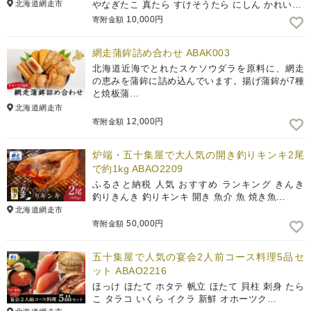
北海道網走市
やなぎたこ 真たら すけそうたら にしん かれい…
10,000円
寄附金額
網走蒲鉾詰め合わせ ABAK003
北海道近海でとれたスケソウダラを原料に、網走
の恵みを蒲鉾に詰め込んでいます。揚げ蒲鉾が7種
と焼板蒲…
北海道網走市
12,000円
寄附金額
炉端・五十集屋で大人気の開き釣りキンキ2尾
で約1kg ABAO2209
ふるさと納税 人気 おすすめ ランキング きんき
釣りきんき 釣りキンキ 開き 魚介 魚 焼き魚…
北海道網走市
50,000円
寄附金額
五十集屋で人気の宴会2人前コース料理5品セ
ット ABAO2216
ほっけ ほたて ホタテ 帆立 ほたて 貝柱 刺身 たら
こ タラコ いくら イクラ 新鮮 オホーツク…