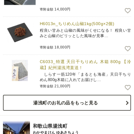
14,000円
寄附金額
H6013n_ちりめん山椒1kg(500g×2個)
程良い甘みと山椒の風味がくせになる！ 程良い甘
みと山椒のピリッとした風味が見事…
18,000円
寄附金額
C6033_特選 天日干ちりめん 木箱 800g 【冷
蔵】紀州湯浅湾直送！
しらす一筋120年「まるとも海産」天日干ちり
めん800g木箱に入れてお届けし…
21,000円
寄附金額
湯浅町のお礼の品をもっと見る
和歌山県湯浅町
わかやまけん ゆあさちょう