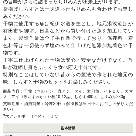
の旨味がさらに詰まったちりめんが出来上がります。
釜揚げしらすとは一味違ったちりめんも合わせてお楽し
みください。
干物に使用する魚は紀伊水道を主とし、地元湯浅港ほか
有田市や御坊、日高などから買い付けた魚を加工してい
ます。製造作業は全て手作業で行っており、保存料・着
色料等は一切使わず塩のみで仕上げた無添加無着色の干
物です。
丁寧に仕上げられた干物は安心・安全なだけでなく、旨
味が凝縮し身もふっくら食べ応え十分です。
特別なことはしていない昔からの製法で作られた地元の
味、しらすと干物のセットをお楽しみください。
商品内容：干物（マルアジ、真アジ、タイ、太刀魚、イトヨリ、カマ
ス、アイゴ等いずれか）/5種10-12品、しらす480g、ちりめん280g
賞味期限・消費期限：冷凍30日（解凍後は当日中にお召し上がりくだ
さい）
7大アレルギー（本体）：えび
基本情報