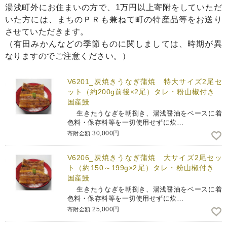
湯浅町外にお住まいの方で、1万円以上寄附をしていただ
いた方には、まちのＰＲも兼ねて町の特産品等をお送り
させていただきます。
（有田みかんなどの季節ものに関しましては、時期が異
なりますのでご注意ください。）
V6201_炭焼きうなぎ蒲焼 特大サイズ2尾セ
ット（約200g前後×2尾）タレ・粉山椒付き
国産鰻
生きたうなぎを朝捌き、湯浅醤油をベースに着
色料・保存料等を一切使用せずに炊…
30,000円
寄附金額
V6206_炭焼きうなぎ蒲焼 大サイズ2尾セッ
ト（約150～199g×2尾）タレ・粉山椒付き
国産鰻
生きたうなぎを朝捌き、湯浅醤油をベースに着
色料・保存料等を一切使用せずに炊…
25,000円
寄附金額