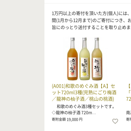
1万円以上の寄付を頂いた方(個人)に
間(1月から12月まで)のご寄付につ
旨にのっとり送付することを取り止めま
(A001)和歌のめぐみ酒【A】セ
【
ット720ml3種(完熟にごり梅酒
「
／龍神の柚子酒／桃山の桃酒)
7
和歌のめぐみ酒3種セットです。
梅
◇龍神の柚子酒 720m…
南
19,000
寄附金額
円
寄