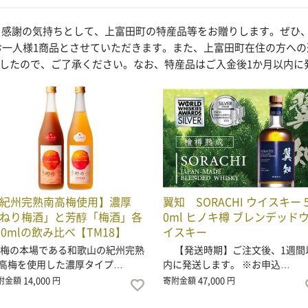
は、感謝の気持ちとして、上富田町の特産品等をお贈りします。ぜひ
き、お一人様1商品とさせていただきます。また、上富田町在住の方へ
したので、ご了承ください。なお、特産品はご入金後1か月以内に
紀州完熟南高梅使用】濃厚
翼知 SORACHI ウイスキー 
ねり梅酒」と芳醇「梅酒」各
0ml ヒノキ樽 ブレンデッド
20mlの飲み比べ【TM18】
イスキー
の本場である和歌山の紀州完熟
【発送時期】ご注文後、1週間
高梅を使用した濃厚タイプ…
内に発送します。 ※お申込…
14,000
47,000
附金額
円
寄附金額
円