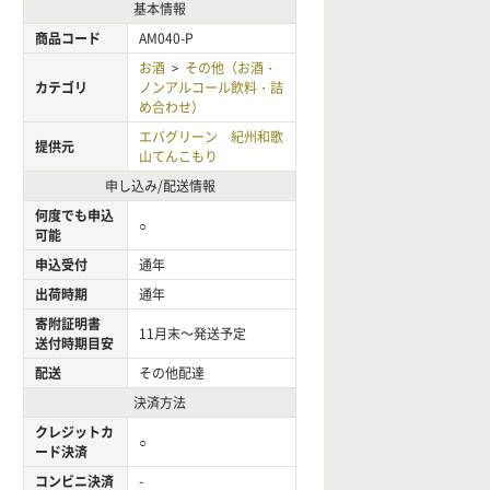
基本情報
商品コード
AM040-P
お酒
その他（お酒・
>
カテゴリ
ノンアルコール飲料・詰
め合わせ）
エバグリーン 紀州和歌
提供元
山てんこもり
申し込み/配送情報
何度でも申込
○
可能
申込受付
通年
出荷時期
通年
寄附証明書
11月末～発送予定
送付時期目安
配送
その他配達
決済方法
クレジットカ
○
ード決済
コンビニ決済
-