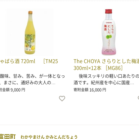
ゃばら酒 720ml ［TM25
The CHOYA さらりとした梅
］
300ml×12本 ［MG86］
味、甘み、苦み、が一体となっ
後味スッキリの軽い口あたり
、まさに、通好みの大人の…
酒です。紀州産を中心に国産…
9,000
16,000
附金額
円
寄附金額
円
富田町
わかやまけん かみとんだちょう