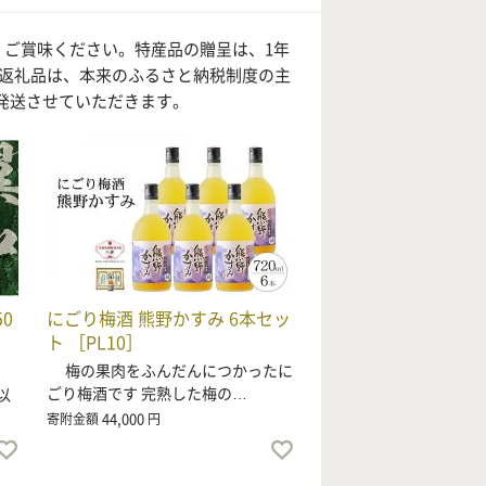
、ご賞味ください。特産品の贈呈は、1年
の返礼品は、本来のふるさと納税制度の主
発送させていただきます。
50
にごり梅酒 熊野かすみ 6本セッ
ウ
ト ［PL10］
梅の果肉をふんだんにつかったに
ごり梅酒です 完熟した梅の…
以
44,000
寄附金額
円