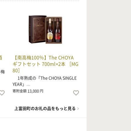
酒
【南高梅100％】The CHOYA
ギフトセット 700ml×2本 ［MG
80］
の梅
1年熟成の「The CHOYA SINGLE
YEAR」…
13,000
寄附金額
円
上富田町のお礼の品をもっと見る