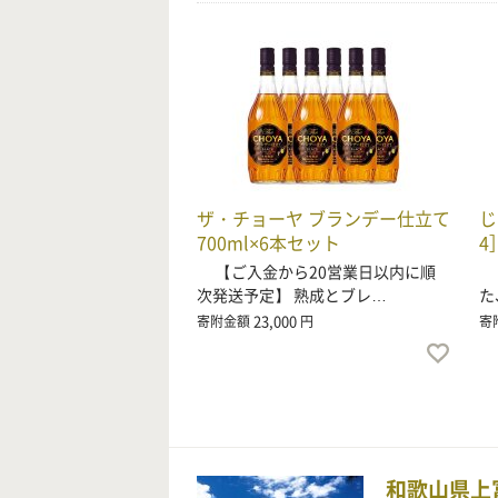
ザ・チョーヤ ブランデー仕立て
じ
700ml×6本セット
4
【ご入金から20営業日以内に順
酸
次発送予定】 熟成とブレ…
た
23,000
寄附金額
円
寄
和歌山県上