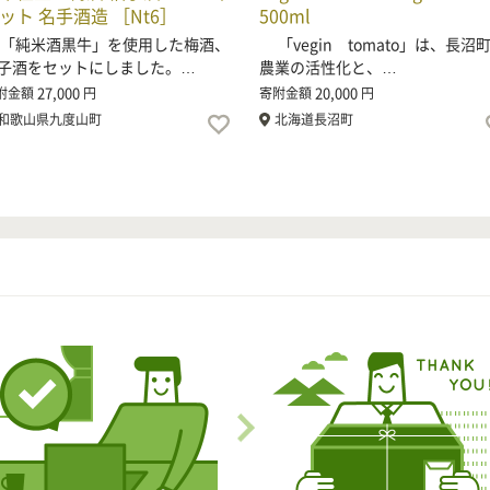
ット 名手酒造 ［Nt6］
500ml
純米酒黒牛」を使用した梅酒、
「vegin tomato」は、長沼
子酒をセットにしました。…
農業の活性化と、…
27,000
20,000
附金額
円
寄附金額
円
和歌山県九度山町
北海道長沼町