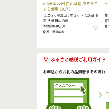
ml×6本 秋田 白山酒造 あきたこ
セ
まち使用|10173
「
柚
どぶろく寒風山 6本セット 720ml×6
本 秋田 白山酒造…
寄
40,700
寄附金額
円
秋田県男鹿市
ふるさと納税ご利用ガイド
お申込からお礼の品到着までの流れ