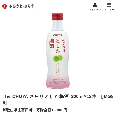
マイページ
メニュー
マイメニュー
マイページ
お気に入り
閲覧履歴
メニュー
お礼の品から探す
お礼の品をカテゴリや金額で絞り込み
自治体から探す
The CHOYA さらりとした梅酒 300ml×12本 ［MG8
ランキング
6］
和歌山県上富田町
寄附金額16,000円
特集・おすすめ