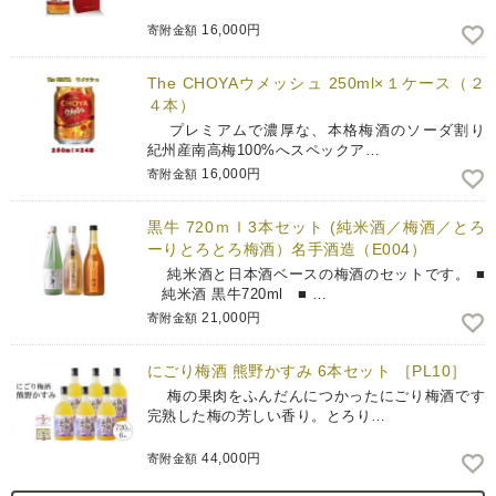
16,000円
寄附金額
The CHOYAウメッシュ 250ml×１ケース（２
４本）
プレミアムで濃厚な、本格梅酒のソーダ割り
紀州産南高梅100%へスペックア…
16,000円
寄附金額
黒牛 720ｍｌ3本セット (純米酒／梅酒／とろ
ーりとろとろ梅酒）名手酒造（E004）
純米酒と日本酒ベースの梅酒のセットです。 ■
純米酒 黒牛720ml ■ …
21,000円
寄附金額
にごり梅酒 熊野かすみ 6本セット ［PL10］
梅の果肉をふんだんにつかったにごり梅酒です
完熟した梅の芳しい香り。とろり…
44,000円
寄附金額