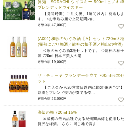
翼知 SORACHI ウイスキー 500ml ヒノキ樽
ブレンデッドウイスキー
【発送時期】ご注文後、1週間以内に発送しま
す。 ※お申込み順で上記期間内に…
47,000円
寄附金額
(A001)和歌のめぐみ酒【A】セット720ml3種
(完熟にごり梅酒／龍神の柚子酒／桃山の桃酒)
和歌のめぐみ酒3種セットです。 ◇龍神の柚子
酒 720ml 日本三美人の湯…
19,000円
寄附金額
ザ・チョーヤ ブランデー仕立て 700ml×6本セ
ット
【ご入金から20営業日以内に順次発送予定】
熟成とブレンド技術が奏でる傑…
23,000円
寄附金額
海知の梅 720ml 15%
国産梅の最高品種である紀州南高梅を使用した
贅沢な梅酒。 さらに同じ地で育ま…