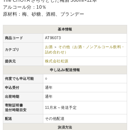
The CHOYA さらりとした梅酒 300ml×12本
アルコール分：10％
原材料：梅、砂糖、酒精、ブランデー
基本情報
AT96073
商品コード
お酒
その他（お酒・ノンアルコール飲料・
>
カテゴリ
詰め合わせ）
株式会社松源
提供元
申し込み/配送情報
○
何度でも申込可能
通年
申込受付
通年
出荷時期
寄附証明書
11月末～発送予定
送付時期目安
その他配達
配送
決済方法