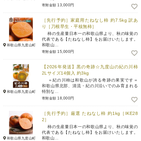
13,000円
寄附金額
［先行予約］家庭用たねなし柿 約7.5kg 訳あ
り［刀根早生・平核無柿］
柿の生産量日本一の和歌山県より、秋の味覚の
代表である【たねなし柿】をお届けいたします。
和歌山…
和歌山県九度山町
15,000円
寄附金額
【2026年発送】黒の奇跡☆九度山の紀の川柿
2Lサイズ14個入 約3kg
＝紀の川柿は和歌山が誇る奇跡の果実です＝
和歌山県北部、清流・紀の川沿いでのみ育まれる
特別な…
和歌山県九度山町
18,000円
寄附金額
［先行予約］厳選 たねなし柿 約1kg［IKE28
2］
柿の生産量日本一の和歌山県より、秋の味覚の
代表である【たねなし柿】をお届けいたします。
和歌山…
和歌山県九度山町