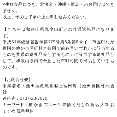
※生鮮食品につき、北海道・沖縄・離島へのお届けはでき
ません。
以上、予めご了承の上お申し込みください。
【こちらは和歌山県九度山町との共通返礼品になりま
す】
平成31年総務省告示第179号第5条第8号イ「市区町村が
近隣の他の市区町村と共同で前各号いずれかに該当する
ものを共通の返礼品等とするもの」に該当する返礼品と
して、和歌山県内で合意した市町村間で出品しているも
のです。
【お問合せ先】
事業者名：池田鹿蔵農園@上富田町（池田農園株式会
社）
連絡先：0737-23-7070
キーワード：柿 かき フルーツ 果物 くだもの 食品 人気 お
すすめ 送料無料