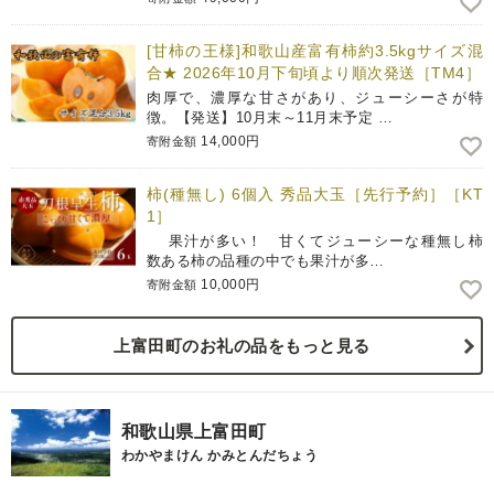
[甘柿の王様]和歌山産富有柿約3.5kgサイズ混
合★ 2026年10月下旬頃より順次発送［TM4］
肉厚で、濃厚な甘さがあり、ジューシーさが特
徴。【発送】10月末～11月末予定 …
14,000円
寄附金額
柿(種無し) 6個入 秀品大玉［先行予約］［KT
1］
果汁が多い！ 甘くてジューシーな種無し柿
数ある柿の品種の中でも果汁が多…
10,000円
寄附金額
上富田町のお礼の品をもっと見る
和歌山県上富田町
わかやまけん かみとんだちょう