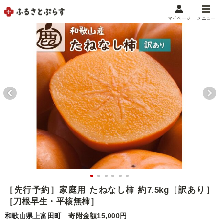
マイページ
メニュー
マイメニュー
マイページ
お気に入り
閲覧履歴
メニュー
お礼の品から探す
お礼の品をカテゴリや金額で絞り込み
自治体から探す
ランキング
［先行予約］家庭用 たねなし柿 約7.5kg［訳あり］
［刀根早生・平核無柿］
特集・おすすめ
和歌山県上富田町
寄附金額15,000円