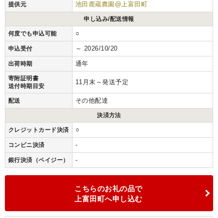
池田鹿蔵農園@上富田町
提供元
申し込み/配送情報
○
何度でも申込可能
～ 2026/10/20
申込受付
通年
出荷時期
寄附証明書
11月末～発送予定
送付時期目安
その他配達
配送
決済方法
○
クレジットカード決済
-
コンビニ決済
-
銀行決済（ペイジー）
こちらのお礼の品で
上富田町へ申し込む