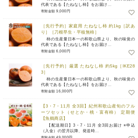
代表である【たねなし柿】をお届け…
9,000円
寄附金額
［先行予約］家庭用 たねなし柿 約1kg［訳あ
り］［刀根早生・平核無柿］
柿の生産量日本一の和歌山県より、秋の味覚の
代表である【たねなし柿】をお届け…
6,000円
寄附金額
［先行予約］厳選 たねなし柿 約5kg［IKE28
3］
柿の生産量日本一の和歌山県より、秋の味覚の
代表である【たねなし柿】をお届け…
16,000円
寄附金額
【3・7・11月 全3回】紀州和歌山産旬のフル
ーツセット（せとか・桃・富有柿） 定期便
【魚鶴商店】
【配送期日】3・7・11月 全3回お届け ※申込
（入金）の翌月以降、発送時…
49,000円
寄附金額