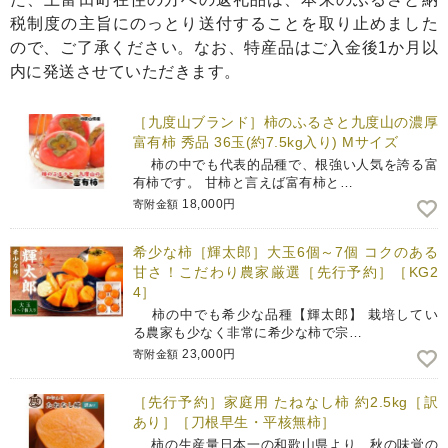
税制度の主旨にのっとり送付することを取り止めました
ので、ご了承ください。なお、特産品はご入金後1か月以
内に発送させていただきます。
［九度山ブランド］柿のふるさと九度山の濃厚
富有柿 秀品 36玉(約7.5kg入り) Mサイズ
柿の中でも代表的品種で、根強い人気を誇る富
有柿です。 甘柿と言えば富有柿と…
18,000円
寄附金額
希少な柿［輝太郎］大玉6個～7個 コクのある
甘さ！こだわり農家厳選［先行予約］［KG2
4］
柿の中でも希少な品種【輝太郎】 栽培してい
る農家も少なく非常に希少な柿で宗…
23,000円
寄附金額
［先行予約］家庭用 たねなし柿 約2.5kg［訳
あり］［刀根早生・平核無柿］
柿の生産量日本一の和歌山県より、秋の味覚の