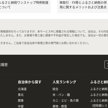
ふるさと納税ワンストップ特例制度
株取引・FX等とふるさと納税の併
について
用に関するメリットおよび注意点
る情報提供を行っておりますが、本サービス中に掲載される情報について、当社は、その内
いたしません。また、お客様や第三者に損害や不利益が発生した場合でも、当社は一切の責
できません。ご自身で各自治体や税理士等の専門家にお問い合わせください。
覧履歴
自治体から探す
人気ランキング
ふるさと納
北海道
総合
ふるさと納税
東北
米・パン・麺
ふるさと納税
関東
カニ・エビ・魚介類
ふるさと納税
（控除額シミ
中部
果物・野菜