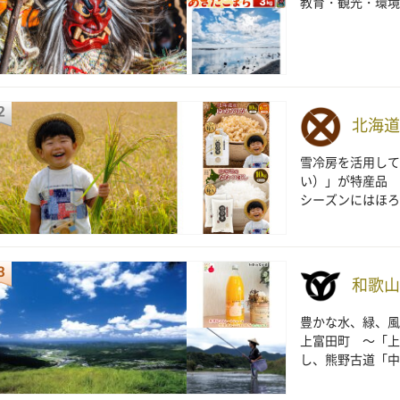
教育・観光・環境
北海道
雪冷房を活用して
い）」が特産品 
シーズンにはほろ
和歌山
豊かな水、緑、風
上富田町 ～「上
し、熊野古道「中