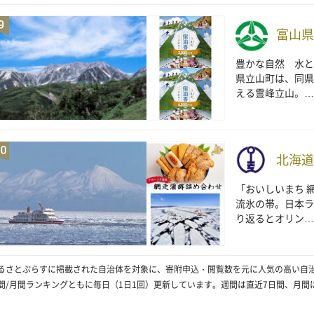
富山県
豊かな自然 水と
県立山町は、同県
える霊峰立山。…
北海道
「おいしいまち 
流氷の帯。日本ラ
り返るとオリン…
るさとぷらすに掲載された自治体を対象に、寄附申込・閲覧数を元に人気の高い自
間/月間ランキングともに毎日（1日1回）更新しています。週間は直近7日間、月間