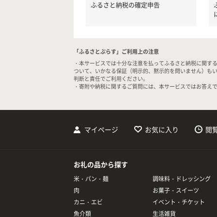
ふるさと納税の確定申告
「ふるさとぷらす」ご利用上の注意
・本サービスでは十分な注意を払ってふるさと納税に関す
ついて、いかなる保証（明示的、黙示的を問いません）も
判断と責任でご利用ください。
・寄附や納税に関するご質問には、本サービスではお答え
マイページ
お気に入り
閲
お礼の品から探す
米・パン・麺
調味料・ドレッシング
肉
お菓子・スイーツ
カニ・エビ
イベント・チケット
魚介類
生活雑貨