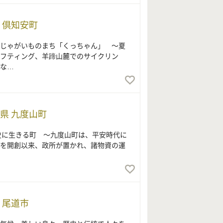
 倶知安町
じゃがいものまち「くっちゃん」 ～夏
フティング、羊蹄山麓でのサイクリン
な…
県 九度山町
史に生きる町 ～九度山町は、平安時代に
を開創以来、政所が置かれ、諸物資の運
 尾道市