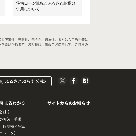
住宅ローン減税とふるさと納税の
併用について
容の正確性、速報性、完全性、適法性、または合目的性等に
任を負いかねます。お客様は、情報内容に関して、ご自身の
ふるさとぷらす 公式X
税 まるわかり
サイトからのお知らせ
とは？
の方法・手順
 限度額と計算
ュレータ）