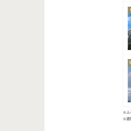
※ふ
※週