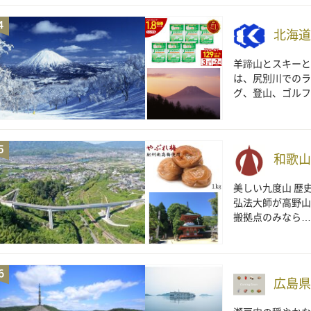
北海道
羊蹄山とスキーと
は、尻別川でのラ
グ、登山、ゴルフ
和歌山
美しい九度山 歴
弘法大師が高野山
搬拠点のみなら…
広島県