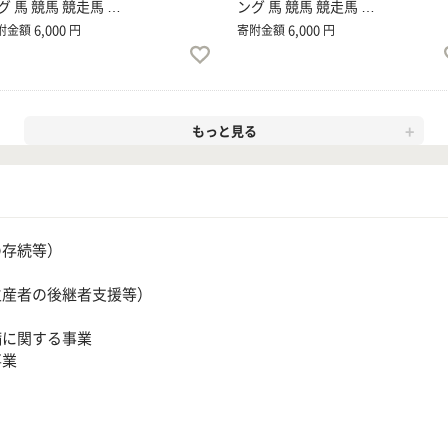
グ 馬 競馬 競走馬 …
ング 馬 競馬 競走馬 …
6,000
6,000
附金額
円
寄附金額
円
もっと見る
の存続等）
生産者の後継者支援等）
備に関する事業
事業