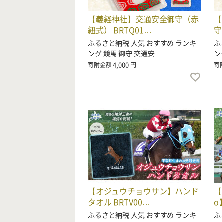
【義経神社】交通安全御守（赤
【
紐式） BRTQ01…
守
ふるさと納税 人気 おすすめ ランキ
ふ
ング 競馬 御守 交通安…
ン
4,000
寄附金額
円
寄
【オジュウチョウサン】ハンド
【
タオル BRTV00…
o
ふるさと納税 人気 おすすめ ランキ
ふ