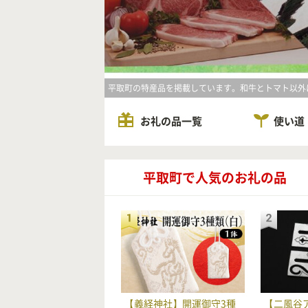
平取町の特産品を掲載しています。和牛とトマト以外
お礼の品一覧
使い道
平取町で人気のお礼の品
【義経神社】開運御守3種
【二風谷