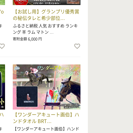
o
【お試し用】グランプリ優秀賞
の秘伝タレと希少部位…
キ
ふるさと納税 人気 おすすめ ランキ
ング 羊 ラム マトン …
6,000
寄附金額
円
ハ
【ワンダーアキュート画伯】ハ
ンドタオル BRT…
キ
【ワンダーアキュート画伯】ハンド