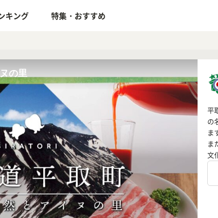
ンキング
特集・おすすめ
ヌの里
平
の
ま
ま
文