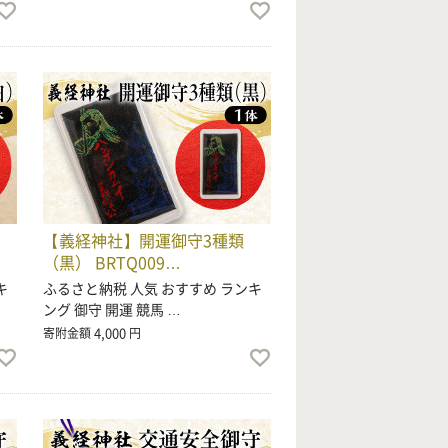
【義経神社】開運御守3種類
（黒） BRTQ009…
キ
ふるさと納税 人気 おすすめ ランキ
ング 御守 開運 競馬 …
4,000
寄附金額
円