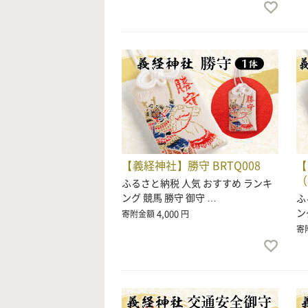
【義経神社】勝守 BRTQ008
【
（
ふるさと納税 人気 おすすめ ランキ
ング 競馬 勝守 御守 …
ふ
ン
4,000
寄附金額
円
寄