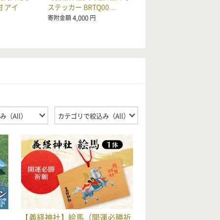
 アイ
ステッカー BRTQ00…
4,000
寄附金額
円
【義経神社】絵馬（開運必勝祈