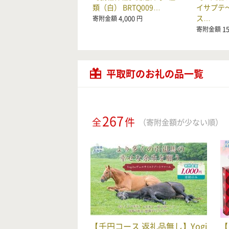
類（白） BRTQ009…
イサプテ
ス…
4,000
寄附金額
円
15
寄附金額
平取町のお礼の品一覧
267
件
全
（寄附金額が少ない順）
【千円コース 返礼品無し】Yogi
【