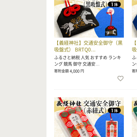
【義経神社】交通安全御守（黒
【
吸盤式） BRTQ0…
吸
ふるさと納税 人気 おすすめ ランキ
ふ
ング 競馬 御守 交通安…
ン
4,000
寄附金額
円
寄