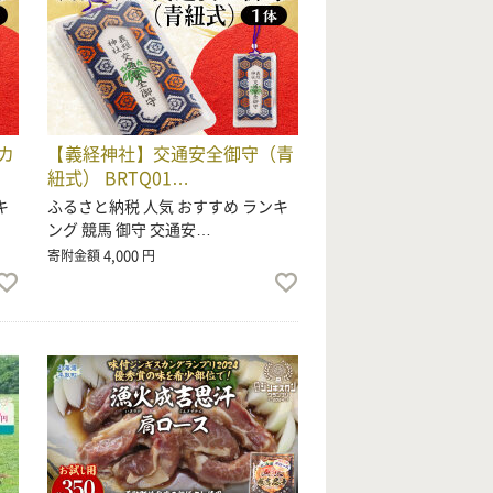
カ
【義経神社】交通安全御守（青
紐式） BRTQ01…
キ
ふるさと納税 人気 おすすめ ランキ
ング 競馬 御守 交通安…
4,000
寄附金額
円