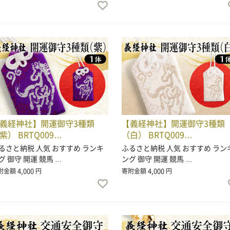
義経神社】開運御守3種類
【義経神社】開運御守3種類
紫） BRTQ009…
（白） BRTQ009…
るさと納税 人気 おすすめ ランキ
ふるさと納税 人気 おすすめ ラン
グ 御守 開運 競馬 …
ング 御守 開運 競馬 …
4,000
4,000
附金額
円
寄附金額
円