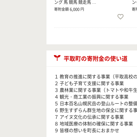
ング 馬 競馬 競走馬 …
ン
6,000
寄附金額
円
寄
平取町の寄附金の使い道
１ 教育の推進に関する事業（平取高校
２ 子ども子育て支援に関する事業
３ 農林業に関する事業（トマトや和牛
４ 観光・商工業の振興に関する事業
５ 日本百名山幌尻岳の登山ルートの整
６ 野生すずらん群生地の保全に関する
７ アイヌ文化の伝承に関する事業
８ 地域医療の体制の確保に関する事業
９ 皆様の想いを町長におまかせ