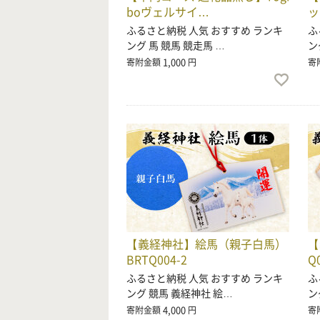
boヴェルサイ…
ッ
ふるさと納税 人気 おすすめ ランキ
ふ
ング 馬 競馬 競走馬 …
ン
1,000
寄附金額
円
寄
【義経神社】絵馬（親子白馬）
【
BRTQ004-2
Q
ふるさと納税 人気 おすすめ ランキ
ふ
ング 競馬 義経神社 絵…
ン
4,000
寄附金額
円
寄