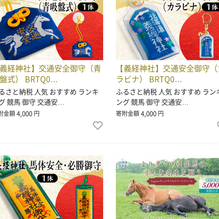
義経神社】交通安全御守（青
【義経神社】交通安全御守（
盤式） BRTQ0…
ラビナ） BRTQ0…
るさと納税 人気 おすすめ ランキ
ふるさと納税 人気 おすすめ ラン
グ 競馬 御守 交通安…
ング 競馬 御守 交通安…
4,000
4,000
附金額
円
寄附金額
円