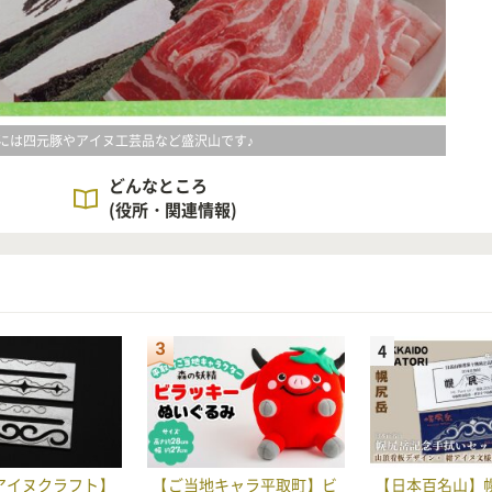
には四元豚やアイヌ工芸品など盛沢山です♪
どんなところ
(役所・関連情報)
アイヌクラフト】
【ご当地キャラ平取町】ビ
【日本百名山】