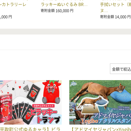
～カトラリーレ
ラッキーぬいぐるみ BR…
手拭いセット（紺
ヌ…
160,000
寄附金額
円
,000
14,000
円
寄附金額
円
平取町公式ゆるキャラ】ビラ
【アドマイヤジャパン×Yogib