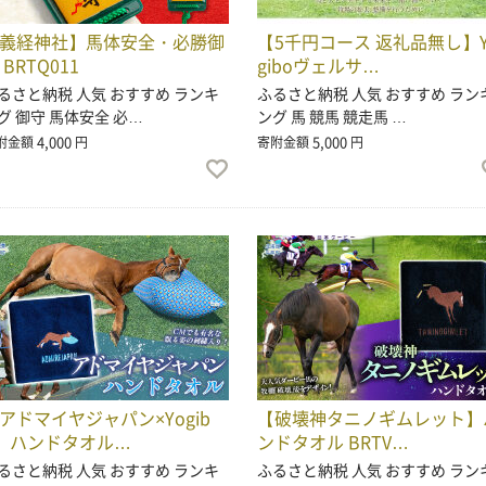
義経神社】馬体安全・必勝御
【5千円コース 返礼品無し】Y
 BRTQ011
giboヴェルサ…
るさと納税 人気 おすすめ ランキ
ふるさと納税 人気 おすすめ ラン
グ 御守 馬体安全 必…
ング 馬 競馬 競走馬 …
4,000
5,000
附金額
円
寄附金額
円
アドマイヤジャパン×Yogib
【破壊神タニノギムレット】
】ハンドタオル…
ンドタオル BRTV…
るさと納税 人気 おすすめ ランキ
ふるさと納税 人気 おすすめ ラン